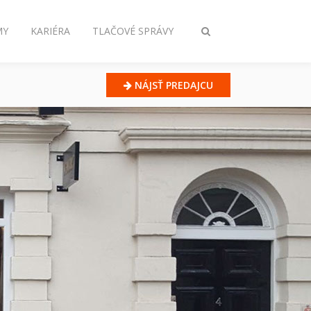
MY
KARIÉRA
TLAČOVÉ SPRÁVY
Prepnúť
vyhľadávanie
NÁJSŤ PREDAJCU