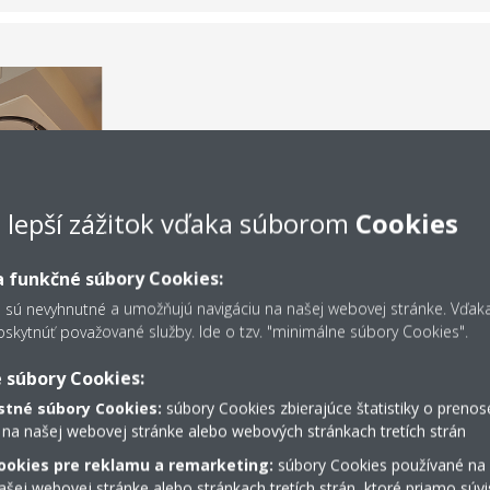
2 kazetové jednotky s kruh
Sky Air sérii Alpha
e lepší zážitok vďaka súborom
Cookies
2 nástenné jednotky pripoje
Bluevolution
 funkčné súbory Cookies:
s sú nevyhnutné a umožňujú navigáciu na našej webovej stránke. Vďa
kytnúť považované služby. Ide o tzv. "minimálne súbory Cookies".
 súbory Cookies:
tné súbory Cookies:
súbory Cookies zbierajúce štatistiky o prenos
 na našej webovej stránke alebo webových stránkach tretích strán
ookies pre reklamu a remarketing:
súbory Cookies používané na
šej webovej stránke alebo stránkach tretích strán, ktoré priamo súvi