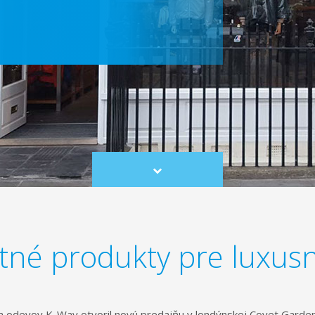
Scroll
to
content
itné produkty pre luxus
a odevov K-Way otvoril novú predajňu v londýnskej Covet Garden