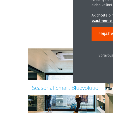
alebo vašimi
Ak chcete o n
oznámenie 
PRIJAŤ 
Spravova
Seasonal Smart Bluevolution