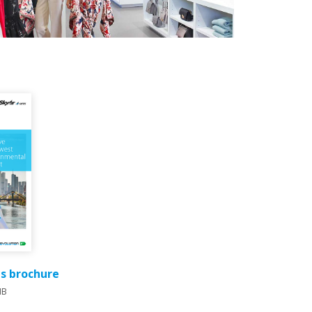
es brochure
MB