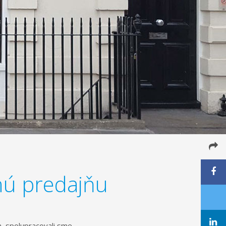
nú predajňu
, spolupracovali sme