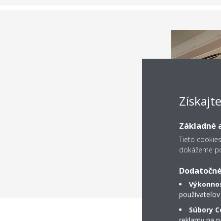
Získajt
Základné a
Tieto cookie
dokážeme pos
Dodatočné
Výkonnos
používateľov
Súbory C
reklamy na na