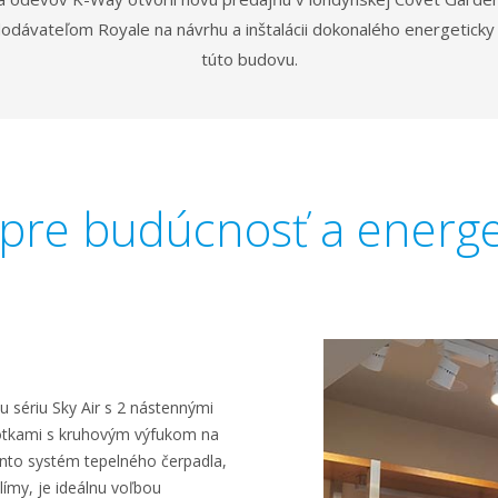
dávateľom Royale na návrhu a inštalácii dokonalého energeticky 
túto budovu.
pre budúcnosť a energe
u sériu Sky Air s 2 nástennými
otkami s kruhovým výfukom na
Tento systém tepelného čerpadla,
ímy, je ideálnu voľbou