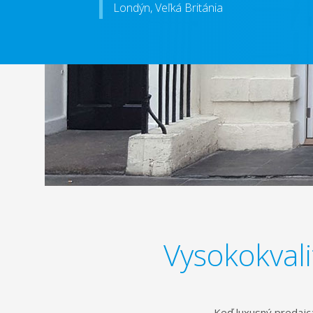
Londýn, Veľká Británia
Vysokokval
Keď luxusný predajc