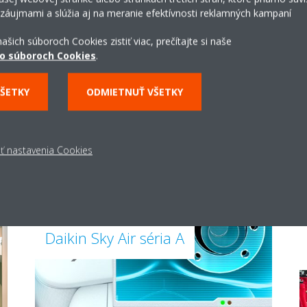
 záujmami a slúžia aj na meranie efektívnosti reklamných kampaní
Zistite viac
ašich súboroch Cookies zistiť viac, prečítajte si naše
o súboroch Cookies
.
VŠETKY
ODMIETNUŤ VŠETKY
ť nastavenia Cookies
Daikin Sky Air séria A