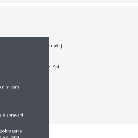
ovým výfukom pripojené k našej
né k vonkajším jednotkám Split
ka nim vám
e a správaní
 zobrazenie
sia s vami