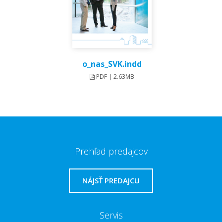
o_nas_SVK.indd
PDF | 2.63MB
Prehľad predajcov
NÁJSŤ PREDAJCU
Servis