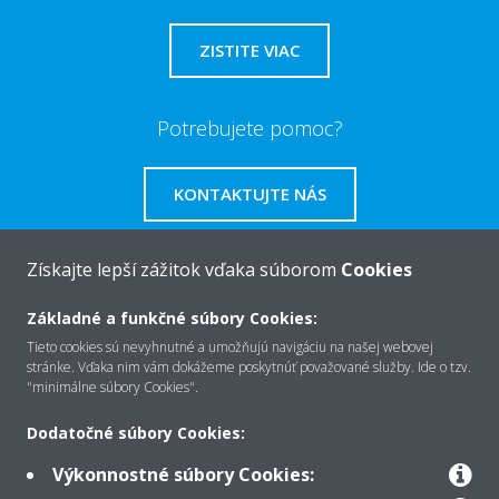
ZISTITE VIAC
Potrebujete pomoc?
KONTAKTUJTE NÁS
Získajte lepší zážitok vďaka súborom
Cookies
Základné a funkčné súbory Cookies:
O Daikin
Tieto cookies sú nevyhnutné a umožňujú navigáciu na našej webovej
stránke. Vďaka nim vám dokážeme poskytnúť považované služby. Ide o tzv.
"minimálne súbory Cookies".
Riešenia
Dodatočné súbory Cookies:
Výkonnostné súbory Cookies:
Kontakt