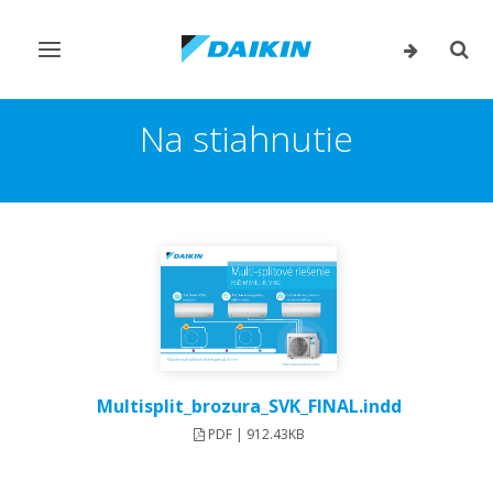
Prepnúť
Prep
navigáciu
vyhľ
Na stiahnutie
Multisplit_brozura_SVK_FINAL.indd
PDF | 912.43KB