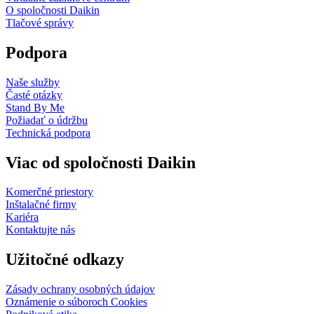
O spoločnosti Daikin
Tlačové správy
Podpora
Naše služby
Časté otázky
Stand By Me
Požiadať o údržbu
Technická podpora
Viac od spoločnosti Daikin
Komerčné priestory
Inštalačné firmy
Kariéra
Kontaktujte nás
Užitočné odkazy
Zásady ochrany osobných údajov
Oznámenie o súboroch Cookies