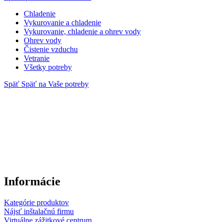
Chladenie
Vykurovanie a chladenie
Vykurovanie, chladenie a ohrev vody
Ohrev vody
Čistenie vzduchu
Vetranie
Všetky potreby
Späť
Späť na Vaše potreby
Informácie
Kategórie produktov
Nájsť inštalačnú firmu
Virtuálne zážitkové centrum