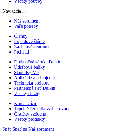
Všetky potreby
Navigácia
Náš sortiment
Vaše potreby
Články
Prípadové štúdie
Zážitkové centrum
Prehľad
Dodatočná záruka Daikin
Údržbové balíky
Stand By Me
Aplikácie a pripojenie
Technická podpora
Partnerská sieť Daikin
Všetky služby
Klimatizácie
Tepelné čerpadlá vzduch-voda
Čističky vzduchu
Všetky produkty
Späť
Späť na Náš sortiment