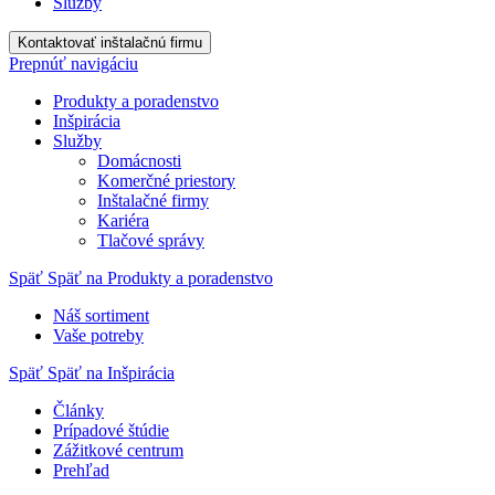
Služby
Kontaktovať inštalačnú firmu
Prepnúť navigáciu
Produkty a poradenstvo
Inšpirácia
Služby
Domácnosti
Komerčné priestory
Inštalačné firmy
Kariéra
Tlačové správy
Späť
Späť na Produkty a poradenstvo
Náš sortiment
Vaše potreby
Späť
Späť na Inšpirácia
Články
Prípadové štúdie
Zážitkové centrum
Prehľad