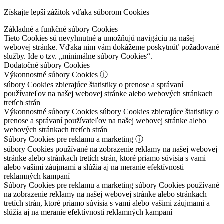
Získajte lepší zážitok vďaka súborom Cookies
Základné a funkčné súbory Cookies
Tieto Cookies sú nevyhnutné a umožňujú navigáciu na našej
webovej stránke. Vďaka nim vám dokážeme poskytnúť požadované
služby. Ide o tzv. „minimálne súbory Cookies“.
Dodatočné súbory Cookies
Výkonnostné súbory Cookies
ⓘ
súbory Cookies zbierajúce štatistiky o prenose a správaní
používateľov na našej webovej stránke alebo webových stránkach
tretích strán
Výkonnostné súbory Cookies
súbory Cookies zbierajúce štatistiky o
prenose a správaní používateľov na našej webovej stránke alebo
webových stránkach tretích strán
Súbory Cookies pre reklamu a marketing
ⓘ
súbory Cookies používané na zobrazenie reklamy na našej webovej
stránke alebo stránkach tretích strán, ktoré priamo súvisia s vami
alebo vašimi záujmami a slúžia aj na meranie efektívnosti
reklamných kampaní
Súbory Cookies pre reklamu a marketing
súbory Cookies používané
na zobrazenie reklamy na našej webovej stránke alebo stránkach
tretích strán, ktoré priamo súvisia s vami alebo vašimi záujmami a
slúžia aj na meranie efektívnosti reklamných kampaní