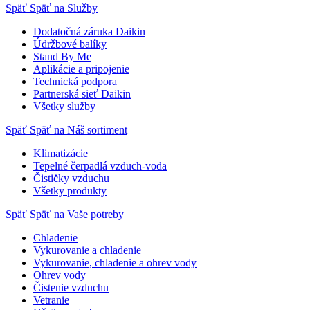
Späť
Späť na Služby
Dodatočná záruka Daikin
Údržbové balíky
Stand By Me
Aplikácie a pripojenie
Technická podpora
Partnerská sieť Daikin
Všetky služby
Späť
Späť na Náš sortiment
Klimatizácie
Tepelné čerpadlá vzduch-voda
Čističky vzduchu
Všetky produkty
Späť
Späť na Vaše potreby
Chladenie
Vykurovanie a chladenie
Vykurovanie, chladenie a ohrev vody
Ohrev vody
Čistenie vzduchu
Vetranie