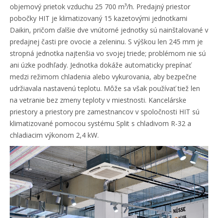
objemový prietok vzduchu 25 700 m³/h. Predajný priestor
pobočky HIT je klimatizovaný 15 kazetovými jednotkami
Daikin, pričom ďalšie dve vnútorné jednotky sú nainštalované v
predajnej časti pre ovocie a zeleninu. S výškou len 245 mm je
stropná jednotka najtenšia vo svojej triede; problémom nie sú
ani úzke podhľady. Jednotka dokáže automaticky prepínať
medzi režimom chladenia alebo vykurovania, aby bezpečne
udržiavala nastavenú teplotu. Môže sa však používať tiež len
na vetranie bez zmeny teploty v miestnosti. Kancelárske
priestory a priestory pre zamestnancov v spoločnosti HIT sú
klimatizované pomocou systému Split s chladivom R-32 a
chladiacim výkonom 2,4 kW.