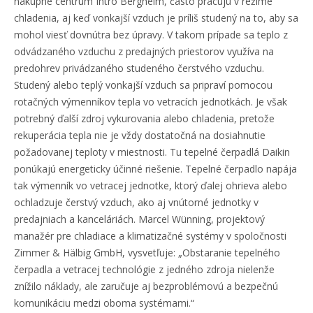
nákupné centrum Intro Bergheim, často pracujú v režime
chladenia, aj keď vonkajší vzduch je príliš studený na to, aby sa
mohol viesť dovnútra bez úpravy. V takom prípade sa teplo z
odvádzaného vzduchu z predajných priestorov využíva na
predohrev privádzaného studeného čerstvého vzduchu.
Studený alebo teplý vonkajší vzduch sa pripraví pomocou
rotačných výmenníkov tepla vo vetracích jednotkách. Je však
potrebný ďalší zdroj vykurovania alebo chladenia, pretože
rekuperácia tepla nie je vždy dostatočná na dosiahnutie
požadovanej teploty v miestnosti. Tu tepelné čerpadlá Daikin
ponúkajú energeticky účinné riešenie. Tepelné čerpadlo napája
tak výmenník vo vetracej jednotke, ktorý ďalej ohrieva alebo
ochladzuje čerstvý vzduch, ako aj vnútorné jednotky v
predajniach a kanceláriách. Marcel Wünning, projektový
manažér pre chladiace a klimatizačné systémy v spoločnosti
Zimmer & Hälbig GmbH, vysvetľuje: „Obstaranie tepelného
čerpadla a vetracej technológie z jedného zdroja nielenže
znížilo náklady, ale zaručuje aj bezproblémovú a bezpečnú
komunikáciu medzi oboma systémami.“