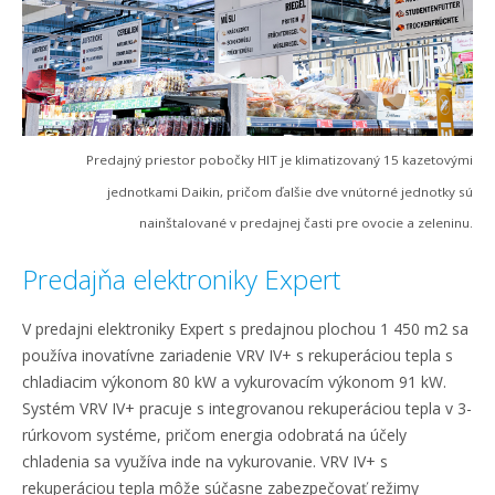
Predajný priestor pobočky HIT je klimatizovaný 15 kazetovými
jednotkami Daikin, pričom ďalšie dve vnútorné jednotky sú
nainštalované v predajnej časti pre ovocie a zeleninu.
Predajňa elektroniky Expert
V predajni elektroniky Expert s predajnou plochou 1 450 m2 sa
používa inovatívne zariadenie VRV IV+ s rekuperáciou tepla s
chladiacim výkonom 80 kW a vykurovacím výkonom 91 kW.
Systém VRV IV+ pracuje s integrovanou rekuperáciou tepla v 3-
rúrkovom systéme, pričom energia odobratá na účely
chladenia sa využíva inde na vykurovanie. VRV IV+ s
rekuperáciou tepla môže súčasne zabezpečovať režimy