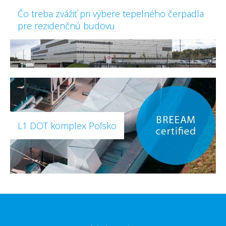
Čo treba zvážiť pri výbere tepelného čerpadla
pre rezidenčnú budovu
L1 DOT komplex Poľsko