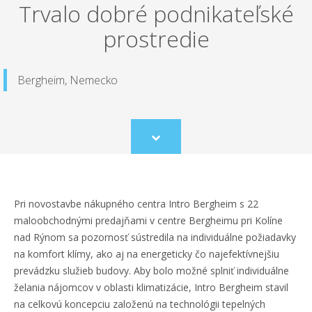
Trvalo dobré podnikateľské
prostredie
Bergheim, Nemecko
Scroll
to
content
Pri novostavbe nákupného centra Intro Bergheim s 22
maloobchodnými predajňami v centre Bergheimu pri Kolíne
nad Rýnom sa pozornosť sústredila na individuálne požiadavky
na komfort klímy, ako aj na energeticky čo najefektívnejšiu
prevádzku služieb budovy. Aby bolo možné splniť individuálne
želania nájomcov v oblasti klimatizácie, Intro Bergheim stavil
na celkovú koncepciu založenú na technológii tepelných