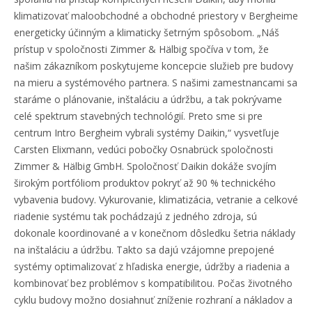
klimatizovať maloobchodné a obchodné priestory v Bergheime
energeticky účinným a klimaticky šetrným spôsobom. „Náš
prístup v spoločnosti Zimmer & Hälbig spočíva v tom, že
našim zákazníkom poskytujeme koncepcie služieb pre budovy
na mieru a systémového partnera. S našimi zamestnancami sa
staráme o plánovanie, inštaláciu a údržbu, a tak pokrývame
celé spektrum stavebných technológií. Preto sme si pre
centrum Intro Bergheim vybrali systémy Daikin,“ vysvetľuje
Carsten Elixmann, vedúci pobočky Osnabrück spoločnosti
Zimmer & Hälbig GmbH. Spoločnosť Daikin dokáže svojím
širokým portfóliom produktov pokryť až 90 % technického
vybavenia budovy. Vykurovanie, klimatizácia, vetranie a celkové
riadenie systému tak pochádzajú z jedného zdroja, sú
dokonale koordinované a v konečnom dôsledku šetria náklady
na inštaláciu a údržbu. Takto sa dajú vzájomne prepojené
systémy optimalizovať z hľadiska energie, údržby a riadenia a
kombinovať bez problémov s kompatibilitou. Počas životného
cyklu budovy možno dosiahnuť zníženie rozhraní a nákladov a