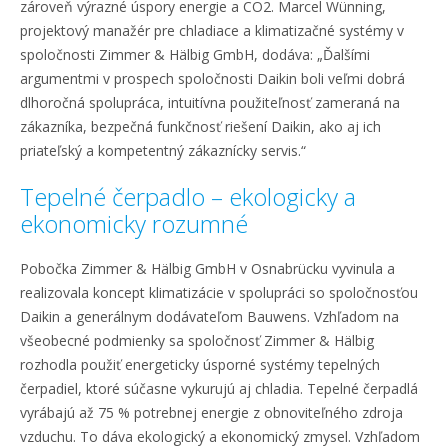
zároveň výrazné úspory energie a CO2. Marcel Wünning,
projektový manažér pre chladiace a klimatizačné systémy v
spoločnosti Zimmer & Hälbig GmbH, dodáva: „Ďalšími
argumentmi v prospech spoločnosti Daikin boli veľmi dobrá
dlhoročná spolupráca, intuitívna použiteľnosť zameraná na
zákazníka, bezpečná funkčnosť riešení Daikin, ako aj ich
priateľský a kompetentný zákaznícky servis.“
Tepelné čerpadlo – ekologicky a
ekonomicky rozumné
Pobočka Zimmer & Hälbig GmbH v Osnabrücku vyvinula a
realizovala koncept klimatizácie v spolupráci so spoločnosťou
Daikin a generálnym dodávateľom Bauwens. Vzhľadom na
všeobecné podmienky sa spoločnosť Zimmer & Hälbig
rozhodla použiť energeticky úsporné systémy tepelných
čerpadiel, ktoré súčasne vykurujú aj chladia. Tepelné čerpadlá
vyrábajú až 75 % potrebnej energie z obnoviteľného zdroja
vzduchu. To dáva ekologický a ekonomický zmysel. Vzhľadom