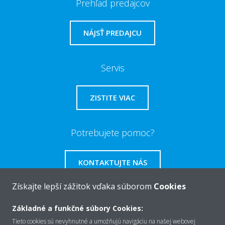
Prehľad predajcov
NÁJSŤ PREDAJCU
Servis
ZISTITE VIAC
Potrebujete pomoc?
KONTAKTUJTE NÁS
Získajte lepší zážitok vďaka súborom
Cookies
Základné a funkčné súbory Cookies:
O Daikin
Tieto cookies sú nevyhnutné a umožňujú navigáciu na našej webovej