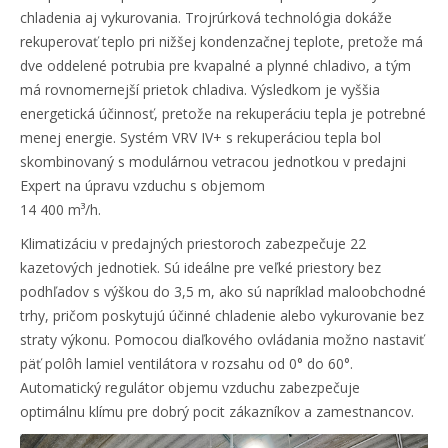
chladenia aj vykurovania. Trojrúrková technológia dokáže
rekuperovať teplo pri nižšej kondenzačnej teplote, pretože má
dve oddelené potrubia pre kvapalné a plynné chladivo, a tým
má rovnomernejší prietok chladiva. Výsledkom je vyššia
energetická účinnosť, pretože na rekuperáciu tepla je potrebné
menej energie. Systém VRV IV+ s rekuperáciou tepla bol
skombinovaný s modulárnou vetracou jednotkou v predajni
Expert na úpravu vzduchu s objemom
14 400 m³/h.
Klimatizáciu v predajných priestoroch zabezpečuje 22
kazetových jednotiek. Sú ideálne pre veľké priestory bez
podhľadov s výškou do 3,5 m, ako sú napríklad maloobchodné
trhy, pričom poskytujú účinné chladenie alebo vykurovanie bez
straty výkonu. Pomocou diaľkového ovládania možno nastaviť
päť polôh lamiel ventilátora v rozsahu od 0° do 60°.
Automatický regulátor objemu vzduchu zabezpečuje
optimálnu klímu pre dobrý pocit zákazníkov a zamestnancov.