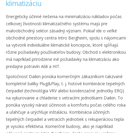
klimatizáciu
Energeticky účinné riešenia na minimalizáciu nákladov počas
celkovej životnosti klimatizačného systému majú pre
maloobchodný sektor zásadný význam. Pokiaľ ide o veľké
obchodné priestory centra Intro Bergheim, spolu s nájomcami
sa vytvorili individuálne klimatické koncepcie, ktoré spĺňajú
rôzne požiadavky používateľov budovy. Obchod s elektronikou
má napríklad prirodzene iné požiadavky na klimatizáciu ako
predajne potravín Aldi a HIT.
Spoločnosť Daikin ponúka komerčným zákazníkom takzvané
kompletné balíky Plug&Play, t. j. hotové kombinácie tepelných
čerpadiel (technológia VRV alebo kondenzačné jednotky ERQ)
na vykurovanie a chladenie s vetracími jednotkami Daikin. To
ponúka vysoký nárast účinnosti a komfortu počas celého roka
a uľahčuje a urýchľuje inštaláciu. Kombinácia účinných
tepelných čerpadiel a vetracích jednotiek s rekuperáciou tepla
je vysoko efektívna. Komerčné budovy, ako je napríklad