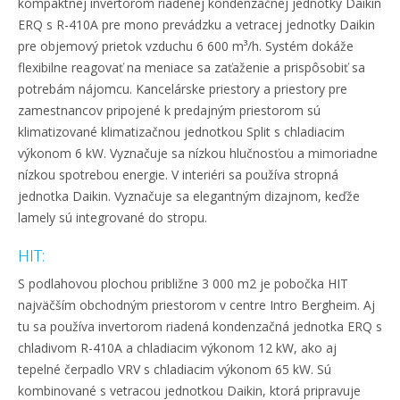
kompaktnej invertorom riadenej kondenzačnej jednotky Daikin
ERQ s R-410A pre mono prevádzku a vetracej jednotky Daikin
pre objemový prietok vzduchu 6 600 m³/h. Systém dokáže
flexibilne reagovať na meniace sa zaťaženie a prispôsobiť sa
potrebám nájomcu. Kancelárske priestory a priestory pre
zamestnancov pripojené k predajným priestorom sú
klimatizované klimatizačnou jednotkou Split s chladiacim
výkonom 6 kW. Vyznačuje sa nízkou hlučnosťou a mimoriadne
nízkou spotrebou energie. V interiéri sa používa stropná
jednotka Daikin. Vyznačuje sa elegantným dizajnom, keďže
lamely sú integrované do stropu.
HIT:
S podlahovou plochou približne 3 000 m2 je pobočka HIT
najväčším obchodným priestorom v centre Intro Bergheim. Aj
tu sa používa invertorom riadená kondenzačná jednotka ERQ s
chladivom R-410A a chladiacim výkonom 12 kW, ako aj
tepelné čerpadlo VRV s chladiacim výkonom 65 kW. Sú
kombinované s vetracou jednotkou Daikin, ktorá pripravuje