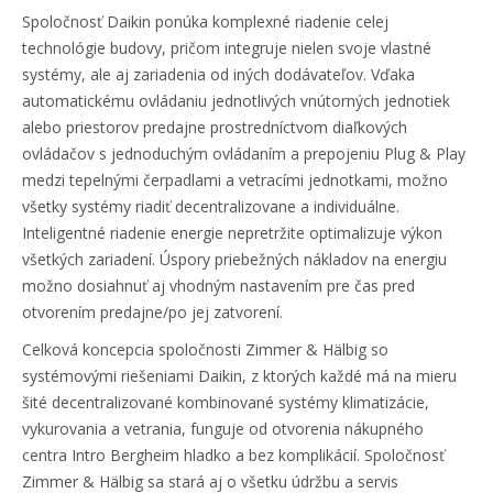
Spoločnosť Daikin ponúka komplexné riadenie celej
technológie budovy, pričom integruje nielen svoje vlastné
systémy, ale aj zariadenia od iných dodávateľov. Vďaka
automatickému ovládaniu jednotlivých vnútorných jednotiek
alebo priestorov predajne prostredníctvom diaľkových
ovládačov s jednoduchým ovládaním a prepojeniu Plug & Play
medzi tepelnými čerpadlami a vetracími jednotkami, možno
všetky systémy riadiť decentralizovane a individuálne.
Inteligentné riadenie energie nepretržite optimalizuje výkon
všetkých zariadení. Úspory priebežných nákladov na energiu
možno dosiahnuť aj vhodným nastavením pre čas pred
otvorením predajne/po jej zatvorení.
Celková koncepcia spoločnosti Zimmer & Hälbig so
systémovými riešeniami Daikin, z ktorých každé má na mieru
šité decentralizované kombinované systémy klimatizácie,
vykurovania a vetrania, funguje od otvorenia nákupného
centra Intro Bergheim hladko a bez komplikácií. Spoločnosť
Zimmer & Hälbig sa stará aj o všetku údržbu a servis