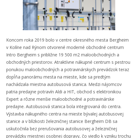
Koncom roka 2019 bolo v centre okresného mesta Bergheim
v Kolíne nad Rýnom otvorené moderné obchodné centrum
Intro Bergheim s približne 19 500 m2 maloobchodných a
obchodných priestorov. Atraktívne nákupné centrum s pestrou
ponukou maloobchodných a potravinárskych prevádzok teraz
dopĺňa panorámu mesta na mieste, kde sa predtým
nachádzala miestna autobusová stanica. Medzi nájomcov
patria predajne potravín Aldi a HIT, obchod s elektronikou
Expert a rôzne menšie maloobchodné a potravinárske
predajne. Autobusová stanica bola integrovaná do centra.
Výstavba nákupného centra na mieste bývalej autobusovej
stanice a v blízkosti železničnej stanice Bergheim DB sa
uskutočnila bez prerušovania autobusovej a železničnej
prevádzky miestnej osobnej dopravy, čo viedlo k vzniku trochu