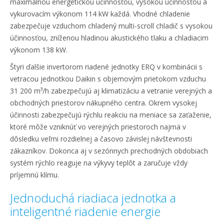
maximálnou energetickou účinnosťou, vysokou účinnosťou a
vykurovacím výkonom 114 kW každá. Vhodné chladenie
zabezpečuje vzduchom chladený multi-scroll chladič s vysokou
účinnosťou, zníženou hladinou akustického tlaku a chladiacim
výkonom 138 kW.
Štyri ďalšie invertorom riadené jednotky ERQ v kombinácii s
vetracou jednotkou Daikin s objemovým prietokom vzduchu
31 200 m³/h zabezpečujú aj klimatizáciu a vetranie verejných a
obchodných priestorov nákupného centra. Okrem vysokej
účinnosti zabezpečujú rýchlu reakciu na meniace sa zaťaženie,
ktoré môže vzniknúť vo verejných priestoroch najmä v
dôsledku veľmi rozdielnej a časovo závislej návštevnosti
zákazníkov. Dokonca aj v sezónnych prechodných obdobiach
systém rýchlo reaguje na výkyvy teplôt a zaručuje vždy
príjemnú klímu.
Jednoduchá riadiaca jednotka a
inteligentné riadenie energie