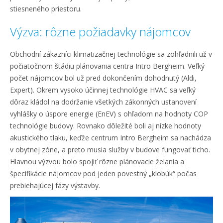
stiesneného priestoru.
Výzva: rôzne požiadavky nájomcov
Obchodní zákazníci klimatizačnej technológie sa zohľadnili už v
počiatočnom štádiu plánovania centra Intro Bergheim. Veľký
počet nájomcov bol už pred dokončením dohodnutý (Aldi,
Expert). Okrem vysoko účinnej technológie HVAC sa veľký
dôraz kládol na dodržanie všetkých zákonných ustanovení
vyhlášky o úspore energie (EnEV) s ohľadom na hodnoty COP
technológie budovy. Rovnako dôležité boli aj nízke hodnoty
akustického tlaku, keďže centrum Intro Bergheim sa nachádza
v obytnej zóne, a preto musia služby v budove fungovať ticho.
Hlavnou výzvou bolo spojiť rôzne plánovacie želania a
špecifikácie nájomcov pod jeden povestný „klobúk“ počas
prebiehajúcej fázy výstavby.