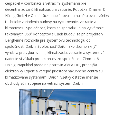
čerpadiel v kombinácii s vetracími systémami pre
decentralizovanú klimatizáciu a vetranie. Pobočka Zimmer &
Hälbig GmbH v Osnabrücku naplánovala a nainštalovala všetky
technické zariadenia budovy na vykurovanie, vetranie a
klimatizáciu. Spoločnosť, ktorá sa špecializuje na vytváranie
takzvaných 360° konceptov služieb budov, sa pri projekte v
Bergheime rozhodla pre systémovú technológiu od
spoločnosti Daikin. Spoločnosť Daikin ako „komplexný“
výrobca pre vykurovanie, klimatizáciu, vetranie a systémové
riadenie si získala projektantov zo spoločnosti Zimmer &
Hälbig. Napríklad predajne potravín Aldi a HIT, predajňa
elektroniky Expert a verejné priestory nákupného centra sú
klimatizované systémami Daikin. Všetky ostatné menšie
obchody sú napojené na vetrací systém Daikin.