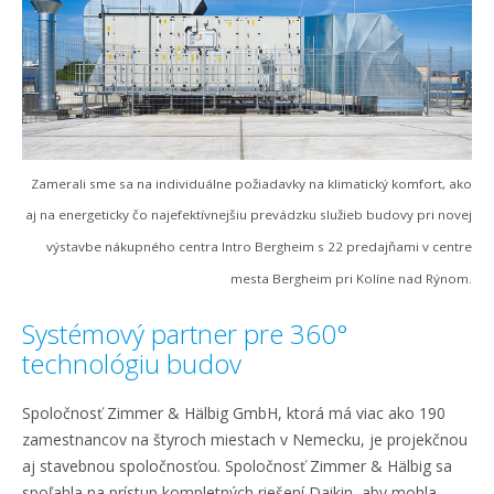
Zamerali sme sa na individuálne požiadavky na klimatický komfort, ako
aj na energeticky čo najefektívnejšiu prevádzku služieb budovy pri novej
výstavbe nákupného centra Intro Bergheim s 22 predajňami v centre
mesta Bergheim pri Kolíne nad Rýnom.
Systémový partner pre 360°
technológiu budov
Spoločnosť Zimmer & Hälbig GmbH, ktorá má viac ako 190
zamestnancov na štyroch miestach v Nemecku, je projekčnou
aj stavebnou spoločnosťou. Spoločnosť Zimmer & Hälbig sa
spoľahla na prístup kompletných riešení Daikin, aby mohla