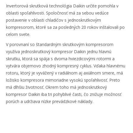
Invertorová skrutková technológia Daikin určite pomohla v
oblasti spoľahlivosti. Spoločnosť má za sebou vedúce
postavenie v oblasti chladičov s jednoskrutkovým
kompresorom, ktoré sa za posledných 20 rokov inštalovali po
celom svete.
V porovnaní so štandardným skrutkovým kompresorom
využíva jednoskrutkový kompresor Daikin jednu hlavnú
skrutku, ktorá sa spája s dvoma hviezdicovými rotormi a
vytvára objemovo zhodný kompresný cyklus. Vďaka hlavnému
rotoru, ktorý je vyvážený v radiálnom aj axiálnom smere, má
ložisko kompresora mimoriadne vysokú spoľahlivosť. Preto
má dlhšiu životnosť. Okrem toho má jednoskrutkový
kompresor Daikin iba tri pohyblivé časti, čo znižuje možnosť
porúch a udržiava nízke prevádzkové náklady.