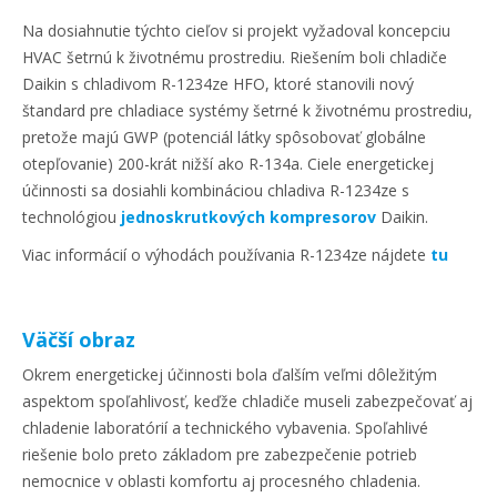
Na dosiahnutie týchto cieľov si projekt vyžadoval koncepciu
HVAC šetrnú k životnému prostrediu. Riešením boli chladiče
Daikin s chladivom R-1234ze HFO, ktoré stanovili nový
štandard pre chladiace systémy šetrné k životnému prostrediu,
pretože majú GWP (potenciál látky spôsobovať globálne
otepľovanie) 200-krát nižší ako R-134a. Ciele energetickej
účinnosti sa dosiahli kombináciou chladiva R-1234ze s
technológiou
jednoskrutkových kompresorov
Daikin.
Viac informácií o výhodách používania R-1234ze nájdete
tu
Väčší obraz
Okrem energetickej účinnosti bola ďalším veľmi dôležitým
aspektom spoľahlivosť, keďže chladiče museli zabezpečovať aj
chladenie laboratórií a technického vybavenia. Spoľahlivé
riešenie bolo preto základom pre zabezpečenie potrieb
nemocnice v oblasti komfortu aj procesného chladenia.