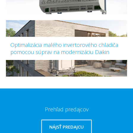
Optimalizácia malého invertorového chladiča
pomocou súprav na modernizáciu Daikin
Prehľad predajcov
NÁJSŤ PREDAJCU