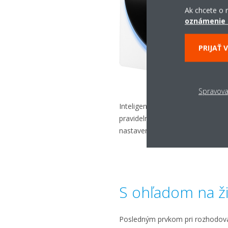
Ak chcete o n
oznámenie 
PRIJAŤ 
Spravova
Inteligentný centrálny riadiaci 
pravidelných návštev na mieste.
nastavení a zobrazovanie kódov 
S ohľadom na ž
Posledným prvkom pri rozhodovan