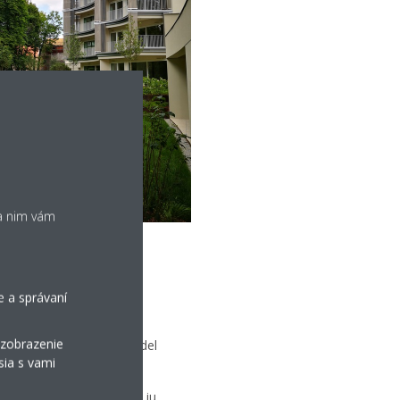
ka nim vám
užívanie
e a správaní
 výbere zabezpečenie
 zobrazenie
prispôsobiť vnútorný model
sia s vami
vzduch s možnosťou, aby ju