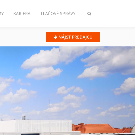
MY
KARIÉRA
TLAČOVÉ SPRÁVY
Prepnúť
vyhľadávanie
NÁJSŤ PREDAJCU