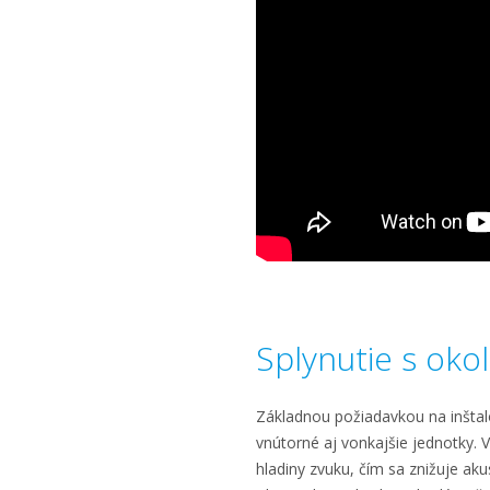
Splynutie s oko
Základnou požiadavkou na inštalo
vnútorné aj vonkajšie jednotky. 
hladiny zvuku, čím sa znižuje akus