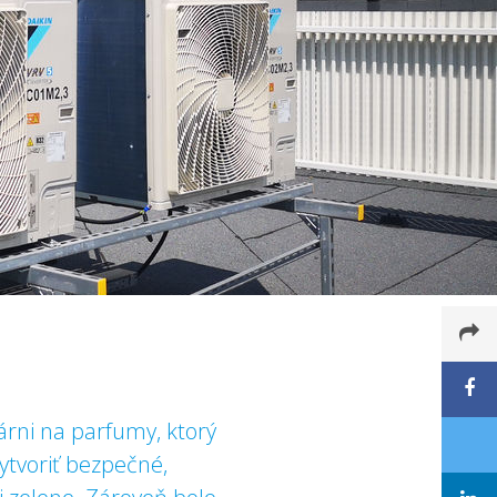
árni na parfumy, ktorý
ytvoriť bezpečné,