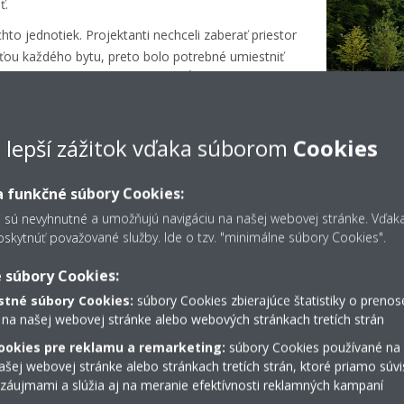
ť.
to jednotiek. Projektanti nechceli zaberať priestor
sťou každého bytu, preto bolo potrebné umiestniť
žadoval systém s čo najväčšou dĺžkou potrubia.
u potrubia až 120 metrov.
bola veľmi nízka výška týchto tepelných čerpadiel,
e lepší zážitok vďaka súborom
Cookies
spomínanou nízkou hlučnosťou robí tieto zariadenia
ľnými.
 funkčné súbory Cookies:
s sú nevyhnutné a umožňujú navigáciu na našej webovej stránke. Vďa
kytnúť považované služby. Ide o tzv. "minimálne súbory Cookies".
Štýlové a jednoduché po
 súbory Cookies:
tné súbory Cookies:
súbory Cookies zbierajúce štatistiky o prenos
 na našej webovej stránke alebo webových stránkach tretích strán
Z pohľadu používateľov bolo kľúčovým aspektom pri
ookies pre reklamu a remarketing:
súbory Cookies používané na
jednoduchého ovládania vnútornej klímy a možnosť 
šej webovej stránke alebo stránkach tretích strán, ktoré priamo súvi
dizajnu interiéru.
 záujmami a slúžia aj na meranie efektívnosti reklamných kampaní
Štandardne sa ponúkala nástenná jednotka vzduch-