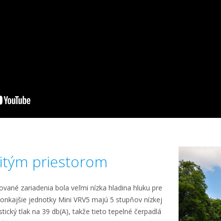
litým priestorom
vané zariadenia bola veľmi nízka hladina hluku pre
Vonkajšie jednotky Mini VRV5 majú 5 stupňov nízkej
tický tlak na 39 db(A), takže tieto tepelné čerpadlá