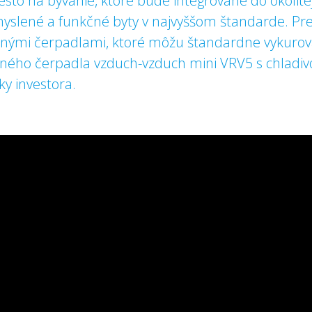
to na bývanie, ktoré bude integrované do okolite
myslené a funkčné byty v najvyššom štandarde. Pr
elnými čerpadlami, ktoré môžu štandardne vykurov
lného čerpadla vzduch-vzduch mini VRV5 s chladiv
ky investora.