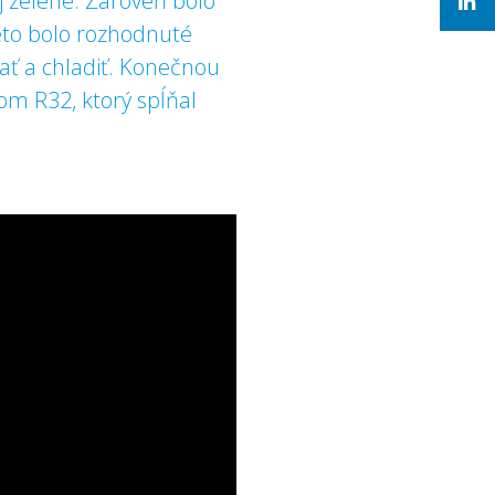
j zelene. Zároveň bolo
eto bolo rozhodnuté
ať a chladiť. Konečnou
om R32, ktorý spĺňal