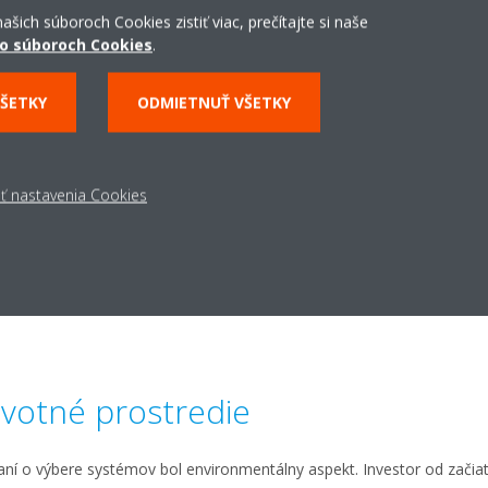
ašich súboroch Cookies zistiť viac, prečítajte si naše
obyvatelia vymenili za kanálový alebo kazetový mod
o súboroch Cookies
.
dispozícii s rôznymi dekoračnými panelmi vrátane diz
čiernej farbe, vďaka čomu dokonale zapadnú do každ
VŠETKY
ODMIETNUŤ VŠETKY
Pokiaľ ide o možnosti ovládania, obyvatelia majú šta
Madoka s aplikáciou pripojenou cez Bluetooth. Voliteľn
pripojená cez wi-fi, ktorá umožňuje ovládať vnútornú
dokonalú teplotu pri návrate z práce.
ť nastavenia Cookies
systém umožňuje Perfumiarnii zúčtovať spotrebu elektrickej energie ka
 Okrem toho tento systém umožňuje centrálnu správu servisu, kontro
porúch.
ivotné prostredie
í o výbere systémov bol environmentálny aspekt. Investor od začiat