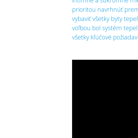
intímne a súkromné mies
prioritou navrhnúť pre
vybaviť všetky byty tep
voľbou bol systém tepe
všetky kľúčové požiadav