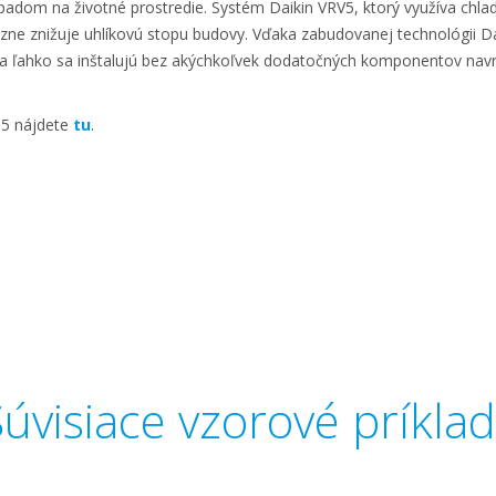
padom na životné prostredie. Systém Daikin VRV5, ktorý využíva chl
zne znižuje uhlíkovú stopu budovy. Vďaka zabudovanej technológii Da
a ľahko sa inštalujú bez akýchkoľvek dodatočných komponentov navr
 5 nájdete
tu
.
úvisiace vzorové príkla