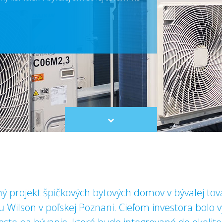
Scroll
to
content
ný projekt špičkových bytových domov v bývalej tov
 Wilson v poľskej Poznani. Cieľom investora bolo v