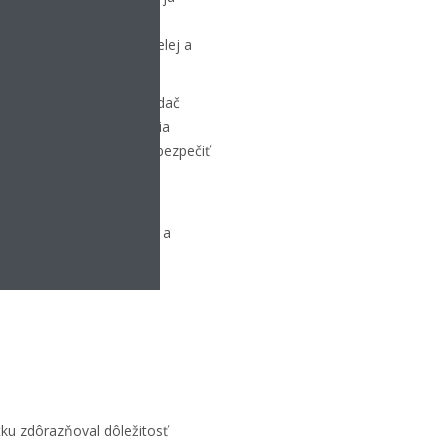
el. Kazetové modely sú k
ajnérskeho panelu a v bielej a
ého interiéru.
ndardne k dispozícii ovládač
e je k dispozícii aplikácia
 klímu odkiaľkoľvek a zabezpečiť
ždého bytu bez potreby
lu prevádzkového režimu a
ku zdôrazňoval dôležitosť