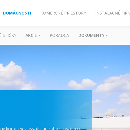
DOMÁCNOSTI
KOMERČNÉ PRIESTORY
INŠTALAČNÉ FIR
ČISTIČKY
AKCIE
PORADCA
DOKUMENTY
ý komplex v bývalej unikátnej továrni na