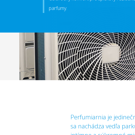
parfumy.
Perfumiarnia je jedineč
sa nachádza vedľa parku