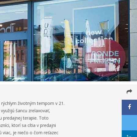
ní rýchlym životným tempom v 21.
 využijú šancu zrelaxovať,
u predajnej terapie. Toto
íci, ktorí sa cítia v predajni
ú viac, je niečo o čom reťazec