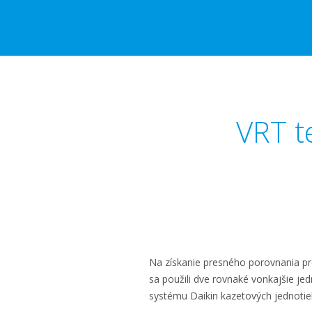
VRT t
Na získanie presného porovnania p
sa použili dve rovnaké vonkajšie jed
systému Daikin kazetových jednoti