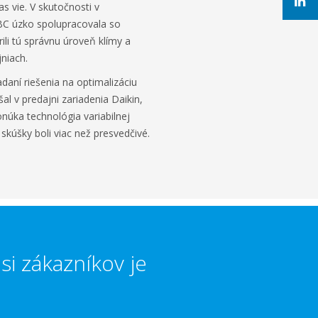
s vie. V skutočnosti v
BC úzko spolupracovala so
ili tú správnu úroveň klímy a
niach.
daní riešenia na optimalizáciu
l v predajni zariadenia Daikin,
núka technológia variabilnej
 skúšky boli viac než presvedčivé.
si zákazníkov je