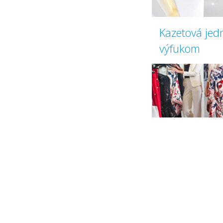
Kazetová jed
výfukom