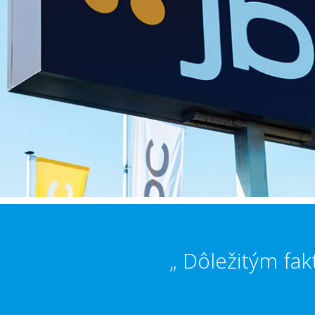
„ Dôležitým fak