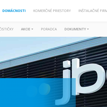
DOMÁCNOSTI
KOMERČNÉ PRIESTORY
INŠTALAČNÉ FIR
ČISTIČKY
AKCIE
PORADCA
DOKUMENTY