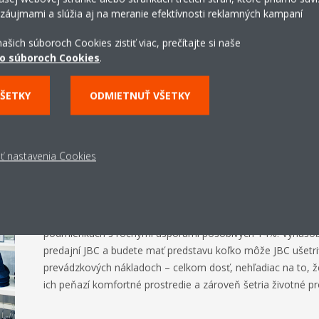
 záujmami a slúžia aj na meranie efektívnosti reklamných kampaní
ašich súboroch Cookies zistiť viac, prečítajte si naše
o súboroch Cookies
.
VŠETKY
ODMIETNUŤ VŠETKY
ť nastavenia Cookies
Jednotka so zapnutou funkciou VRT si viedla výrazne lepšie,
komfortu pre návštevníkov, ako aj zamestnancov predajne.
Z hľadiska energetickej účinnosti spotreboval systém s VR
podmienkach s ročnými úsporami pôsobivých 14%. Vynásob
predajní JBC a budete mať predstavu koľko môže JBC ušetri
prevádzkových nákladoch – celkom dosť, nehľadiac na to, 
ich peňazí komfortné prostredie a zároveň šetria životné pr