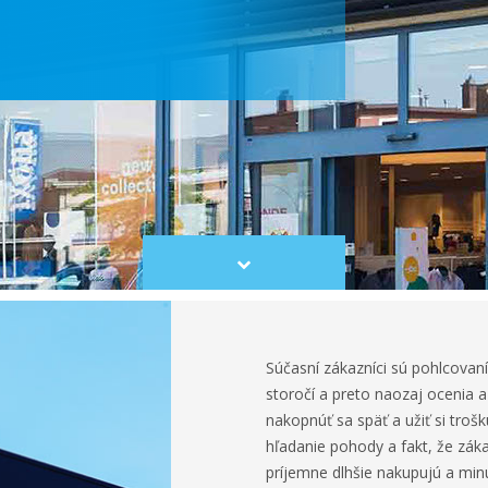
Scroll
to
content
Súčasní zákazníci sú pohlcova
storočí a preto naozaj ocenia a
nakopnúť sa späť a užiť si trošk
hľadanie pohody a fakt, že zákazn
príjemne dlhšie nakupujú a min