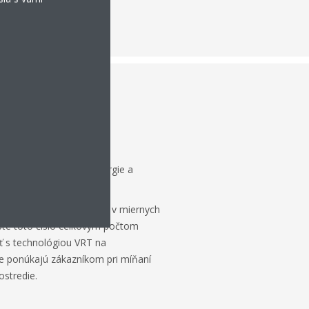
 čo sa týka spotreby energie a
T až o 21% menej energie v miernych
te toto číslo celkovým počtom
ť s technológiou VRT na
že ponúkajú zákazníkom pri míňaní
ostredie.