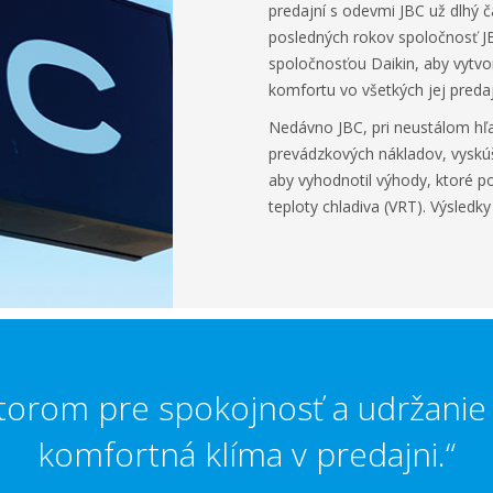
predajní s odevmi JBC už dlhý ča
posledných rokov spoločnosť J
spoločnosťou Daikin, aby vytvor
komfortu vo všetkých jej predaj
Nedávno JBC, pri neustálom hľa
prevádzkových nákladov, vyskúša
aby vyhodnotil výhody, ktoré po
teploty chladiva (VRT). Výsledky
torom pre spokojnosť a udržanie 
komfortná klíma v predajni.“