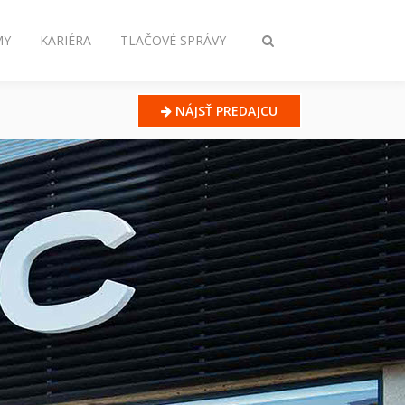
MY
KARIÉRA
TLAČOVÉ SPRÁVY
Prepnúť
vyhľadávanie
NÁJSŤ PREDAJCU