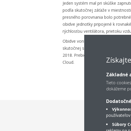
Jeden systém mal pri skúške zapnutú
podľa skutočnej záťaže v miestnost
presného porovnania bolo potrebné z
obidve jednotky pripojené k rovnak
rýchlosťou ventilátora, prietoku vzd
Obidve vonkajšie jednotky Sky Air b
skutočnej spotreby energie. Tieto 
2018. Prebiehajúce údaje boli moni
Získajt
Cloud.
Základné a
Tieto cookie
dokážeme pos
Dodatočné
Výkonnos
používateľov
Ni
Súbory C
reklamy na na