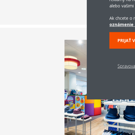
alebo vašimi
Ak chcete o n
oznámenie 
PRIJAŤ 
Spravova