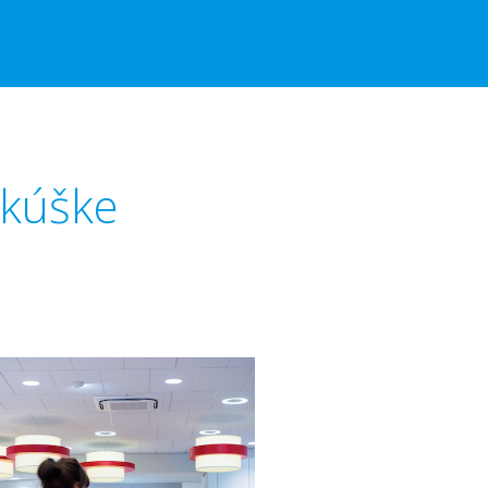
skúške