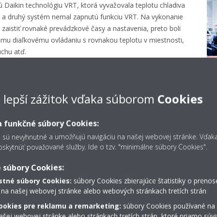
 Daikin technológiu VRT, ktorá vyvažovala teplotu chladiva
i a druhý systém nemal zapnutú funkciu VRT. Na vykonanie
aistiť rovnaké prevádzkové časy a nastavenia, preto boli
ému diaľkovému ovládaniu s rovnakou teplotu v miestnosti,
uchu atď.
oli tiež pripojené k meraču kWh na presné meranie ich
údaje sa zbierali každou minútou dňa od júna 2017 do mája
torované a nahlasované diaľkovo pomocou služby Daikin
e lepší zážitok vďaka súborom
Cookies
 funkčné súbory Cookies:
s sú nevyhnutné a umožňujú navigáciu na našej webovej stránke. Vďa
kytnúť považované služby. Ide o tzv. "minimálne súbory Cookies".
 súbory Cookies:
tné súbory Cookies:
súbory Cookies zbierajúce štatistiky o prenos
 na našej webovej stránke alebo webových stránkach tretích strán
žšie náklady, vyšší komf
ookies pre reklamu a remarketing:
súbory Cookies používané na
šej webovej stránke alebo stránkach tretích strán, ktoré priamo súvi