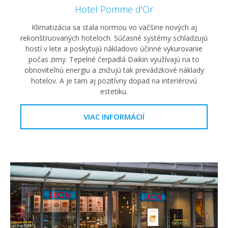
Hotel Pomme d'Or
Klimatizácia sa stala normou vo väčšine nových aj
rekonštruovaných hoteloch. Súčasné systémy schladzujú
hostí v lete a poskytujú nákladovo účinné vykurovanie
počas zimy. Tepelné čerpadlá Daikin využívajú na to
obnoviteľnú energiu a znižujú tak prevádzkové náklady
hotelov. A je tam aj pozitívny dopad na interiérovú
estetiku.
VIAC INFORMÁCIÍ