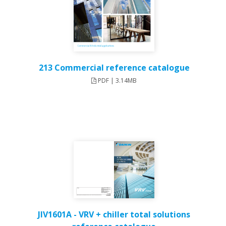
213 Commercial reference catalogue
PDF | 3.14MB
JIV1601A - VRV + chiller total solutions