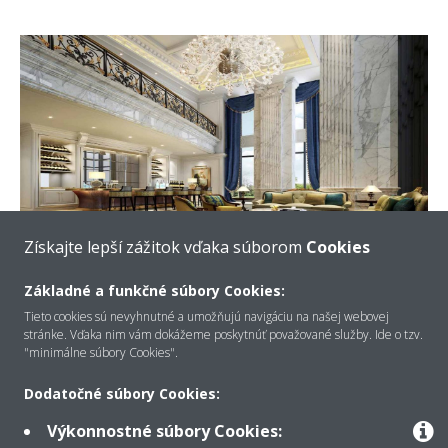
Získajte lepší zážitok vďaka súborom
Cookies
Samrya 44
Základné a funkčné súbory Cookies:
Luxusné elegantné hotelové apartmány Samrya 44,
Tieto cookies sú nevyhnutné a umožňujú navigáciu na našej webovej
ktoré sa rozprestierajú na 44 poschodiach, vyžadujú len
stránke. Vďaka nim vám dokážeme poskytnúť považované služby. Ide o tzv.
najvyššie stavebné a HVAC štandardy.
"minimálne súbory Cookies".
Dodatočné súbory Cookies:
VIAC INFORMÁCIÍ
Výkonnostné súbory Cookies: