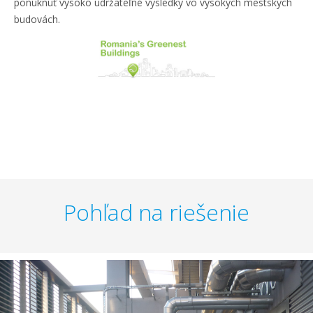
ponúknuť vysoko udržateľné výsledky vo vysokých mestských
budovách.
Pohľad na riešenie