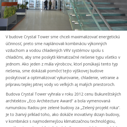
V budove Crystal Tower sme chceli maximalizovať energetickú
účinnosť, preto sme naplánovali kombináciu výkonných
vzduchom a vodou chladených VRV systémov spolu s
chladičmi, aby sme poskytli klimatizačné riešenie typu všetko v
jednom. Ako jeden z mála výrobcov, ktorí ponúkajú tento typ
riešenia, sme dokázali pomôcť tejto výškovej budove
poskytovať a optimalizovať vykurovanie, chladenie, vetranie a
prípravu teplej pitnej vody vo veľkých aj malých priestoroch.
Budova Crystal Tower vyhrala v roku 2012 cenu Bukureštských
architektov „Eco Architecture Award“ a bola vymenovaná
rumunskou Radou pre zelené budovy za „Zelený projekt roka“.
Je to žiarivý príklad toho, ako dokáže inovatívny dizajn budovy,
v kombinácii s najmodernejšou klimatizačnou technológiou,