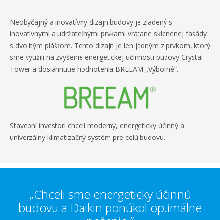
Neobyčajný a inovatívny dizajn budovy je zladený s
inovatívnymi a udržateľnými prvkami vrátane sklenenej fasády
s dvojitým plášťom. Tento dizajn je len jedným z prvkom, ktorý
sme využili na zvýšenie energetickej účinnosti budovy Crystal
Tower a dosiahnutie hodnotenia BREEAM „Výborné“.
Stavební investori chceli moderný, energeticky účinný a
univerzálny klimatizačný systém pre celú budovu.
„Chceli sme energeticky účinnú
budovu a Daikin ponúkol optimálne