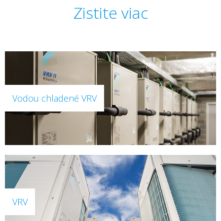
Zistite viac
Vodou chladené VRV
VRV