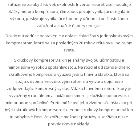
zaťaženie za akýchkoľvek okolností. Invertor nepretržite moduluje
otáčky motora kompresora, čím zabezpečuje vynikajúcu reguláciu
výkonu, poskytuje vynikajúce hodnoty účinnosti pri čiastočnom
zaťažení a značné úspory energie.
Daikin má vedúce postavenie v oblasti chladičov s jednoskrutkovým
kompresorom, ktoré sa za posledných 20 rokov inštalovali po celom
svete.
Skrutkový kompresor Daikin je známy svojou účinnosťou a
mimoriadne vysokou spoľahlivosťou. Na rozdiel od štandardného
skrutkového kompresora využíva jednu hlavnú skrutku, ktorá sa
spája s dvoma hviezdicovými rotormi a vytvára objemovo
zodpovedajúci kompresný cyklus. Vďaka hlavnému rotoru, ktorý je
vyvážený v radiálnom aj axiálnom smere, je ložisko kompresora
mimoriadne spoľahlivé. Preto môže byť jeho životnosť dlhšia ako pri
iných skrutkových kompresoroch. Jednoskrutkový kompresor má len
tri pohyblivé časti, čo znižuje možnosť poruchy a udržiava nízke
prevádzkové náklady.