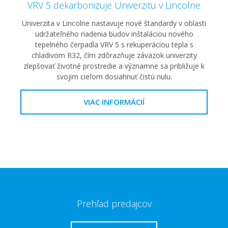
VRV 5 dekarbonizuje Univerzitu v Lincolne
Univerzita v Lincolne nastavuje nové štandardy v oblasti
udržateľného riadenia budov inštaláciou nového
tepelného čerpadla VRV 5 s rekuperáciou tepla s
chladivom R32, čím zdôrazňuje záväzok univerzity
zlepšovať životné prostredie a významne sa približuje k
svojim cieľom dosiahnuť čistú nulu.
VIAC INFORMÁCIÍ
Prehľad predajcov