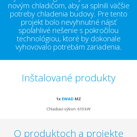
novým chladičom, aby sa splnili väčšie
potreby chladenia budovy. Pre tento
projekt bolo nevyhnutné nájsť
spoľahlivé riešenie s pokročilou
technológiou, ktoré by dokonale
vyhovovalo potrebám zariadenia.
Inštalované produkty
1x
EWAD
MZ
Chladiaci výkon: 610 kW
O produktoch a projekte