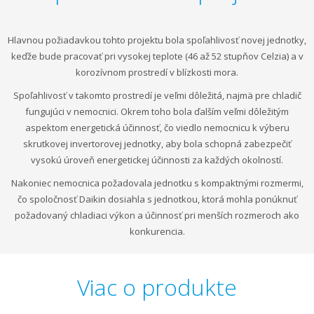
Hlavnou požiadavkou tohto projektu bola spoľahlivosť novej jednotky,
keďže bude pracovať pri vysokej teplote (46 až 52 stupňov Celzia) a v
korozívnom prostredí v blízkosti mora.
Spoľahlivosť v takomto prostredí je veľmi dôležitá, najmä pre chladič
fungujúci v nemocnici. Okrem toho bola ďalším veľmi dôležitým
aspektom energetická účinnosť, čo viedlo nemocnicu k výberu
skrutkovej invertorovej jednotky, aby bola schopná zabezpečiť
vysokú úroveň energetickej účinnosti za každých okolností.
Nakoniec nemocnica požadovala jednotku s kompaktnými rozmermi,
čo spoločnosť Daikin dosiahla s jednotkou, ktorá mohla ponúknuť
požadovaný chladiaci výkon a účinnosť pri menších rozmeroch ako
konkurencia.
Viac o produkte