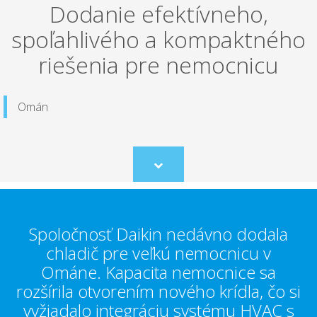
Dodanie efektívneho,
spoľahlivého a kompaktného
riešenia pre nemocnicu
Omán
Scroll
to
content
Spoločnosť Daikin nedávno dodala
chladič pre veľkú nemocnicu v
Ománe. Kapacita nemocnice sa
rozšírila otvorením nového krídla, čo si
vyžiadalo integráciu systému HVAC s