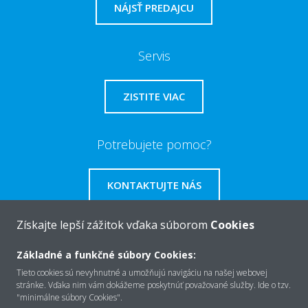
NÁJSŤ PREDAJCU
Servis
ZISTITE VIAC
Potrebujete pomoc?
KONTAKTUJTE NÁS
Získajte lepší zážitok vďaka súborom
Cookies
Základné a funkčné súbory Cookies:
O Daikin
Tieto cookies sú nevyhnutné a umožňujú navigáciu na našej webovej
stránke. Vďaka nim vám dokážeme poskytnúť považované služby. Ide o tzv.
"minimálne súbory Cookies".