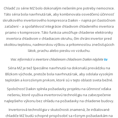
Chladič zo série MZ bolo dokonalým riešením pre potreby nemocnice.
Táto séria bola navrhnutá tak, aby kombinovala osvedčenú účinnosť
skrutkového invertorového kompresora Daikin – najmä pri čiastočnom
zaťažení – a spoľahlivosť integrácie chladivom chladeného invertora
priamo v kompresore. Táto funkcia umožňuje chladenie elektroniky
invertora chladivom v chladiacom okruhu, čím chráni invertor pred
okolitou teplotou, nadmorskou výškou a prítomnosťou znečisťujúcich
látok, prachu alebo piesku vo vzduchu.
Viac informácií o invertore chladenom chladivom Daikin nájdete
tu
Séria MZ je tiež špeciálne navrhnutá na dokonalú prevádzku na
Blízkom východe, pretože bola navrhnutá tak, aby odolala vysokým
teplotám a korozívnym prvkom, ktoré sú v tejto oblasti sveta bežné.
Spoločnosť Daikin splnila požiadavky projektu na účinnosť vďaka
riešeniu, ktoré využíva invertorovú technológiu na zabezpečenie
najlepšieho výkonu bez ohľadu na požiadavky na chladenie budovy.
Invertorová technológia v skutočnosti znamená, že inštalované
chladiče MZ budú schopné prispôsobiť sa rôznym požiadavkám na