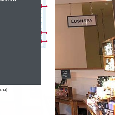
ča
uchu)
uchu)