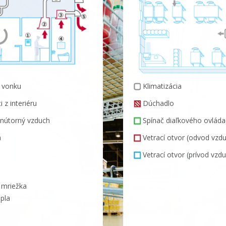
z vonku
Klimatizácia
z interiéru
Dúchadlo
 vnútorný vzduch
Spínač diaľkového ovláda
a
Vetrací otvor (odvod vzd
Vetrací otvor (prívod vzd
á mriežka
epla