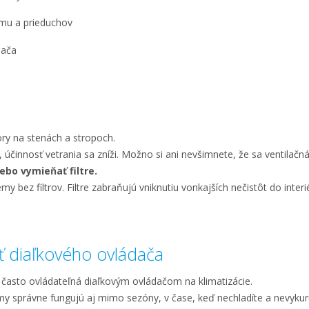
ému a prieduchov
dača
vory na stenách a stropoch.
, účinnosť vetrania sa zníži. Možno si ani nevšimnete, že sa ventilačná
lebo vymieňať filtre.
y bez filtrov. Filtre zabraňujú vniknutiu vonkajších nečistôt do interié
ť diaľkového ovládača
 často ovládateľná diaľkovým ovládačom na klimatizácie.
émy správne fungujú aj mimo sezóny, v čase, keď nechladíte a nevykuru