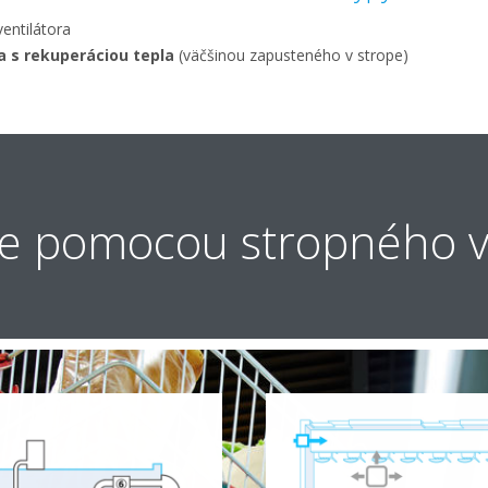
entilátora
a s rekuperáciou tepla
(väčšinou zapusteného v strope)
ie pomocou stropného v