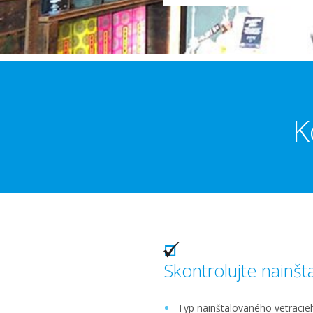
K
Skontrolujte nainšt
Typ nainštalovaného vetraci