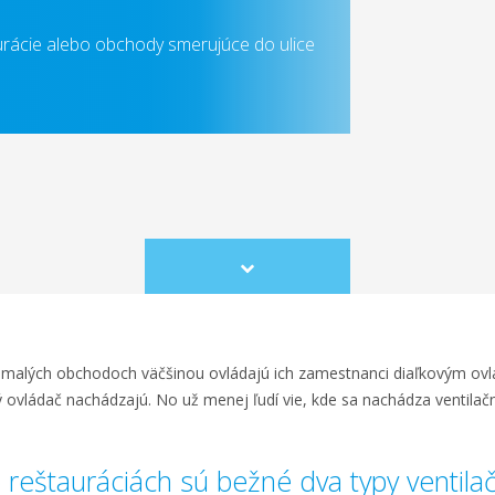
urácie alebo obchody smerujúce do ulice
Scroll
to
content
v malých obchodoch väčšinou ovládajú ich zamestnanci diaľkovým ovlá
ový ovládač nachádzajú. No už menej ľudí vie, kde sa nachádza ventil
reštauráciách sú bežné dva typy ventilač