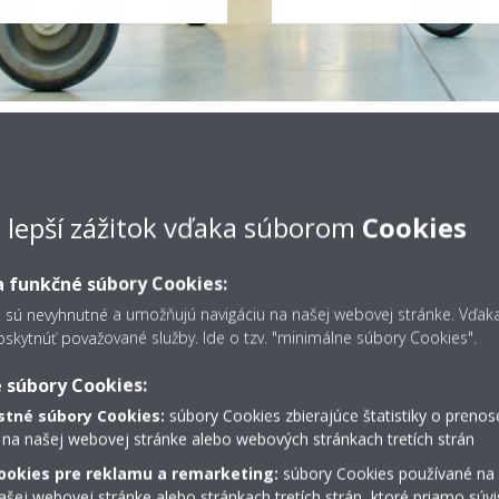
 pomocou ventilátora s 
e lepší zážitok vďaka súborom
Cookies
tepla
 funkčné súbory Cookies:
s sú nevyhnutné a umožňujú navigáciu na našej webovej stránke. Vďa
kytnúť považované služby. Ide o tzv. "minimálne súbory Cookies".
 súbory Cookies:
tné súbory Cookies:
súbory Cookies zbierajúce štatistiky o prenos
 na našej webovej stránke alebo webových stránkach tretích strán
ookies pre reklamu a remarketing:
súbory Cookies používané na
šej webovej stránke alebo stránkach tretích strán, ktoré priamo súvi