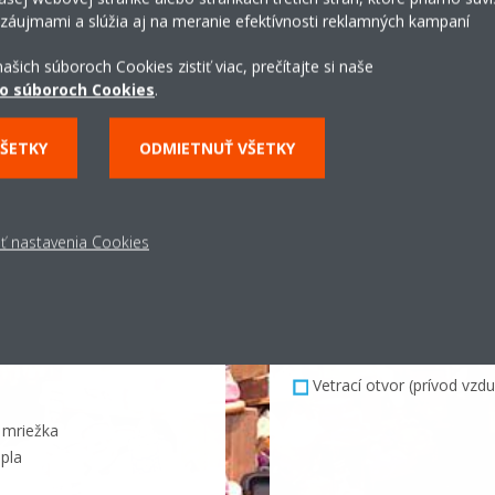
 záujmami a slúžia aj na meranie efektívnosti reklamných kampaní
ašich súboroch Cookies zistiť viac, prečítajte si naše
o súboroch Cookies
.
VŠETKY
ODMIETNUŤ VŠETKY
z vonku
Klimatizácia
ť nastavenia Cookies
z interiéru
Dúchadlo
 vnútorný vzduch
Spínač diaľkového ovláda
a
Vetrací otvor (odvod vzd
Vetrací otvor (prívod vzd
á mriežka
epla