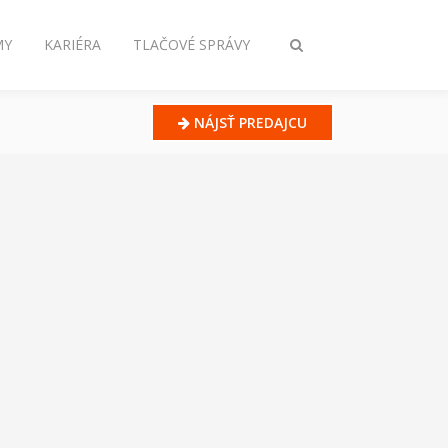
MY
KARIÉRA
TLAČOVÉ SPRÁVY
Prepnúť
vyhľadávanie
NÁJSŤ PREDAJCU