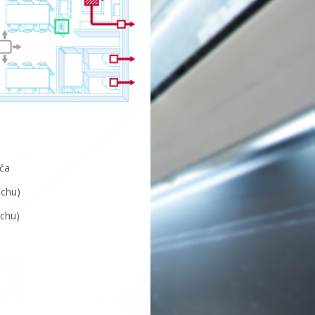
ča
uchu)
uchu)