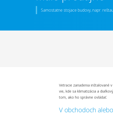
Samostatne stojace budovy, napr. rešta
Vetracie zariadenia inštalované 
vie, kde sa klimatizácia a diaľk
tom, ako ho správne ovládať.
V obchodoch alebo 