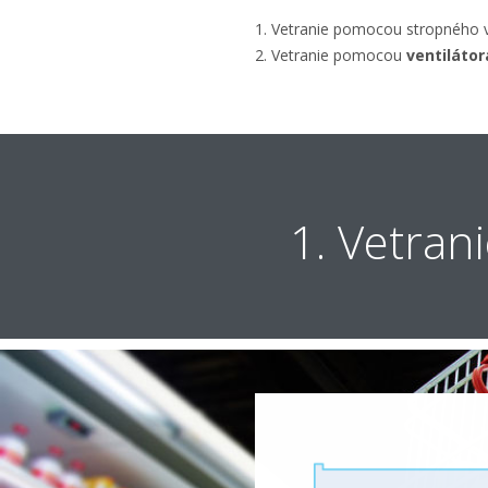
1. Vetranie pomocou stropného v
2. Vetranie pomocou
ventilátor
1. Vetran