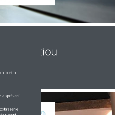
rekuperáciou
ka nim vám
e a správaní
 zobrazenie
sia s vami