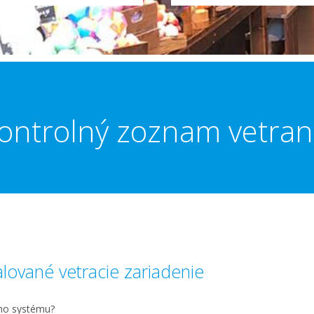
ontrolný zoznam vetran
alované vetracie zariadenie
eho systému?