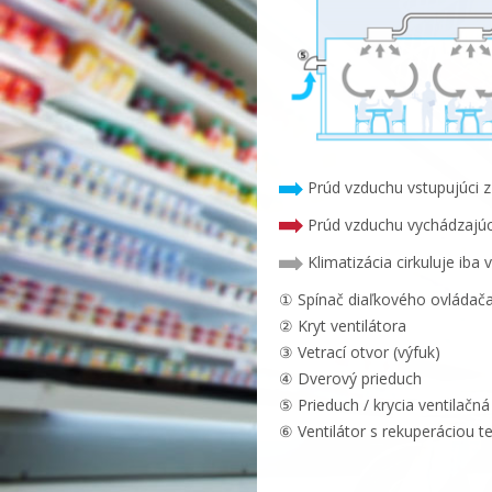
Prúd vzduchu vstupujúci 
Prúd vzduchu vychádzajúci 
Klimatizácia cirkuluje iba
① Spínač diaľkového ovládač
② Kryt ventilátora
③ Vetrací otvor (výfuk)
④ Dverový prieduch
⑤ Prieduch / krycia ventilačn
⑥ Ventilátor s rekuperáciou t