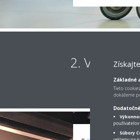
2. Vetranie
Získajt
Základné a
Tieto cookie
dokážeme pos
Dodatočné
Výkonnos
používateľov
Súbory C
reklamy na na