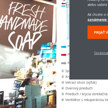
alebo vašimi
Ak chcete o n
oznámenie 
PRIJAŤ 
Prúd vzduchu vstupujúci 
Spravova
Prúd vzduchu vychádzajúci 
Klimatizácia cirkuluje iba
① Spínač diaľkového ovládač
② Kryt ventilátora
③ Vetrací otvor (výfuk)
④ Dverový prieduch
⑤ Prieduch / krycia ventilačn
⑥ Ventilátor s rekuperáciou t