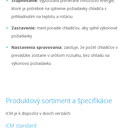
Stupňovanie:
vypočítava primerané množstvo energie,
ktoré je potrebné na splnenie požiadavky chladiča s
prihliadnutím na teplotu a rotáciu
Zastavenie:
mení poradie chladičov, aby splnil výkonové
požiadavky
Nastavenia spravovania:
zaisťuje, že počet chladičov v
prevádzke zostane v určitom rozsahu, bez ohľadu na
výkonovú požiadavku
Produktový sortiment a špecifikácie
iCM je k dispozícii v dvoch verziách:
iCM standard