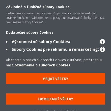
Základné a funkčné súbory Cookies:
O Daikin
Tieto cookies sú nevyhnutné a umožňujú navigáciu na našej webovej
stránke. Vďaka nim vám dokážeme poskytnúť považované služby. Ide o tzv.
"minimálne súbory Cookies".
Riešenia
Dodatočné súbory Cookies:
Výkonnostné súbory Cookies:
Kontakt
Súbory Cookies pre reklamu a remarketing:
Ak chcete o našich súboroch Cookies zistiť viac, prečítajte si
Produkty
naše
oznámenie o súboroch Cookies
.
PRIJAŤ VŠETKY
Copyright © Daikin
Právne oznámenie
Súbory cookie
Zásady ochrany údajov
ODMIETNUŤ VŠETKY
Podniková etika
Všeobecné obchodné podmienky
Data Act