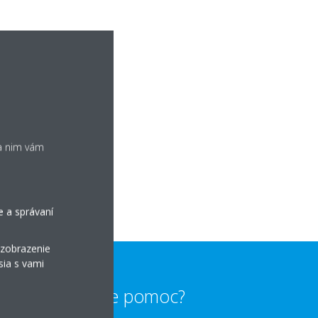
ka nim vám
e a správaní
 zobrazenie
sia s vami
Potrebujete pomoc?