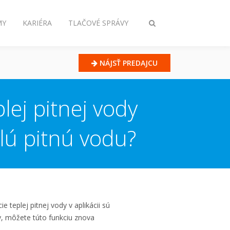
MY
KARIÉRA
TLAČOVÉ SPRÁVY
Prepnúť
vyhľadávanie
NÁJSŤ PREDAJCU
lej pitnej vody
lú pitnú vodu?
e teplej pitnej vody v aplikácii sú
y, môžete túto funkciu znova