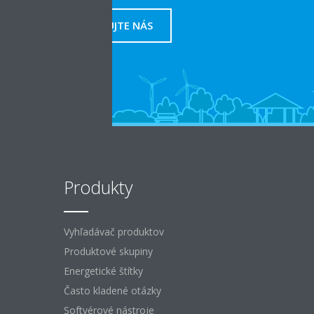
KONTAKTUJTE NÁS
Produkty
Vyhľadávač produktov
Produktové skupiny
Energetické štítky
Často kladené otázky
Softvérové ​​nástroje