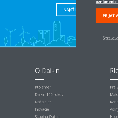
oznámenie 
NÁJSŤ PREDAJCU
PRIJAŤ 
Spravova
O Daikin
Ri
Kto sme?
Pre 
Daikin 100 rokov
Malo
Naša sieť
Kanc
Inovácie
Voľn
Skupina Daikin
Hote