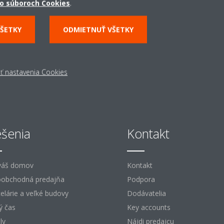
o súboroch Cookies
.
ZISTITE VIAC
VŠETKY
ODMIETNUŤ VŠETKY
ť nastavenia Cookies
ešenia
Kontakt
váš domov
Kontakt
obchodná predajňa
Podpora
elárie a veľké budovy
Dodávatelia
ý čas
Key accounts
ly
Nájdi predajcu