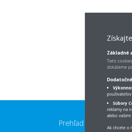
Získajt
Základné a
Tieto cookie
dokážeme pos
Dodatočné
Výkonnos
používateľov
Súbory C
reklamy na na
alebo vašimi
Prehľad predajcov
Ak chcete o n