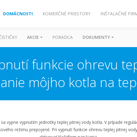
DOMÁCNOSTI
KOMERČNÉ PRIESTORY
INŠTALAČNÉ FIR
ČISTIČKY
AKCIE
PORADCA
DOKUMENTY
pnutí funkcie ohrevu tep
anie môjho kotla na tep
sa vypne vypnutím jednotky teplej pitnej vody kotla. V prípade reguláci
kového režimu prepojené. Pri vypnutí funkcie ohrevu teplej pitnej vod
aktivovať tlačidlom napájania.