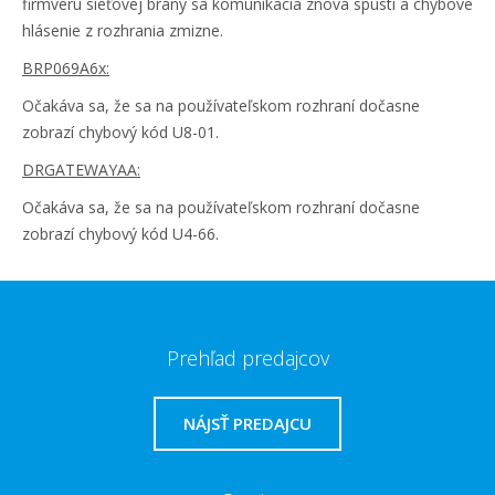
firmvéru sieťovej brány sa komunikácia znova spustí a chybové
hlásenie z rozhrania zmizne.
BRP069A6x:
Očakáva sa, že sa na používateľskom rozhraní dočasne
zobrazí chybový kód U8-01.
DRGATEWAYAA:
Očakáva sa, že sa na používateľskom rozhraní dočasne
zobrazí chybový kód U4-66.
Prehľad predajcov
NÁJSŤ PREDAJCU