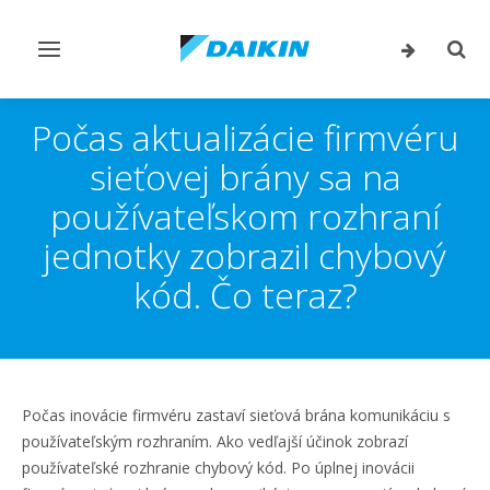
Prepnúť
Prep
navigáciu
vyhľ
Počas aktualizácie firmvéru
sieťovej brány sa na
používateľskom rozhraní
jednotky zobrazil chybový
kód. Čo teraz?
Počas inovácie firmvéru zastaví sieťová brána komunikáciu s
používateľským rozhraním. Ako vedľajší účinok zobrazí
používateľské rozhranie chybový kód. Po úplnej inovácii