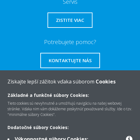
Servis
ZISTITE VIAC
Potrebujete pomoc?
KONTAKTUJTE NÁS
Získajte lepší zážitok vďaka súborom
Cookies
Základné a funkčné súbory Cookies:
O Daikin
Tieto cookies sú nevyhnutné a umožňujú navigáciu na našej webovej
stránke. Vďaka nim vám dokážeme poskytnúť považované služby. Ide o tzv.
"minimálne súbory Cookies".
Riešenia
Dodatočné súbory Cookies:
Výkonnostné súbory Cookies: