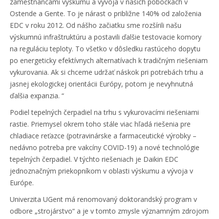
zamestnancami výskumu a vývoja v našich pobočkách v
Ostende a Gente. To je nárast o približne 140% od založenia
EDC v roku 2012. Od nášho začiatku sme rozšírili našu
výskumnú infraštruktúru a postavili ďalšie testovacie komory
na reguláciu teploty. To všetko v dôsledku rastúceho dopytu
po energeticky efektívnych alternatívach k tradičným riešeniam
vykurovania. Ak si chceme udržať náskok pri potrebách trhu a
jasnej ekologickej orientácii Európy, potom je nevyhnutná
ďalšia expanzia. “
Podiel tepelných čerpadiel na trhu s vykurovacími riešeniami
rastie. Priemysel okrem toho stále viac hľadá riešenia pre
chladiace reťazce (potravinárske a farmaceutické výrobky –
nedávno potreba pre vakcíny COVID-19) a nové technológie
tepelných čerpadiel. V týchto riešeniach je Daikin EDC
jednoznačným priekopníkom v oblasti výskumu a vývoja v
Európe.
Univerzita UGent má renomovaný doktorandský program v
odbore „strojárstvo“ a je v tomto zmysle významným zdrojom