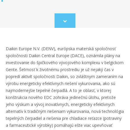
Scroll
to
content
Daikin Europe N.V. (DENV), európska materská spoločnosť
spoločnosti Daikin Central Europe (DACE), oznámila plány na
investovanie do špičkového vývojového komplexu v belgickom
Gente. Šetrnosť k životnému prostrediu je už nejaký čas v
popredí aktivít spoločnosti Daikin, so zvláštnym zameraním na
výrobu energeticky efektívnych riešení vykurovania, ako sú
najmodernejšie tepelné čerpadlá. A to je oblasť, v ktorej
konštrukcia nového EDC zohráva jedinečnú úlohu, pretože
jeho výskum a vývoj inovatívnych, energeticky efektívnych
alternatív k tradičným riešeniam vykurovania, nová technológia
tepelných čerpadiel a riešenia pre chladiace reťazce (potraviny
a farmaceutické výrobky) pomáhajú ešte viac upevňovať