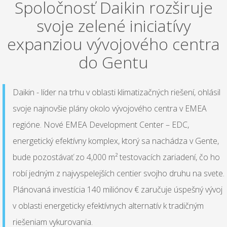
Spoločnosť Daikin rozširuje
svoje zelené iniciatívy
expanziou vývojového centra
do Gentu
Daikin - líder na trhu v oblasti klimatizačných riešení, ohlásil
svoje najnovšie plány okolo vývojového centra v EMEA
regióne. Nové EMEA Development Center – EDC,
energetický efektívny komplex, ktorý sa nachádza v Gente,
bude pozostávať zo 4,000 m² testovacích zariadení, čo ho
robí jedným z najvyspelejších centier svojho druhu na svete.
Plánovaná investícia 140 miliónov € zaručuje úspešný vývoj
v oblasti energeticky efektívnych alternatív k tradičným
riešeniam vykurovania.