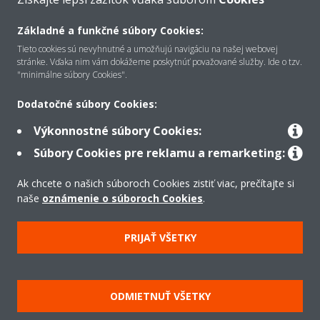
Základné a funkčné súbory Cookies:
Tieto cookies sú nevyhnutné a umožňujú navigáciu na našej webovej
O Daikin
stránke. Vďaka nim vám dokážeme poskytnúť považované služby. Ide o tzv.
"minimálne súbory Cookies".
Riešenia
Dodatočné súbory Cookies:
Výkonnostné súbory Cookies:
Súbory Cookies pre reklamu a remarketing:
Kontakt
Ak chcete o našich súboroch Cookies zistiť viac, prečítajte si
naše
oznámenie o súboroch Cookies
.
Produkty
PRIJAŤ VŠETKY
Copyright © Daikin
Právne oznámenie
Súbory cookie
Zásady ochrany údajov
ODMIETNUŤ VŠETKY
Podniková etika
Všeobecné obchodné podmienky
Data Act