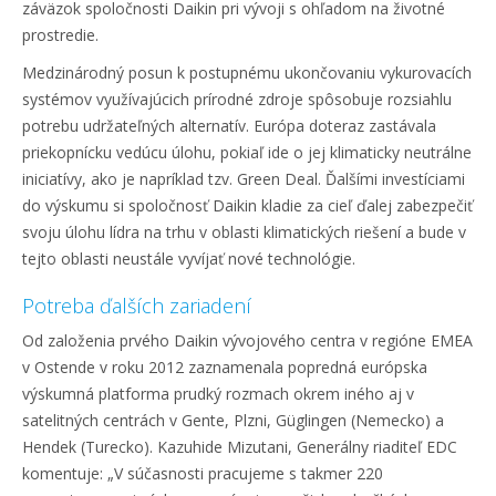
záväzok spoločnosti Daikin pri vývoji s ohľadom na životné
prostredie.
Medzinárodný posun k postupnému ukončovaniu vykurovacích
systémov využívajúcich prírodné zdroje spôsobuje rozsiahlu
potrebu udržateľných alternatív. Európa doteraz zastávala
priekopnícku vedúcu úlohu, pokiaľ ide o jej klimaticky neutrálne
iniciatívy, ako je napríklad tzv. Green Deal. Ďalšími investíciami
do výskumu si spoločnosť Daikin kladie za cieľ ďalej zabezpečiť
svoju úlohu lídra na trhu v oblasti klimatických riešení a bude v
tejto oblasti neustále vyvíjať nové technológie.
Potreba ďalších zariadení
Od založenia prvého Daikin vývojového centra v regióne EMEA
v Ostende v roku 2012 zaznamenala popredná európska
výskumná platforma prudký rozmach okrem iného aj v
satelitných centrách v Gente, Plzni, Güglingen (Nemecko) a
Hendek (Turecko). Kazuhide Mizutani, Generálny riaditeľ EDC
komentuje: „V súčasnosti pracujeme s takmer 220