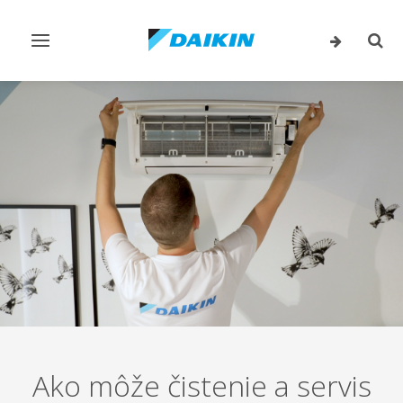
Prepnúť
Prep
navigáciu
vyhľ
Ako môže čistenie a servis