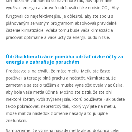
klimatizačné zariadenia sú navrhnuté tak, aby optimálne
využívali energiu a zároveň udržiavali nízke emisie CO
. Aby
2
fungovali čo najefektívnejšie, je dôležité, aby ste spolu s
plánovaným servisným programom absolvovali pravidelné
čistenie klimatizácie. Vďaka tomu bude vaša klimatizácia
pracovať optimálne a vaše účty za energiu budú nižšie.
Údržba klimatizácie pomáha udržať nízke účty za
energiu a zabraňuje poruchám
Predstavte si na chvíľu, že máte metlu. Metlu ste často
používali a teraz je plná prachu a nečistôt. Všimli ste si, že
zametanie sa stalo ťažším a musíte vynaložiť oveľa viac úsilia,
aby bola vaša metla účinná. Možno ste zistili, že ste ohli
niektoré štetiny kvôli zvýšenej sile, ktorú používate - ak budete
takto pokračovať, nepretržitý tlak, ktorý vyvíjate na metlu,
môže mať za následok zlomenie násady a to ju úplne
znefunkční.
Samozrejme, že výmena násady metly alebo dokonca celej