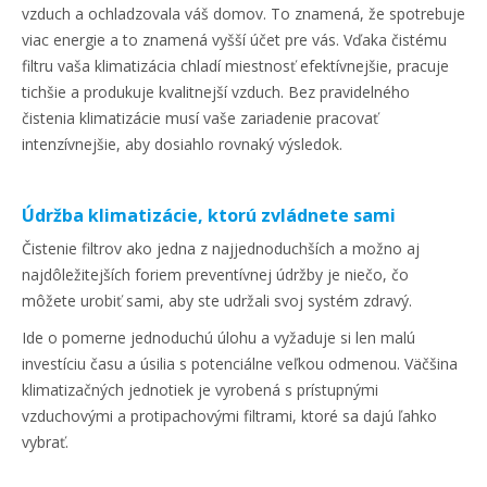
vzduch a ochladzovala váš domov. To znamená, že spotrebuje
viac energie a to znamená vyšší účet pre vás. Vďaka čistému
filtru vaša klimatizácia chladí miestnosť efektívnejšie, pracuje
tichšie a produkuje kvalitnejší vzduch. Bez pravidelného
čistenia klimatizácie musí vaše zariadenie pracovať
intenzívnejšie, aby dosiahlo rovnaký výsledok.
Údržba klimatizácie, ktorú zvládnete sami
Čistenie filtrov ako jedna z najjednoduchších a možno aj
najdôležitejších foriem preventívnej údržby je niečo, čo
môžete urobiť sami, aby ste udržali svoj systém zdravý.
Ide o pomerne jednoduchú úlohu a vyžaduje si len malú
investíciu času a úsilia s potenciálne veľkou odmenou. Väčšina
klimatizačných jednotiek je vyrobená s prístupnými
vzduchovými a protipachovými filtrami, ktoré sa dajú ľahko
vybrať.