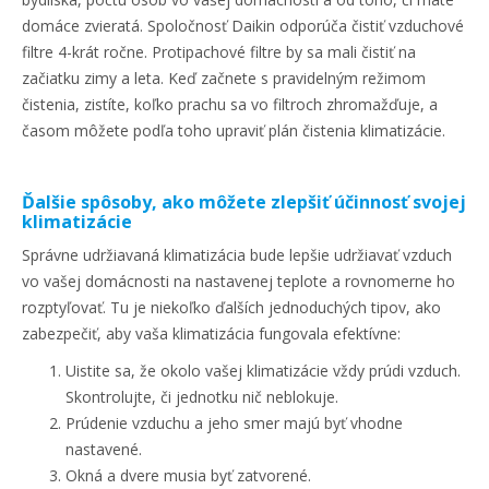
domáce zvieratá. Spoločnosť Daikin odporúča čistiť vzduchové
filtre 4-krát ročne. Protipachové filtre by sa mali čistiť na
začiatku zimy a leta. Keď začnete s pravidelným režimom
čistenia, zistíte, koľko prachu sa vo filtroch zhromažďuje, a
časom môžete podľa toho upraviť plán čistenia klimatizácie.
Ďalšie spôsoby, ako môžete zlepšiť účinnosť svojej
klimatizácie
Správne udržiavaná klimatizácia bude lepšie udržiavať vzduch
vo vašej domácnosti na nastavenej teplote a rovnomerne ho
rozptyľovať. Tu je niekoľko ďalších jednoduchých tipov, ako
zabezpečiť, aby vaša klimatizácia fungovala efektívne:
Uistite sa, že okolo vašej klimatizácie vždy prúdi vzduch.
Skontrolujte, či jednotku nič neblokuje.
Prúdenie vzduchu a jeho smer majú byť vhodne
nastavené.
Okná a dvere musia byť zatvorené.