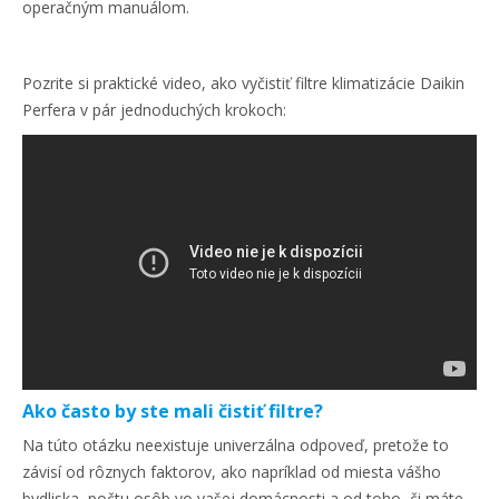
operačným manuálom.
Pozrite si praktické video, ako vyčistiť filtre klimatizácie Daikin
Perfera v pár jednoduchých krokoch:
Ako často by ste mali čistiť filtre?
Na túto otázku neexistuje univerzálna odpoveď, pretože to
závisí od rôznych faktorov, ako napríklad od miesta vášho
bydliska, počtu osôb vo vašej domácnosti a od toho, či máte