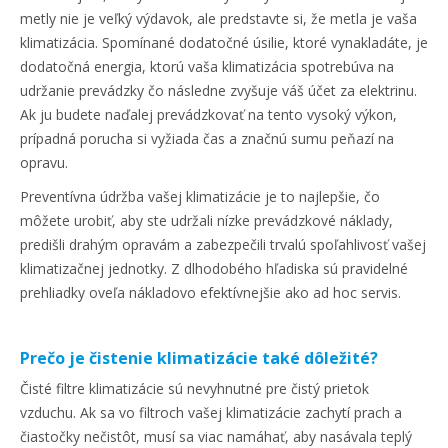
metly nie je veľký výdavok, ale predstavte si, že metla je vaša
klimatizácia. Spomínané dodatočné úsilie, ktoré vynakladáte, je
dodatočná energia, ktorú vaša klimatizácia spotrebúva na
udržanie prevádzky čo následne zvyšuje váš účet za elektrinu.
Ak ju budete naďalej prevádzkovať na tento vysoký výkon,
prípadná porucha si vyžiada čas a značnú sumu peňazí na
opravu.
Preventívna údržba vašej klimatizácie je to najlepšie, čo
môžete urobiť, aby ste udržali nízke prevádzkové náklady,
predišli drahým opravám a zabezpečili trvalú spoľahlivosť vašej
klimatizačnej jednotky. Z dlhodobého hľadiska sú pravidelné
prehliadky oveľa nákladovo efektívnejšie ako ad hoc servis.
Prečo je čistenie klimatizácie také dôležité?
Čisté filtre klimatizácie sú nevyhnutné pre čistý prietok
vzduchu. Ak sa vo filtroch vašej klimatizácie zachytí prach a
čiastočky nečistôt, musí sa viac namáhať, aby nasávala teplý