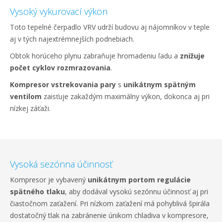
Vysoký vykurovací výkon
Toto tepelné čerpadlo VRV udrží budovu aj nájomníkov v teple
aj v tých najextrémnejších podnebiach.
Obtok horúceho plynu zabraňuje hromadeniu ľadu a
znižuje
počet cyklov rozmrazovania
.
Kompresor vstrekovania pary
s
unikátnym spätným
ventilom
zaisťuje zakaždým maximálny výkon, dokonca aj pri
nízkej záťaži.
Vysoká sezónna účinnosť
Kompresor je vybavený
unikátnym portom regulácie
spätného tlaku
, aby dodával vysokú sezónnu účinnosť aj pri
čiastočnom zaťažení. Pri nízkom zaťažení má pohyblivá špirála
dostatočný tlak na zabránenie únikom chladiva v kompresore,