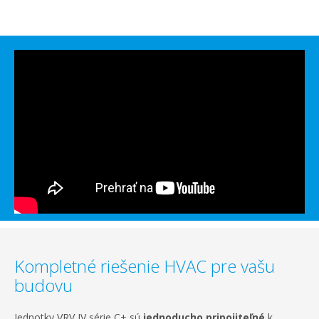
Kompletné riešenie HVAC pre vašu
budovu
Jednotky VRV IV série C+ sú
jednoducho pripojiteľné
k