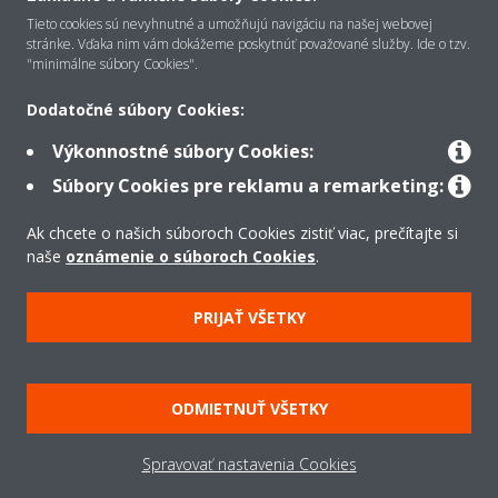
O Daikin
Tieto cookies sú nevyhnutné a umožňujú navigáciu na našej webovej
stránke. Vďaka nim vám dokážeme poskytnúť považované služby. Ide o tzv.
"minimálne súbory Cookies".
Riešenia
Dodatočné súbory Cookies:
Výkonnostné súbory Cookies:
Kontakt
Súbory Cookies pre reklamu a remarketing:
Ak chcete o našich súboroch Cookies zistiť viac, prečítajte si
Produkty
naše
oznámenie o súboroch Cookies
.
PRIJAŤ VŠETKY
Copyright © Daikin
Právne oznámenie
Súbory cookie
Zásady ochrany údajov
ODMIETNUŤ VŠETKY
Podniková etika
Všeobecné obchodné podmienky
Data Act
Spravovať nastavenia Cookies