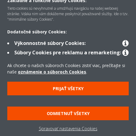
Servis
Základné a funkčné súbory Cookies:
Tieto cookies sú nevyhnutné a umožňujú navigáciu na našej webovej
stránke. Vďaka nim vám dokážeme poskytnúť považované služby. Ide o tzv.
ZISTITE VIAC
"minimálne súbory Cookies".
Dodatočné súbory Cookies:
Potrebujete pomoc?
Výkonnostné súbory Cookies:
Súbory Cookies pre reklamu a remarketing:
KONTAKTUJTE NÁS
Ak chcete o našich súboroch Cookies zistiť viac, prečítajte si
naše
oznámenie o súboroch Cookies
.
PRIJAŤ VŠETKY
O Daikin
ODMIETNUŤ VŠETKY
Riešenia
Spravovať nastavenia Cookies