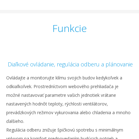
Funkcie
Diaľkové ovládanie, regulácia odberu a plánovanie
Ovládajte a monitorujte klímu svojich budov kedykoľvek a
odkiaľkoľvek. Prostredníctvom webového prehliadača je
možné nastavovať parametre vašich jednotiek vrátane
nastavených hodnôt teploty, rýchlosti ventilátorov,
prevádzkových režimov vykurovania alebo chladenia a mnoho
ďalšieho.
Regulácia odberu znižuje špičkovú spotrebu s minimálnym
vplyvom na komfort predpovedaním budúcich potrieb a