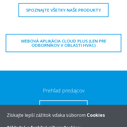
SPOZNAJTE VŠETKY NAŠE PRODUKTY
WEBOVÁ APLIKÁCIA CLOUD PLUS (LEN PRE
ODBORNÍKOV V OBLASTI HVAC)
Prehľad predajcov
NÁJSŤ PREDAJCU
Získajte lepší zážitok vďaka súborom
Cookies