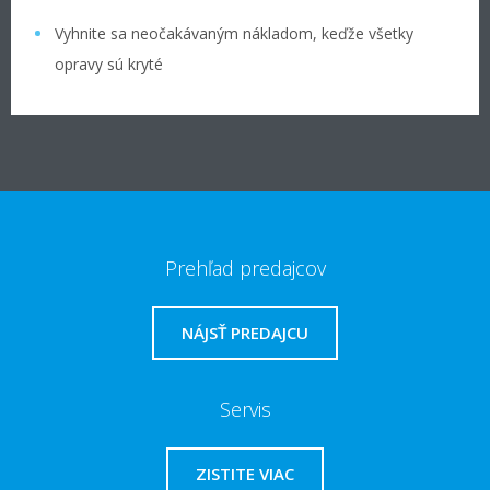
Vyhnite sa neočakávaným nákladom, keďže všetky
opravy sú kryté
Prehľad predajcov
NÁJSŤ PREDAJCU
Servis
ZISTITE VIAC