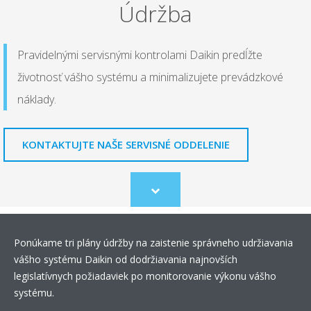
Údržba
Pravidelnými servisnými kontrolami Daikin predĺžte
životnosť vášho systému a minimalizujete prevádzkové
náklady.
KONTAKTUJTE NAŠE SERVISNÉ ODDELENIE
Scroll
to
content
Ponúkame tri plány údržby na zaistenie správneho udržiavania
vášho systému Daikin od dodržiavania najnovších
legislatívnych požiadaviek po monitorovanie výkonu vášho
systému.