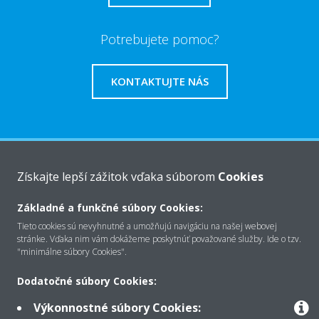
Potrebujete pomoc?
KONTAKTUJTE NÁS
O Daikin
Získajte lepší zážitok vďaka súborom
Cookies
Základné a funkčné súbory Cookies:
Riešenia
Tieto cookies sú nevyhnutné a umožňujú navigáciu na našej webovej
stránke. Vďaka nim vám dokážeme poskytnúť považované služby. Ide o tzv.
"minimálne súbory Cookies".
Kontakt
Dodatočné súbory Cookies:
Výkonnostné súbory Cookies: