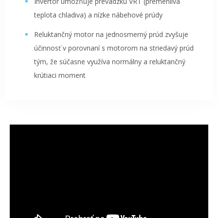
Invertor umožňuje prevádzku VRT (premenlivá
teplota chladiva) a nízke nábehové prúdy
Reluktančný motor na jednosmerný prúd zvyšuje
účinnosť v porovnaní s motorom na striedavý prúd
tým, že súčasne využíva normálny a reluktančný
krútiaci moment