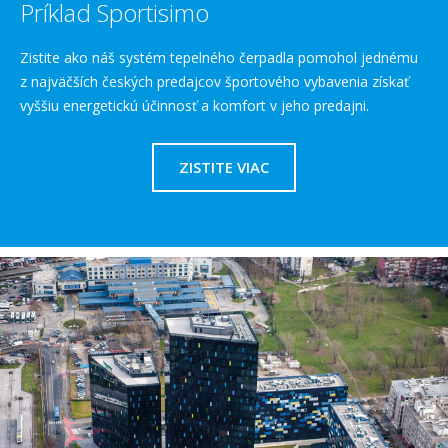
Príklad Sportisimo
Zistite ako náš systém tepelného čerpadla pomohol jednému
z najväčších českých predajcov športového vybavenia získať
vyššiu energetickú účinnosť a komfort v jeho predajni.
ZISTITE VIAC