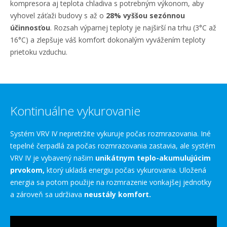
kompresora aj teplota chladiva s potrebným výkonom, aby
vyhovel záťaži budovy s až o
28% vyššou sezónnou
účinnosťou
. Rozsah výparnej teploty je najširší na trhu (3°C až
16°C) a zlepšuje váš komfort dokonalým vyvážením teploty
prietoku vzduchu.
Kontinuálne vykurovanie
Systém VRV IV nepretržite vykuruje počas rozmrazovania. Iné
tepelné čerpadlá za počas rozmrazovania zastavia, ale systém
VRV IV je vybavený našim
unikátnym teplo-akumulujúcim
prvokom,
ktorý ukladá energiu počas vykurovania. Uložená
energia sa potom použije na rozmrazenie vonkajšej jednotky
a zároveň sa udržiava
neustály komfort.