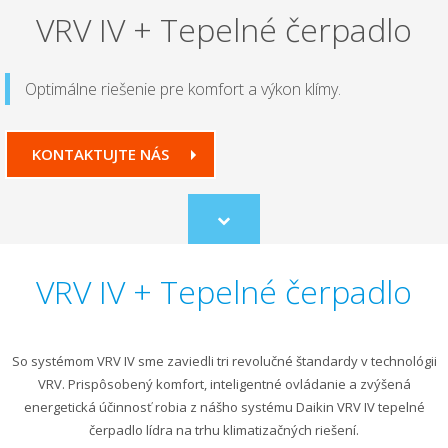
VRV IV + Tepelné čerpadlo
Optimálne riešenie pre komfort a výkon klímy.
KONTAKTUJTE NÁS
Scroll
to
content
VRV IV + Tepelné čerpadlo
So systémom VRV IV sme zaviedli tri revolučné štandardy v technológii
VRV. Prispôsobený komfort, inteligentné ovládanie a zvýšená
energetická účinnosť robia z nášho systému Daikin VRV IV tepelné
čerpadlo lídra na trhu klimatizačných riešení.