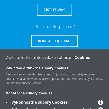
ZISTITE VIAC
Potrebujete pomoc?
KONTAKTUJTE NÁS
Získajte lepší zážitok vďaka súborom
Cookies
Základné a funkčné súbory Cookies:
O Daikin
Tieto cookies sú nevyhnutné a umožňujú navigáciu na našej webovej
stránke. Vďaka nim vám dokážeme poskytnúť považované služby. Ide o tzv.
"minimálne súbory Cookies".
Riešenia
Dodatočné súbory Cookies:
Výkonnostné súbory Cookies:
Kontakt