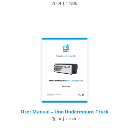
PDF | 4.18MB
User Manual – Uno Undermount Truck​
PDF | 2.36MB