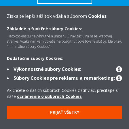
Získajte lepší zážitok vďaka súborom
Cookies
Základné a funkčné súbory Cookies:
O Daikin
Tieto cookies sú nevyhnutné a umožňujú navigáciu na našej webovej
stránke. Vďaka nim vám dokážeme poskytnúť považované služby. Ide o tzv.
"minimálne súbory Cookies".
Riešenia
Dodatočné súbory Cookies:
Výkonnostné súbory Cookies:
Kontakt
Súbory Cookies pre reklamu a remarketing:
Ak chcete o našich súboroch Cookies zistiť viac, prečítajte si
Produkty
naše
oznámenie o súboroch Cookies
.
PRIJAŤ VŠETKY
Copyright © Daikin
Právne oznámenie
Súbory cookie
Zásady ochrany údajov