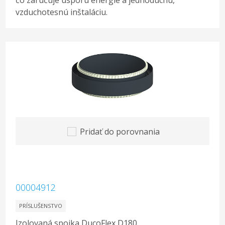
čo zaručuje úsporu energie a jednoduchú,
vzduchotesnú inštaláciu.
Pridať do porovnania
00004912
PRÍSLUŠENSTVO
Izolovaná spojka DucoFlex D180