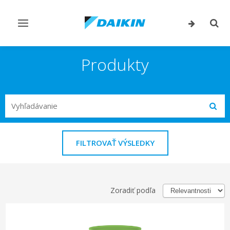
Prepnúť
Prep
navigáciu
vyhľ
Produkty
Search
Subm
FILTROVAŤ VÝSLEDKY
Zoradiť podľa