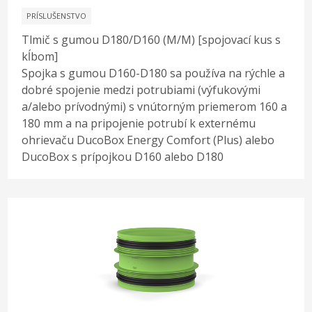
PRÍSLUŠENSTVO
Tlmič s gumou D180/D160 (M/M) [spojovací kus s
kĺbom]
Spojka s gumou D160-D180 sa používa na rýchle a
dobré spojenie medzi potrubiami (výfukovými
a/alebo prívodnými) s vnútorným priemerom 160 a
180 mm a na pripojenie potrubí k externému
ohrievaču DucoBox Energy Comfort (Plus) alebo
DucoBox s prípojkou D160 alebo D180