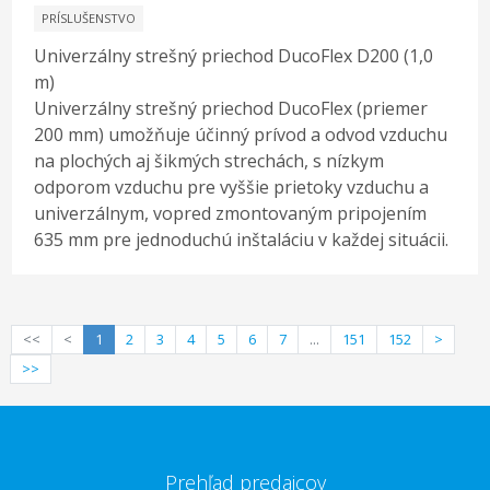
PRÍSLUŠENSTVO
Univerzálny strešný priechod DucoFlex D200 (1,0
m)
Univerzálny strešný priechod DucoFlex (priemer
200 mm) umožňuje účinný prívod a odvod vzduchu
na plochých aj šikmých strechách, s nízkym
odporom vzduchu pre vyššie prietoky vzduchu a
univerzálnym, vopred zmontovaným pripojením
635 mm pre jednoduchú inštaláciu v každej situácii.
<<
<
1
2
3
4
5
6
7
...
151
152
>
>>
Prehľad predajcov