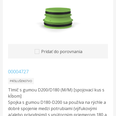
Pridať do porovnania
00004727
PRÍSLUŠENSTVO
Tlmič s gumou D200/D180 (M/M) [spojovací kus s
kĺbom]
Spojka s gumou D180-D200 sa používa na rýchle a
dobré spojenie medzi potrubiami (výfukovými
a/alebo prívodnými) s vnútorným priemerom 180 a