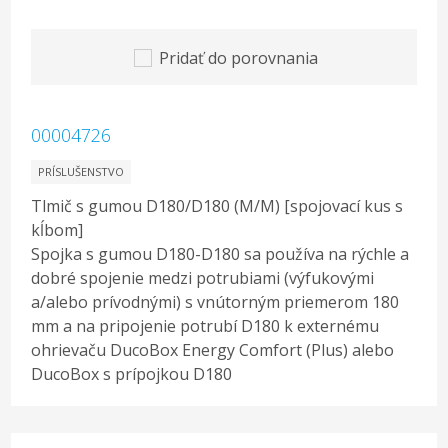
Pridať do porovnania
00004726
PRÍSLUŠENSTVO
Tlmič s gumou D180/D180 (M/M) [spojovací kus s
kĺbom]
Spojka s gumou D180-D180 sa používa na rýchle a
dobré spojenie medzi potrubiami (výfukovými
a/alebo prívodnými) s vnútorným priemerom 180
mm a na pripojenie potrubí D180 k externému
ohrievaču DucoBox Energy Comfort (Plus) alebo
DucoBox s prípojkou D180