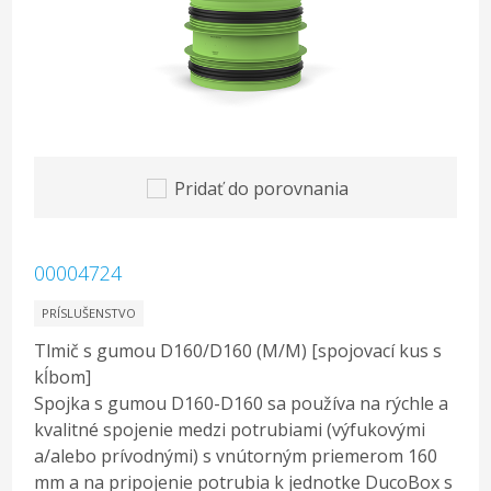
Pridať do porovnania
00004724
PRÍSLUŠENSTVO
Tlmič s gumou D160/D160 (M/M) [spojovací kus s
kĺbom]
Spojka s gumou D160-D160 sa používa na rýchle a
kvalitné spojenie medzi potrubiami (výfukovými
a/alebo prívodnými) s vnútorným priemerom 160
mm a na pripojenie potrubia k jednotke DucoBox s