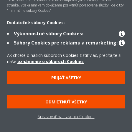
stránke. Vďaka nim vám dokážeme poskytnúť považované služby. Ide o tzv.
"minimálne súbory Cookies".
Riešenia
Dodatočné súbory Cookies:
Výkonnostné súbory Cookies:
Kontakt
Súbory Cookies pre reklamu a remarketing:
Ak chcete o našich súboroch Cookies zistiť viac, prečítajte si
Produkty
naše
oznámenie o súboroch Cookies
.
PRIJAŤ VŠETKY
Copyright © Daikin
Právne oznámenie
Súbory cookie
Zásady ochrany údajov
ODMIETNUŤ VŠETKY
Podniková etika
Všeobecné obchodné podmienky
Data Act
Spravovať nastavenia Cookies