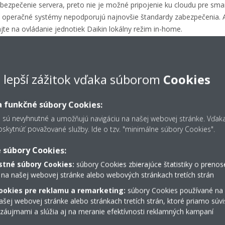
bezpečenie servera, preto nie je možné pripojenie ku cloudu pre sm
ieto operačné systémy nepodporujú najnovšie štandardy zabezpečeni
jte na ovládanie jednotiek Daikin lokálny režim in-home.
e lepší zážitok vďaka súborom
Cookies
 funkčné súbory Cookies:
s sú nevyhnutné a umožňujú navigáciu na našej webovej stránke. Vďa
kytnúť považované služby. Ide o tzv. "minimálne súbory Cookies".
 súbory Cookies:
tné súbory Cookies:
súbory Cookies zbierajúce štatistiky o prenos
 na našej webovej stránke alebo webových stránkach tretích strán
ookies pre reklamu a remarketing:
súbory Cookies používané na
šej webovej stránke alebo stránkach tretích strán, ktoré priamo súvi
 záujmami a slúžia aj na meranie efektívnosti reklamných kampaní