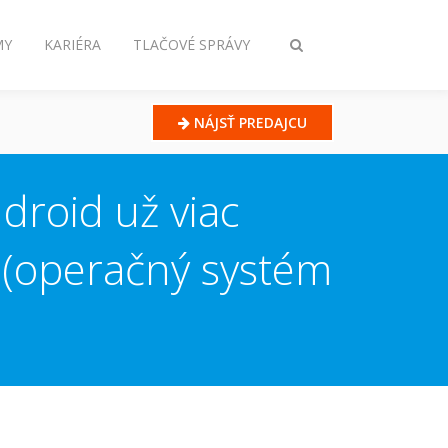
MY
KARIÉRA
TLAČOVÉ SPRÁVY
Prepnúť
vyhľadávanie
NÁJSŤ PREDAJCU
roid už viac
(operačný systém