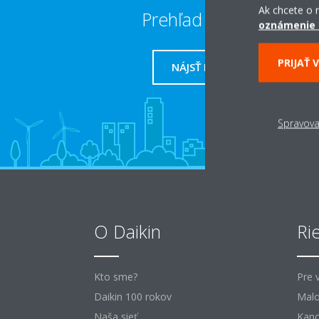
Ak chcete o n
Prehľad predajcov
oznámenie 
PRIJAŤ 
NÁJSŤ PREDAJCU
Spravova
O Daikin
Ri
Kto sme?
Pre 
Daikin 100 rokov
Malo
Naša sieť
Kanc