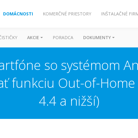
DOMÁCNOSTI
KOMERČNÉ PRIESTORY
INŠTALAČNÉ FIR
ČISTIČKY
AKCIE
PORADCA
DOKUMENTY
rtfóne so systémom And
ť funkciu Out-of-Home 
4.4 a nižší)