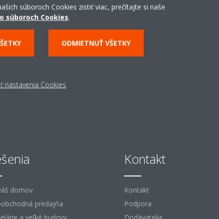
ašich súboroch Cookies zistiť viac, prečítajte si naše
Servis
o súboroch Cookies
.
VŠETKY
ODMIETNUŤ VŠETKY
ZISTITE VIAC
ť nastavenia Cookies
ešenia
Kontakt
váš domov
Kontakt
obchodná predajňa
Podpora
elárie a veľké budovy
Dodávatelia