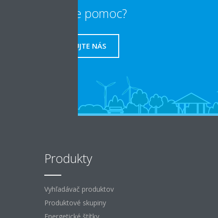
Potrebujete pomoc?
KONTAKTUJTE NÁS
Produkty
Vyhľadávač produktov
Produktové skupiny
Energetické štítky