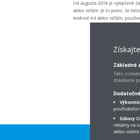
Od augusta 2018 je vylepšené za
alebo nižším. Je to preto, že t
Android 4.4 alebo nižším, používa
Získajt
Základné a
Tieto cookie
dokážeme pos
Dodatočné
Výkonnos
používateľov
Súbory C
reklamy na na
alebo vašimi