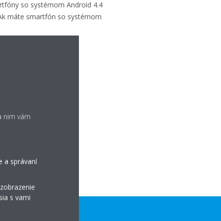
artfóny so systémom Android 4.4
a. Ak máte smartfón so systémom
ka nim vám
e a správaní
 zobrazenie
sia s vami