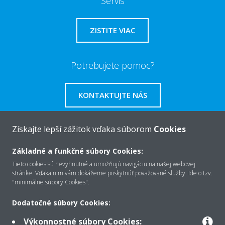
Servis
ZISTITE VIAC
Potrebujete pomoc?
KONTAKTUJTE NÁS
Získajte lepší zážitok vďaka súborom
Cookies
Základné a funkčné súbory Cookies:
O Daikin
Tieto cookies sú nevyhnutné a umožňujú navigáciu na našej webovej
stránke. Vďaka nim vám dokážeme poskytnúť považované služby. Ide o tzv.
"minimálne súbory Cookies".
Riešenia
Dodatočné súbory Cookies:
Výkonnostné súbory Cookies: