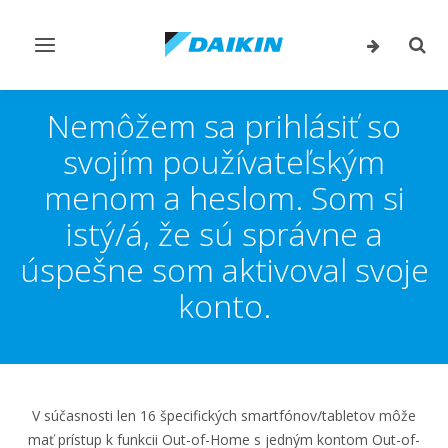
Prepnúť
Prep
navigáciu
vyhľ
Nemôžem sa prihlásiť so
svojím používateľským
menom a heslom. Som si
istý/á, že sú správne a
úspešne som aktivoval svoje
konto.
V súčasnosti len 16 špecifických smartfónov/tabletov môže
mať prístup k funkcii Out-of-Home s jedným kontom Out-of-