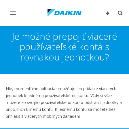
Prepnúť
Prep
navigáciu
vyhľ
Je možné prepojiť viaceré
používateľské kontá s
rovnakou jednotkou?
Nie, momentálne aplikácia umožňuje len pridanie viacerých
jednotiek k jednému používateľskému kontu. Vždy si však
môžete zo svojho používateľského konta odstrániť jednotky a
pripojiť ich k inému kontu. K jednému kontu sa môžete tiež
prihlásiť z viacerých mobilných zariadení.