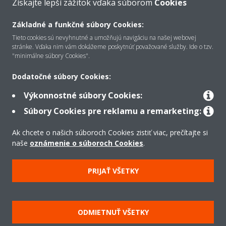
Získajte lepší zážitok vďaka súborom
Cookies
Základné a funkčné súbory Cookies:
O Daikin
Tieto cookies sú nevyhnutné a umožňujú navigáciu na našej webovej
stránke. Vďaka nim vám dokážeme poskytnúť považované služby. Ide o tzv.
"minimálne súbory Cookies".
Riešenia
Dodatočné súbory Cookies:
Výkonnostné súbory Cookies:
Kontakt
Súbory Cookies pre reklamu a remarketing:
Ak chcete o našich súboroch Cookies zistiť viac, prečítajte si
Produkty
naše
oznámenie o súboroch Cookies
.
PRIJAŤ VŠETKY
Copyright © Daikin
Právne oznámenie
Súbory cookie
Zásady ochrany údajov
ODMIETNUŤ VŠETKY
Podniková etika
Všeobecné obchodné podmienky
Data Act