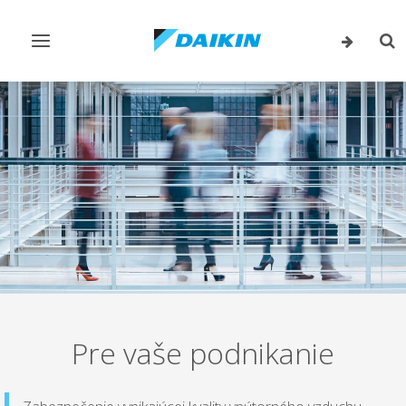
Prepnúť
Pre
navigáciu
vyh
Pre vaše podnikanie