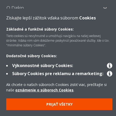
O Daikin
Získajte lepší zážitok vďaka súborom
Cookies
Riešenia
Základné a funkčné súbory Cookies:
Tieto cookies sú nevyhnutné a umožňujú navigáciu na našej webovej
stránke. Vďaka nim vám dokážeme poskytnúť považované služby. Ide o tzv.
"minimálne súbory Cookies".
Kontakt
Dodatočné súbory Cookies:
Výkonnostné súbory Cookies:
Produkty
Súbory Cookies pre reklamu a remarketing:
Ak chcete o našich súboroch Cookies zistiť viac, prečítajte si
Copyright © Daikin
naše
oznámenie o súboroch Cookies
.
Právne oznámenie
Súbory cookie
Zásady ochrany údajov
Podniková etika
Všeobecné obchodné podmienky
Data Act
PRIJAŤ VŠETKY