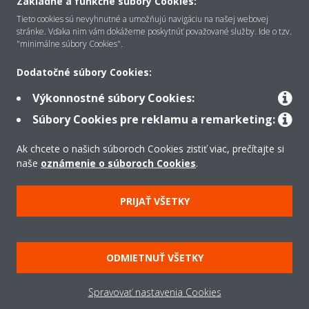
Základné a funkčné súbory Cookies:
O Daikin
Tieto cookies sú nevyhnutné a umožňujú navigáciu na našej webovej
stránke. Vďaka nim vám dokážeme poskytnúť považované služby. Ide o tzv.
"minimálne súbory Cookies".
Riešenia
Dodatočné súbory Cookies:
Výkonnostné súbory Cookies:
Kontakt
Súbory Cookies pre reklamu a remarketing:
Ak chcete o našich súboroch Cookies zistiť viac, prečítajte si
Produkty
naše
oznámenie o súboroch Cookies
.
PRIJAŤ VŠETKY
Copyright © Daikin
Právne oznámenie
Súbory cookie
Zásady ochrany údajov
ODMIETNUŤ VŠETKY
Podniková etika
Všeobecné obchodné podmienky
Data Act
Spravovať nastavenia Cookies