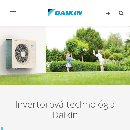
Prepnúť
Prep
navigáciu
vyhľ
Invertorová technológia
Daikin