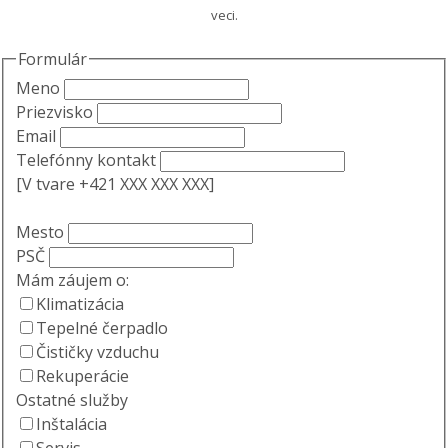
veci.
Formulár
Meno
Priezvisko
Email
Telefónny kontakt
[V tvare +421 XXX XXX XXX]
Mesto
PSČ
Mám záujem o:
Klimatizácia
Tepelné čerpadlo
Čističky vzduchu
Rekuperácie
Ostatné služby
Inštalácia