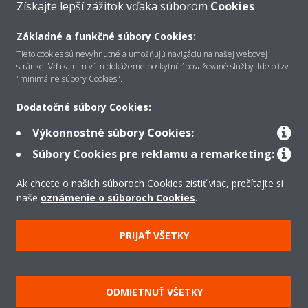
Získajte lepší zážitok vďaka súborom
Cookies
Základné a funkčné súbory Cookies:
O Daikin
Tieto cookies sú nevyhnutné a umožňujú navigáciu na našej webovej
stránke. Vďaka nim vám dokážeme poskytnúť považované služby. Ide o tzv.
"minimálne súbory Cookies".
Riešenia
Dodatočné súbory Cookies:
Výkonnostné súbory Cookies:
Kontakt
Súbory Cookies pre reklamu a remarketing:
Ak chcete o našich súboroch Cookies zistiť viac, prečítajte si
Produkty
naše
oznámenie o súboroch Cookies
.
PRIJAŤ VŠETKY
Copyright © Daikin
Právne oznámenie
Súbory cookie
Zásady ochrany údajov
ODMIETNUŤ VŠETKY
Podniková etika
Všeobecné obchodné podmienky
Data Act