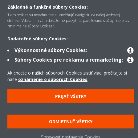
Základné a funkčné súbory Cookies:
Kontakt
Tieto cookies sú nevyhnutné a umožňujú navigáciu na našej webovej
stránke. Vďaka nim vám dokážeme poskytnúť považované služby. Ide o tzv.
"minimálne súbory Cookies".
Produkty
Dodatočné súbory Cookies:
Výkonnostné súbory Cookies:
Copyright © Daikin
Súbory Cookies pre reklamu a remarketing:
Právne oznámenie
Súbory cookie
Zásady ochrany údajov
Ak chcete o našich súboroch Cookies zistiť viac, prečítajte si
Podniková etika
Všeobecné obchodné podmienky
Data Act
naše
oznámenie o súboroch Cookies
.
PRIJAŤ VŠETKY
ODMIETNUŤ VŠETKY
Spravovať nastavenia Cookies