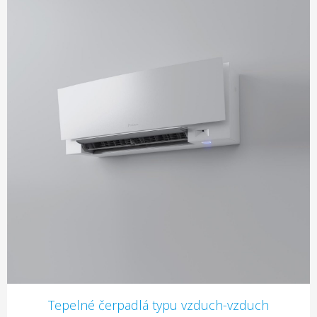
Tepelné čerpadlá typu vzduch-vzduch