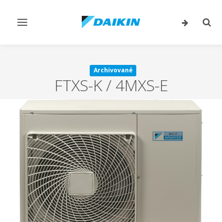
Prepnúť
Prep
navigáciu
vyhľ
Archivované
FTXS-K / 4MXS-E