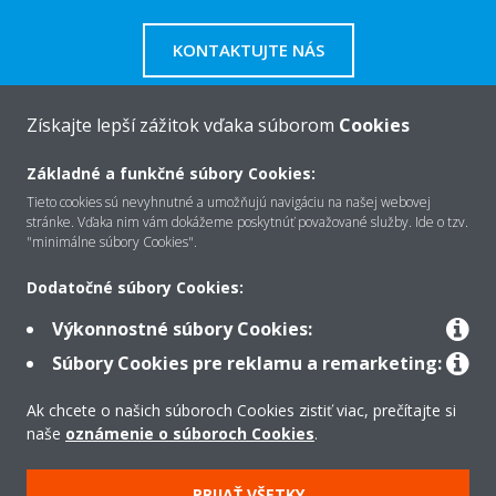
KONTAKTUJTE NÁS
Získajte lepší zážitok vďaka súborom
Cookies
Základné a funkčné súbory Cookies:
O Daikin
Tieto cookies sú nevyhnutné a umožňujú navigáciu na našej webovej
stránke. Vďaka nim vám dokážeme poskytnúť považované služby. Ide o tzv.
"minimálne súbory Cookies".
Riešenia
Dodatočné súbory Cookies:
Výkonnostné súbory Cookies:
Kontakt
Súbory Cookies pre reklamu a remarketing:
Ak chcete o našich súboroch Cookies zistiť viac, prečítajte si
Produkty
naše
oznámenie o súboroch Cookies
.
PRIJAŤ VŠETKY