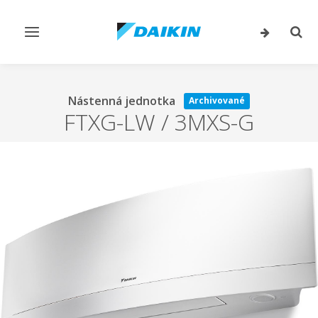
Prepnúť
Prep
navigáciu
vyhľ
Nástenná jednotka
Archivované
FTXG-LW / 3MXS-G