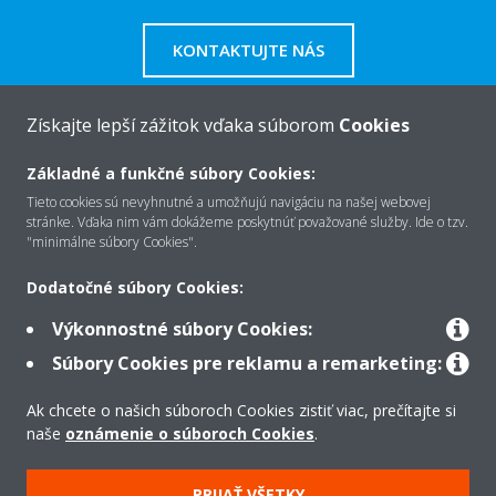
KONTAKTUJTE NÁS
Získajte lepší zážitok vďaka súborom
Cookies
Základné a funkčné súbory Cookies:
O Daikin
Tieto cookies sú nevyhnutné a umožňujú navigáciu na našej webovej
stránke. Vďaka nim vám dokážeme poskytnúť považované služby. Ide o tzv.
"minimálne súbory Cookies".
Riešenia
Dodatočné súbory Cookies:
Výkonnostné súbory Cookies:
Kontakt
Súbory Cookies pre reklamu a remarketing:
Ak chcete o našich súboroch Cookies zistiť viac, prečítajte si
Produkty
naše
oznámenie o súboroch Cookies
.
PRIJAŤ VŠETKY