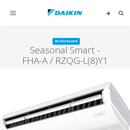
Prepnúť
Prep
navigáciu
vyhľ
Archivované
Seasonal Smart
-
FHA-A / RZQG-L(8)Y1