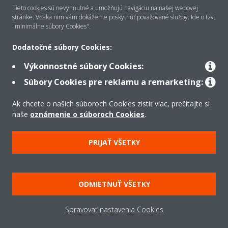
Tieto cookies sú nevyhnutné a umožňujú navigáciu na našej webovej
stránke. Vďaka nim vám dokážeme poskytnúť považované služby. Ide o tzv.
"minimálne súbory Cookies".
Riešenia
Dodatočné súbory Cookies:
Výkonnostné súbory Cookies:
Kontakt
Súbory Cookies pre reklamu a remarketing:
Ak chcete o našich súboroch Cookies zistiť viac, prečítajte si
Produkty
naše
oznámenie o súboroch Cookies
.
PRIJAŤ VŠETKY
Copyright © Daikin
Právne oznámenie
Súbory cookie
Zásady ochrany údajov
ODMIETNUŤ VŠETKY
Podniková etika
Všeobecné obchodné podmienky
Data Act
Spravovať nastavenia Cookies