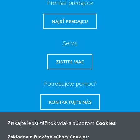
Prehľad predajcov
NÁJSŤ PREDAJCU
Servis
ZISTITE VIAC
Potrebujete pomoc?
KONTAKTUJTE NÁS
Získajte lepší zážitok vďaka súborom
Cookies
Základné a funkčné súbory Cookies:
O Daikin