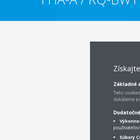
Získajt
Základné a
Tieto cookie
dokážeme pos
Dodatočné
Výkonnos
používateľov
Súbory C