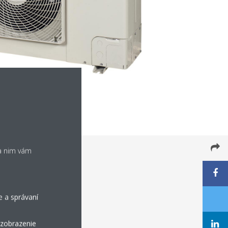
ka nim vám
e a správaní
 zobrazenie