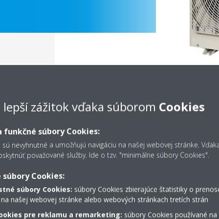
e lepší zážitok vďaka súborom
Cookies
 funkčné súbory Cookies:
s sú nevyhnutné a umožňujú navigáciu na našej webovej stránke. Vďa
kytnúť považované služby. Ide o tzv. "minimálne súbory Cookies".
Dokumentácia
 súbory Cookies:
tné súbory Cookies:
súbory Cookies zbierajúce štatistiky o prenos
 na našej webovej stránke alebo webových stránkach tretích strán
Sorry, we could not find any documents.
ookies pre reklamu a remarketing:
súbory Cookies používané na