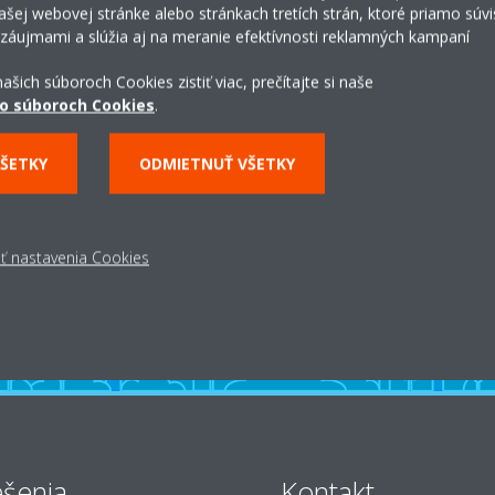
šej webovej stránke alebo stránkach tretích strán, ktoré priamo súvi
 záujmami a slúžia aj na meranie efektívnosti reklamných kampaní
ašich súboroch Cookies zistiť viac, prečítajte si naše
o súboroch Cookies
.
Servis
VŠETKY
ODMIETNUŤ VŠETKY
ZISTITE VIAC
ť nastavenia Cookies
ešenia
Kontakt