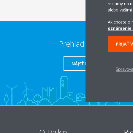
reklamy na na
alebo vašimi
Ak chcete o n
oznámenie 
Prehľad predajcov
PRIJAŤ 
NÁJSŤ PREDAJCU
Spravova
O Daikin
Ri