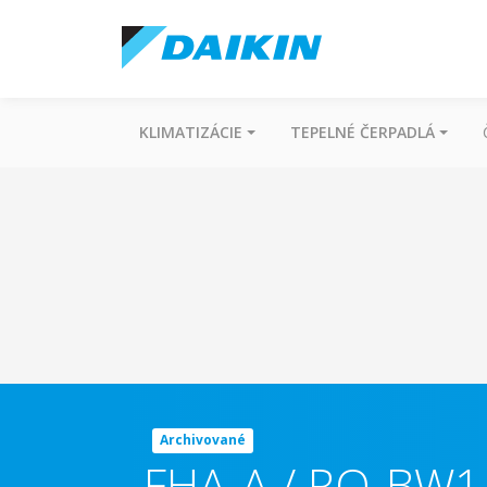
KLIMATIZÁCIE
TEPELNÉ ČERPADLÁ
Archivované
FHA-A / RQ-BW1