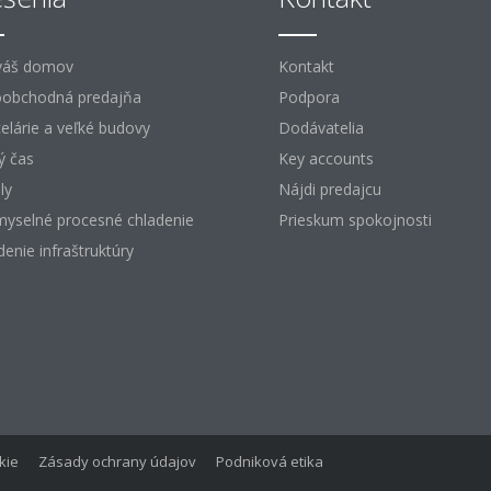
váš domov
Kontakt
obchodná predajňa
Podpora
elárie a veľké budovy
Dodávatelia
ý čas
Key accounts
ly
Nájdi predajcu
myselné procesné chladenie
Prieskum spokojnosti
denie infraštruktúry
kie
Zásady ochrany údajov
Podniková etika