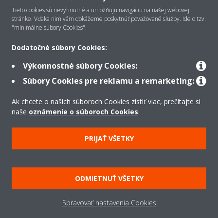
O Daikin
Tieto cookies sú nevyhnutné a umožňujú navigáciu na našej webovej
stránke. Vďaka nim vám dokážeme poskytnúť považované služby. Ide o tzv.
"minimálne súbory Cookies".
Riešenia
Dodatočné súbory Cookies:
Výkonnostné súbory Cookies:
Kontakt
Súbory Cookies pre reklamu a remarketing:
Ak chcete o našich súboroch Cookies zistiť viac, prečítajte si
Produkty
naše
oznámenie o súboroch Cookies
.
PRIJAŤ VŠETKY
Copyright © Daikin
Právne oznámenie
Súbory cookie
Zásady ochrany údajov
ODMIETNUŤ VŠETKY
Podniková etika
Všeobecné obchodné podmienky
Data Act
Spravovať nastavenia Cookies