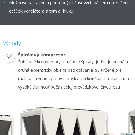
Možnosť nastavenia podrobných časových pásiem na zníženie
otáčok ventilátora a tým aj hluku
Výhody
Špirálový kompresor
Špirálové kompresory majú dve špirály, jedna je pevná a
druhá excentricky obieha bez otáčania. Sú určené pre
malé a stredné výkony a poskytujú konštantnú stabilitu a
vysokú účinnosť počas celej prevádzkovej životnosti