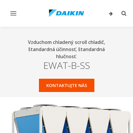
Prepnúť
Prep
navigáciu
vyhľ
Vzduchom chladený scroll chladič,
štandardná účinnosť, štandardná
hlučnosť.
EWAT-B-SS
KONTAKTUJTE NÁS