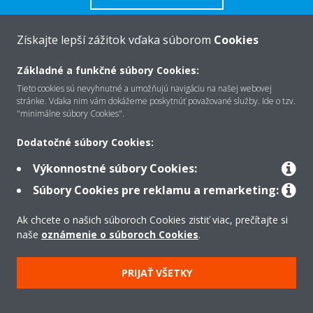
Získajte lepší zážitok vďaka súborom
Cookies
Základné a funkčné súbory Cookies:
O Daikin
Tieto cookies sú nevyhnutné a umožňujú navigáciu na našej webovej
stránke. Vďaka nim vám dokážeme poskytnúť považované služby. Ide o tzv.
"minimálne súbory Cookies".
Riešenia
Dodatočné súbory Cookies:
Výkonnostné súbory Cookies:
Kontakt
Súbory Cookies pre reklamu a remarketing:
Ak chcete o našich súboroch Cookies zistiť viac, prečítajte si
Produkty
naše
oznámenie o súboroch Cookies
.
PRIJAŤ VŠETKY
Copyright © Daikin
Právne oznámenie
Súbory cookie
Zásady ochrany údajov