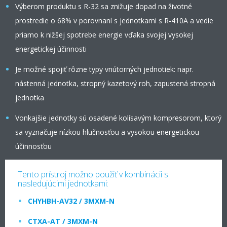
Výberom produktu s R-32 sa znižuje dopad na životné
prostredie o 68% v porovnaní s jednotkami s R-410A a vedie
priamo k nižšej spotrebe energie vďaka svojej vysokej
energetickej účinnosti
Je možné spojiť rôzne typy vnútorných jednotiek: napr.
nástenná jednotka, stropný kazetový roh, zapustená stropná
jednotka
Vonkajšie jednotky sú osadené kolísavým kompresorom, ktorý
sa vyznačuje nízkou hlučnosťou a vysokou energetickou
účinnosťou
Tento prístroj možno použiť v kombinácii s
nasledujúcimi jednotkami:
CHYHBH-AV32 / 3MXM-N
CTXA-AT / 3MXM-N