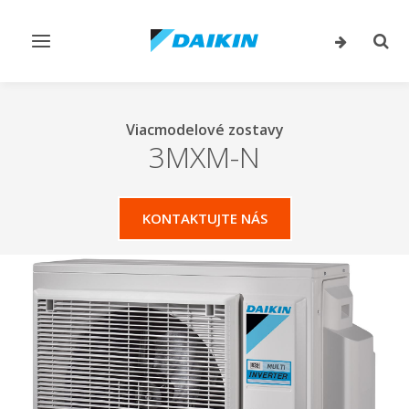
Prepnúť
Prep
navigáciu
vyhľ
Viacmodelové zostavy
3MXM-N
KONTAKTUJTE NÁS