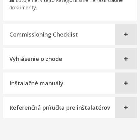
Ľutujeme, v tejto kategórii sme nenašli žiadne
dokumenty.
Commissioning Checklist
Vyhlásenie o zhode
Inštalačné manuály
Referenčná príručka pre inštalatérov