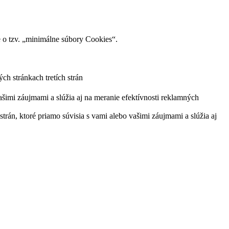
o tzv. „minimálne súbory Cookies“.
ch stránkach tretích strán
ašimi záujmami a slúžia aj na meranie efektívnosti reklamných
trán, ktoré priamo súvisia s vami alebo vašimi záujmami a slúžia aj