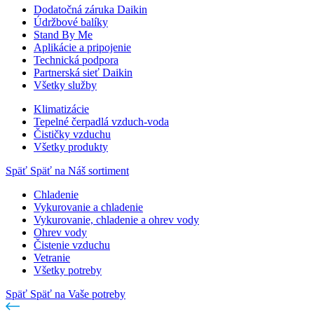
Dodatočná záruka Daikin
Údržbové balíky
Stand By Me
Aplikácie a pripojenie
Technická podpora
Partnerská sieť Daikin
Všetky služby
Klimatizácie
Tepelné čerpadlá vzduch-voda
Čističky vzduchu
Všetky produkty
Späť
Späť na Náš sortiment
Chladenie
Vykurovanie a chladenie
Vykurovanie, chladenie a ohrev vody
Ohrev vody
Čistenie vzduchu
Vetranie
Všetky potreby
Späť
Späť na Vaše potreby