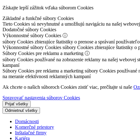
Získajte lepší zážitok vďaka súborom Cookies
Základné a funkčné súbory Cookies
Tieto Cookies sú nevyhnutné a umožňujú navigáciu na našej webove
Dodatočné súbory Cookies
Výkonnostné súbory Cookies
ⓘ
súbory Cookies zbierajúce štatistiky o prenose a správaní používateľ
Výkonnostné súbory Cookies
súbory Cookies zbierajúce štatistiky o 
Súbory Cookies pre reklamu a marketing
ⓘ
súbory Cookies používané na zobrazenie reklamy na našej webovej strá
kampaní
Súbory Cookies pre reklamu a marketing
súbory Cookies používané na 
na meranie efektívnosti reklamných kampaní
Ak chcete o našich súboroch Cookies zistiť viac, prečítajte si naše
Oz
Spravovať nastavenia súborov Cookies
Prijať všetky
Odmietnuť všetky
Domácnosti
Komerčné priestory
Inštalačné firmy
Kariéra