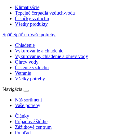
Klimatizácie
Tepelné čerpadlá vzduch-voda
Čističky vzduchu
Všetky produkty
Späť
Späť na Vaše potreby
Chladenie
Vykurovanie a chladenie
Vykurovanie, chladenie a ohrev vody
Ohrev vody
Čistenie vzduchu
Vetranie
Všetky potreby
Navigácia
Náš sortiment
Vaše potreby
Články
Prípadové štúdie
Zážitkové centrum
Prehľad