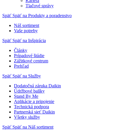
Kariéra
Tlačové správy
Späť
Späť na Produkty a poradenstvo
Náš sortiment
Vaše potreby
Späť
Späť na Inšpirácia
Články
Prípadové štúdie
Zážitkové centrum
Prehľad
Späť
Späť na Služby
Dodatočná záruka Daikin
Údržbové balíky
Stand By Me
Aplikácie a pripojenie
Technická podpora
Partnerská sieť Daikin
Všetky služby
Späť
Späť na Náš sortiment