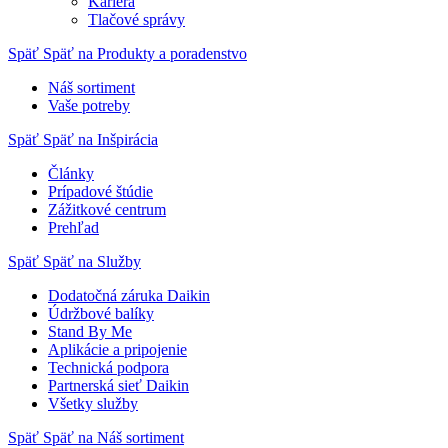
Kariéra
Tlačové správy
Späť
Späť na Produkty a poradenstvo
Náš sortiment
Vaše potreby
Späť
Späť na Inšpirácia
Články
Prípadové štúdie
Zážitkové centrum
Prehľad
Späť
Späť na Služby
Dodatočná záruka Daikin
Údržbové balíky
Stand By Me
Aplikácie a pripojenie
Technická podpora
Partnerská sieť Daikin
Všetky služby
Späť
Späť na Náš sortiment