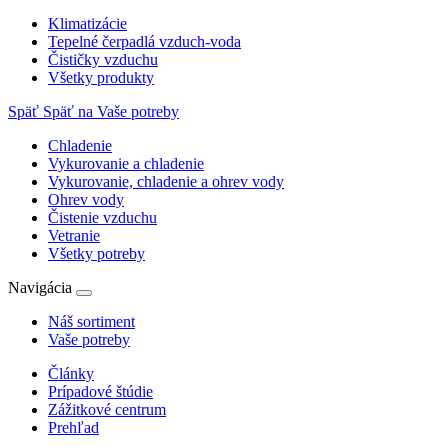
Klimatizácie
Tepelné čerpadlá vzduch-voda
Čističky vzduchu
Všetky produkty
Späť
Späť na Vaše potreby
Chladenie
Vykurovanie a chladenie
Vykurovanie, chladenie a ohrev vody
Ohrev vody
Čistenie vzduchu
Vetranie
Všetky potreby
Navigácia
Náš sortiment
Vaše potreby
Články
Prípadové štúdie
Zážitkové centrum
Prehľad