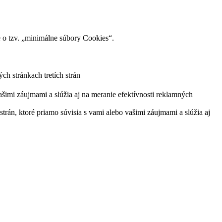
o tzv. „minimálne súbory Cookies“.
ch stránkach tretích strán
ašimi záujmami a slúžia aj na meranie efektívnosti reklamných
trán, ktoré priamo súvisia s vami alebo vašimi záujmami a slúžia aj