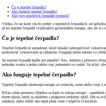
Čo je tepelné čerpadlo?
Ako funguje tepelné čerpadlo?
Aké typy tepelných čerpadiel existujú?
Všetko, čo ste kedy chceli vedieť o tepelných čerpadlách: od spôsob
až po tepelné čerpadlá využívajúce geotermálnu energiu, aby ste si s 
Čo je tepelné čerpadlo?
Tepelné čerpadlo je zariadenie, ktoré dokáže zabezpečovať vykurov
poskytovať vykurovanie aj chladenie. Fungujú dobre takmer vo všet
Sú tepelné čerpadlá lepšie pre planétu? Áno. Jedným z prínosov rôznyc
jednotku vonku a jednu (alebo viac jednotiek) vo vnútri. Sú tiché, vše
Ako funguje tepelné čerpadlo?
Tepelné čerpadlá odoberajú energiu zo vzduchu, zeme alebo vody a m
Počas cyklu premeny chladiva sa teplo zo zdroja energie – napríklad
forme plynu, ktorý sa následne s podporou elektriny stlačí, čím sa
radiátory alebo slúžiť ako teplá pitná voda v kúpeľni či kuchyni.