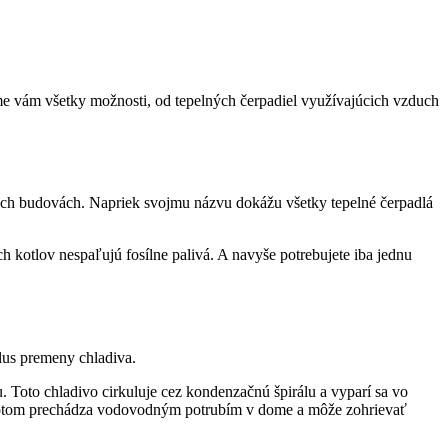
íme vám všetky možnosti, od tepelných čerpadiel využívajúcich vzduch
ých budovách. Napriek svojmu názvu dokážu všetky tepelné čerpadlá
h kotlov nespaľujú fosílne palivá. A navyše potrebujete iba jednu
lus premeny chladiva.
 Toto chladivo cirkuluje cez kondenzačnú špirálu a vyparí sa vo
da potom prechádza vodovodným potrubím v dome a môže zohrievať