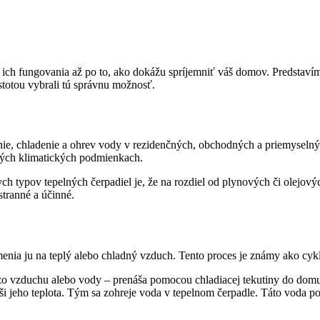
u ich fungovania až po to, ako dokážu spríjemniť váš domov. Predstav
istotou vybrali tú správnu možnosť.
anie, chladenie a ohrev vody v rezidenčných, obchodných a priemyseln
kých klimatických podmienkach.
h typov tepelných čerpadiel je, že na rozdiel od plynových či olejovýc
stranné a účinné.
enia ju na teplý alebo chladný vzduch. Tento proces je známy ako cyk
 zo vzduchu alebo vody – prenáša pomocou chladiacej tekutiny do domu.
 zvýši jeho teplota. Tým sa zohreje voda v tepelnom čerpadle. Táto vo