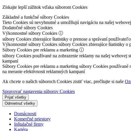
Získajte lepší zážitok vďaka súborom Cookies
Základné a funkčné súbory Cookies
Tieto Cookies sú nevyhnutné a umožňujú navigáciu na našej webove
Dodatočné súbory Cookies
Výkonnostné súbory Cookies
ⓘ
súbory Cookies zbierajúce štatistiky o prenose a správaní používateľ
Výkonnostné súbory Cookies
súbory Cookies zbierajúce štatistiky o 
Súbory Cookies pre reklamu a marketing
ⓘ
súbory Cookies používané na zobrazenie reklamy na našej webovej strá
kampaní
Súbory Cookies pre reklamu a marketing
súbory Cookies používané na 
na meranie efektívnosti reklamných kampaní
Ak chcete o našich súboroch Cookies zistiť viac, prečítajte si naše
Oz
Spravovať nastavenia súborov Cookies
Prijať všetky
Odmietnuť všetky
Domácnosti
Komerčné priestory
Inštalačné firmy
Kariéra