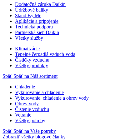
Dodatočná záruka Daikin
Údržbové balíky
Stand By Me
Aplikácie a pripojenie
Technická podpora
Partnerská sieť Daikin
Všetky služby
Klimatizácie
Tepelné čerpadlá vzduch-voda
Čističky vzduchu
Všetky produkty
Späť
Späť na Náš sortiment
Chladenie
Vykurovanie a chladenie
Vykurovanie, chladenie a ohrev vody
Ohrev vody
Čistenie vzduchu
Vetranie
Všetky potreby
Späť
Späť na Vaše potreby
Zobraziť všetky blogové články