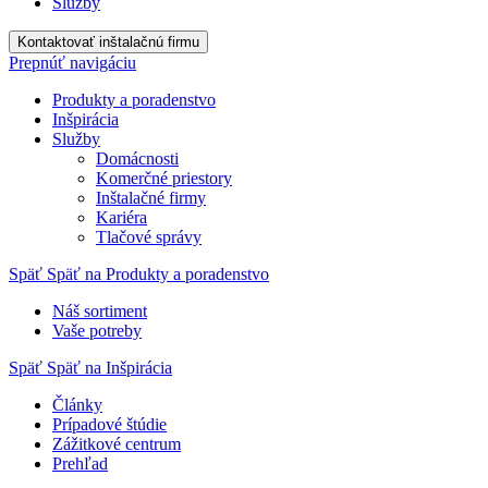
Služby
Kontaktovať inštalačnú firmu
Prepnúť navigáciu
Produkty a poradenstvo
Inšpirácia
Služby
Domácnosti
Komerčné priestory
Inštalačné firmy
Kariéra
Tlačové správy
Späť
Späť na Produkty a poradenstvo
Náš sortiment
Vaše potreby
Späť
Späť na Inšpirácia
Články
Prípadové štúdie
Zážitkové centrum
Prehľad