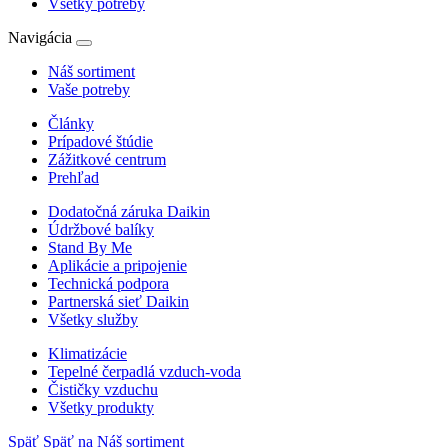
Všetky potreby
Navigácia
Náš sortiment
Vaše potreby
Články
Prípadové štúdie
Zážitkové centrum
Prehľad
Dodatočná záruka Daikin
Údržbové balíky
Stand By Me
Aplikácie a pripojenie
Technická podpora
Partnerská sieť Daikin
Všetky služby
Klimatizácie
Tepelné čerpadlá vzduch-voda
Čističky vzduchu
Všetky produkty
Späť
Späť na Náš sortiment