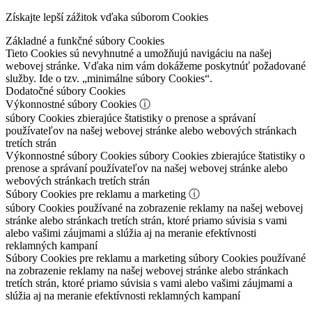
Získajte lepší zážitok vďaka súborom Cookies
Základné a funkčné súbory Cookies
Tieto Cookies sú nevyhnutné a umožňujú navigáciu na našej
webovej stránke. Vďaka nim vám dokážeme poskytnúť požadované
služby. Ide o tzv. „minimálne súbory Cookies“.
Dodatočné súbory Cookies
Výkonnostné súbory Cookies
ⓘ
súbory Cookies zbierajúce štatistiky o prenose a správaní
používateľov na našej webovej stránke alebo webových stránkach
tretích strán
Výkonnostné súbory Cookies
súbory Cookies zbierajúce štatistiky o
prenose a správaní používateľov na našej webovej stránke alebo
webových stránkach tretích strán
Súbory Cookies pre reklamu a marketing
ⓘ
súbory Cookies používané na zobrazenie reklamy na našej webovej
stránke alebo stránkach tretích strán, ktoré priamo súvisia s vami
alebo vašimi záujmami a slúžia aj na meranie efektívnosti
reklamných kampaní
Súbory Cookies pre reklamu a marketing
súbory Cookies používané
na zobrazenie reklamy na našej webovej stránke alebo stránkach
tretích strán, ktoré priamo súvisia s vami alebo vašimi záujmami a
slúžia aj na meranie efektívnosti reklamných kampaní