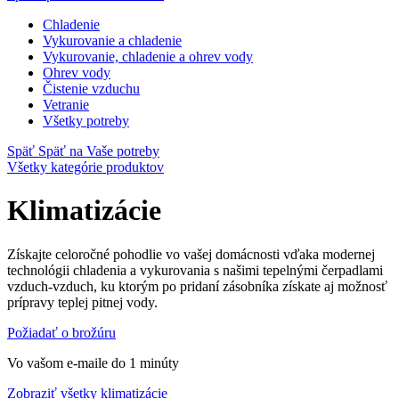
Chladenie
Vykurovanie a chladenie
Vykurovanie, chladenie a ohrev vody
Ohrev vody
Čistenie vzduchu
Vetranie
Všetky potreby
Späť
Späť na Vaše potreby
Všetky kategórie produktov
Klimatizácie
Získajte celoročné pohodlie vo vašej domácnosti vďaka modernej
technológii chladenia a vykurovania s našimi tepelnými čerpadlami
vzduch-vzduch, ku ktorým po pridaní zásobníka získate aj možnosť
prípravy teplej pitnej vody.
Požiadať o brožúru
Vo vašom e-maile do 1 minúty
Zobraziť všetky klimatizácie