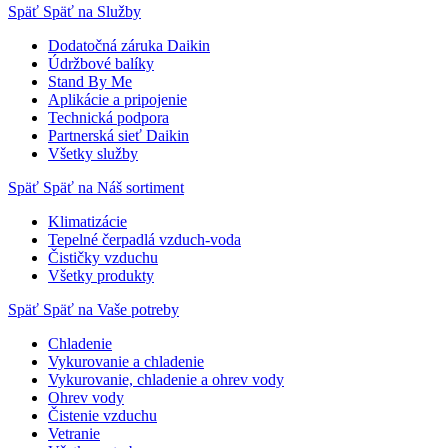
Späť
Späť na Služby
Dodatočná záruka Daikin
Údržbové balíky
Stand By Me
Aplikácie a pripojenie
Technická podpora
Partnerská sieť Daikin
Všetky služby
Späť
Späť na Náš sortiment
Klimatizácie
Tepelné čerpadlá vzduch-voda
Čističky vzduchu
Všetky produkty
Späť
Späť na Vaše potreby
Chladenie
Vykurovanie a chladenie
Vykurovanie, chladenie a ohrev vody
Ohrev vody
Čistenie vzduchu
Vetranie