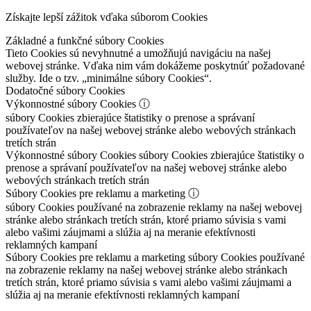
Získajte lepší zážitok vďaka súborom Cookies
Základné a funkčné súbory Cookies
Tieto Cookies sú nevyhnutné a umožňujú navigáciu na našej
webovej stránke. Vďaka nim vám dokážeme poskytnúť požadované
služby. Ide o tzv. „minimálne súbory Cookies“.
Dodatočné súbory Cookies
Výkonnostné súbory Cookies
ⓘ
súbory Cookies zbierajúce štatistiky o prenose a správaní
používateľov na našej webovej stránke alebo webových stránkach
tretích strán
Výkonnostné súbory Cookies
súbory Cookies zbierajúce štatistiky o
prenose a správaní používateľov na našej webovej stránke alebo
webových stránkach tretích strán
Súbory Cookies pre reklamu a marketing
ⓘ
súbory Cookies používané na zobrazenie reklamy na našej webovej
stránke alebo stránkach tretích strán, ktoré priamo súvisia s vami
alebo vašimi záujmami a slúžia aj na meranie efektívnosti
reklamných kampaní
Súbory Cookies pre reklamu a marketing
súbory Cookies používané
na zobrazenie reklamy na našej webovej stránke alebo stránkach
tretích strán, ktoré priamo súvisia s vami alebo vašimi záujmami a
slúžia aj na meranie efektívnosti reklamných kampaní