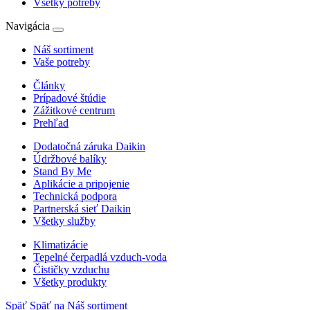
Všetky potreby
Navigácia
Náš sortiment
Vaše potreby
Články
Prípadové štúdie
Zážitkové centrum
Prehľad
Dodatočná záruka Daikin
Údržbové balíky
Stand By Me
Aplikácie a pripojenie
Technická podpora
Partnerská sieť Daikin
Všetky služby
Klimatizácie
Tepelné čerpadlá vzduch-voda
Čističky vzduchu
Všetky produkty
Späť
Späť na Náš sortiment