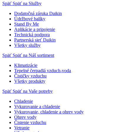
Späť
Späť na Služby
Dodatočná záruka Daikin
Údržbové balíky
Stand By Me
Aplikácie a pripojenie
Technická podpora
Partnerská sieť Daikin
Všetky služby
Späť
Späť na Náš sortiment
Klimatizácie
Tepelné čerpadlá vzduch-voda
Čističky vzduchu
Všetky produkty
Späť
Späť na Vaše potreby
Chladenie
Vykurovanie a chladenie
Vykurovanie, chladenie a ohrev vody
Ohrev vody
Čistenie vzduchu
Vetranie