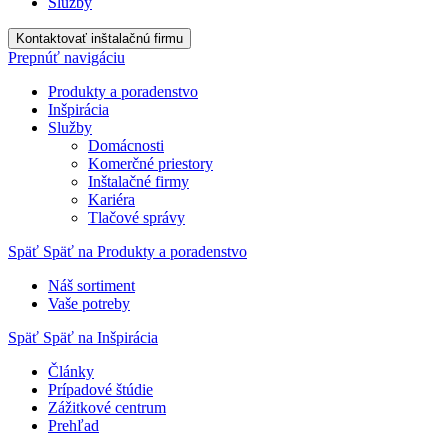
Služby
Kontaktovať inštalačnú firmu
Prepnúť navigáciu
Produkty a poradenstvo
Inšpirácia
Služby
Domácnosti
Komerčné priestory
Inštalačné firmy
Kariéra
Tlačové správy
Späť
Späť na Produkty a poradenstvo
Náš sortiment
Vaše potreby
Späť
Späť na Inšpirácia
Články
Prípadové štúdie
Zážitkové centrum
Prehľad