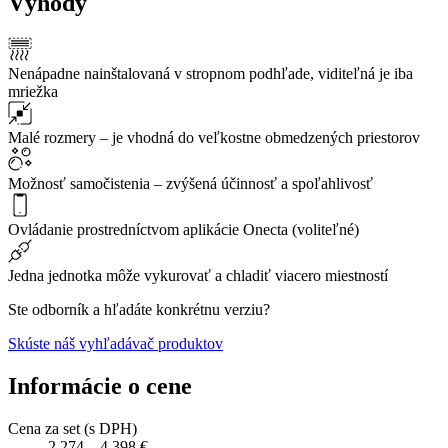
Výhody
Nenápadne nainštalovaná v stropnom podhľade, viditeľná je iba
mriežka
Malé rozmery – je vhodná do veľkostne obmedzených priestorov
Možnosť samočistenia – zvýšená účinnosť a spoľahlivosť
Ovládanie prostredníctvom aplikácie Onecta (voliteľné)
Jedna jednotka môže vykurovať a chladiť viacero miestností
Ste odborník a hľadáte konkrétnu verziu?
Skúste náš vyhľadávač produktov
Informácie o cene
Cena za set (s DPH)
2.274 – 4.398 €