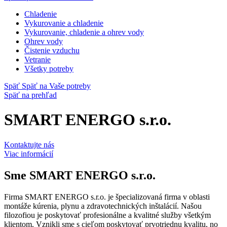
Chladenie
Vykurovanie a chladenie
Vykurovanie, chladenie a ohrev vody
Ohrev vody
Čistenie vzduchu
Vetranie
Všetky potreby
Späť
Späť na Vaše potreby
Späť na prehľad
SMART ENERGO s.r.o.
Kontaktujte nás
Viac informácií
Sme
SMART ENERGO s.r.o.
Firma SMART ENERGO s.r.o. je špecializovaná firma v oblasti
montáže kúrenia, plynu a zdravotechnických inštalácií. Našou
filozofiou je poskytovať profesionálne a kvalitné služby všetkým
klientom. Vznikli sme s cieľom poskytovať prvotriednu kvalitu, no