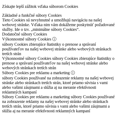
Získajte lepší zážitok vďaka súborom Cookies
Základné a funkčné súbory Cookies
Tieto Cookies sú nevyhnutné a umožňujú navigáciu na našej
webovej stránke. Vďaka nim vám dokážeme poskytnúť požadované
služby. Ide o tzv. „minimálne súbory Cookies“.
Dodatočné súbory Cookies
Výkonnostné súbory Cookies
ⓘ
súbory Cookies zbierajúce štatistiky o prenose a správaní
používateľov na našej webovej stránke alebo webových stránkach
tretích strán
Výkonnostné súbory Cookies
súbory Cookies zbierajúce štatistiky o
prenose a správaní používateľov na našej webovej stránke alebo
webových stránkach tretích strán
Súbory Cookies pre reklamu a marketing
ⓘ
súbory Cookies používané na zobrazenie reklamy na našej webovej
stránke alebo stránkach tretích strán, ktoré priamo súvisia s vami
alebo vašimi záujmami a slúžia aj na meranie efektívnosti
reklamných kampaní
Súbory Cookies pre reklamu a marketing
súbory Cookies používané
na zobrazenie reklamy na našej webovej stránke alebo stránkach
tretích strán, ktoré priamo súvisia s vami alebo vašimi záujmami a
slúžia aj na meranie efektívnosti reklamných kampaní