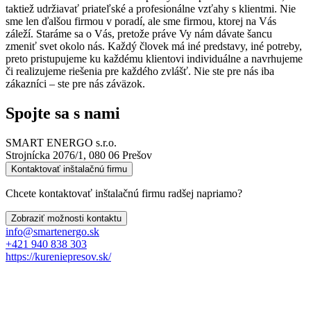
taktiež udržiavať priateľské a profesionálne vzťahy s klientmi. Nie
sme len ďalšou firmou v poradí, ale sme firmou, ktorej na Vás
záleží. Staráme sa o Vás, pretože práve Vy nám dávate šancu
zmeniť svet okolo nás. Každý človek má iné predstavy, iné potreby,
preto pristupujeme ku každému klientovi individuálne a navrhujeme
či realizujeme riešenia pre každého zvlášť. Nie ste pre nás iba
zákazníci – ste pre nás záväzok.
Spojte sa s nami
SMART ENERGO s.r.o.
Strojnícka 2076/1, 080 06 Prešov
Kontaktovať inštalačnú firmu
Chcete kontaktovať inštalačnú firmu radšej napriamo?
Zobraziť možnosti kontaktu
info@smartenergo.sk
+421 940 838 303
https://kureniepresov.sk/