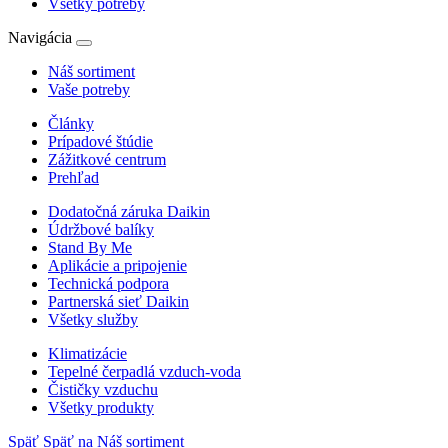
Všetky potreby
Navigácia
Náš sortiment
Vaše potreby
Články
Prípadové štúdie
Zážitkové centrum
Prehľad
Dodatočná záruka Daikin
Údržbové balíky
Stand By Me
Aplikácie a pripojenie
Technická podpora
Partnerská sieť Daikin
Všetky služby
Klimatizácie
Tepelné čerpadlá vzduch-voda
Čističky vzduchu
Všetky produkty
Späť
Späť na Náš sortiment