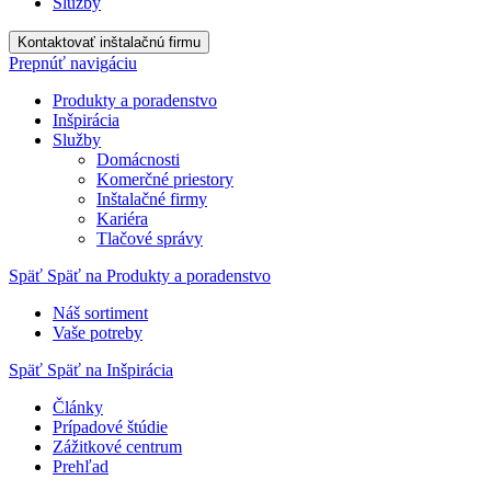
Služby
Kontaktovať inštalačnú firmu
Prepnúť navigáciu
Produkty a poradenstvo
Inšpirácia
Služby
Domácnosti
Komerčné priestory
Inštalačné firmy
Kariéra
Tlačové správy
Späť
Späť na Produkty a poradenstvo
Náš sortiment
Vaše potreby
Späť
Späť na Inšpirácia
Články
Prípadové štúdie
Zážitkové centrum
Prehľad