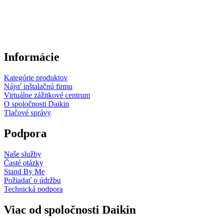
Informácie
Kategórie produktov
Nájsť inštalačnú firmu
Virtuálne zážitkové centrum
O spoločnosti Daikin
Tlačové správy
Podpora
Naše služby
Časté otázky
Stand By Me
Požiadať o údržbu
Technická podpora
Viac od spoločnosti Daikin