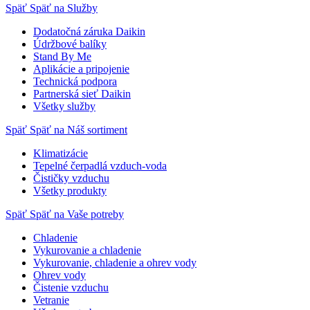
Späť
Späť na Služby
Dodatočná záruka Daikin
Údržbové balíky
Stand By Me
Aplikácie a pripojenie
Technická podpora
Partnerská sieť Daikin
Všetky služby
Späť
Späť na Náš sortiment
Klimatizácie
Tepelné čerpadlá vzduch-voda
Čističky vzduchu
Všetky produkty
Späť
Späť na Vaše potreby
Chladenie
Vykurovanie a chladenie
Vykurovanie, chladenie a ohrev vody
Ohrev vody
Čistenie vzduchu
Vetranie