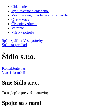
Chladenie
Vykurovanie a chladenie
Vykurovanie, chladenie a ohrev vody
Ohrev vody
Čistenie vzduchu
Vetranie
Všetky potreby
Späť
Späť na Vaše potreby
Späť na prehľad
Šidlo s.r.o.
Kontaktujte nás
Viac informácií
Sme
Šidlo s.r.o.
To najlepšie pre vaše potraviny
Spojte sa s nami