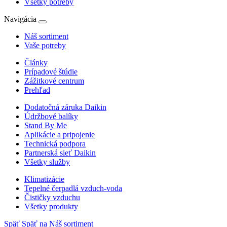
Všetky potreby
Navigácia
Náš sortiment
Vaše potreby
Články
Prípadové štúdie
Zážitkové centrum
Prehľad
Dodatočná záruka Daikin
Údržbové balíky
Stand By Me
Aplikácie a pripojenie
Technická podpora
Partnerská sieť Daikin
Všetky služby
Klimatizácie
Tepelné čerpadlá vzduch-voda
Čističky vzduchu
Všetky produkty
Späť
Späť na Náš sortiment