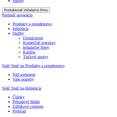
Služby
Kontaktovať inštalačnú firmu
Prepnúť navigáciu
Produkty a poradenstvo
Inšpirácia
Služby
Domácnosti
Komerčné priestory
Inštalačné firmy
Kariéra
Tlačové správy
Späť
Späť na Produkty a poradenstvo
Náš sortiment
Vaše potreby
Späť
Späť na Inšpirácia
Články
Prípadové štúdie
Zážitkové centrum
Prehľad