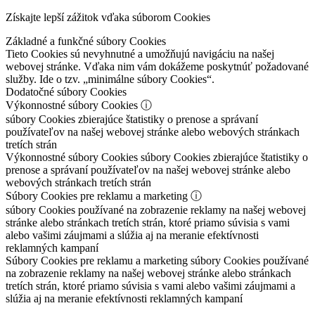
Získajte lepší zážitok vďaka súborom Cookies
Základné a funkčné súbory Cookies
Tieto Cookies sú nevyhnutné a umožňujú navigáciu na našej
webovej stránke. Vďaka nim vám dokážeme poskytnúť požadované
služby. Ide o tzv. „minimálne súbory Cookies“.
Dodatočné súbory Cookies
Výkonnostné súbory Cookies
ⓘ
súbory Cookies zbierajúce štatistiky o prenose a správaní
používateľov na našej webovej stránke alebo webových stránkach
tretích strán
Výkonnostné súbory Cookies
súbory Cookies zbierajúce štatistiky o
prenose a správaní používateľov na našej webovej stránke alebo
webových stránkach tretích strán
Súbory Cookies pre reklamu a marketing
ⓘ
súbory Cookies používané na zobrazenie reklamy na našej webovej
stránke alebo stránkach tretích strán, ktoré priamo súvisia s vami
alebo vašimi záujmami a slúžia aj na meranie efektívnosti
reklamných kampaní
Súbory Cookies pre reklamu a marketing
súbory Cookies používané
na zobrazenie reklamy na našej webovej stránke alebo stránkach
tretích strán, ktoré priamo súvisia s vami alebo vašimi záujmami a
slúžia aj na meranie efektívnosti reklamných kampaní