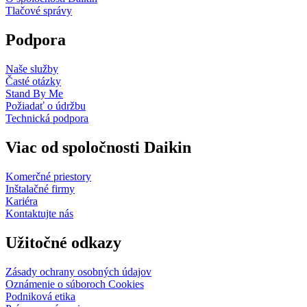
Tlačové správy
Podpora
Naše služby
Časté otázky
Stand By Me
Požiadať o údržbu
Technická podpora
Viac od spoločnosti Daikin
Komerčné priestory
Inštalačné firmy
Kariéra
Kontaktujte nás
Užitočné odkazy
Zásady ochrany osobných údajov
Oznámenie o súboroch Cookies
Podniková etika