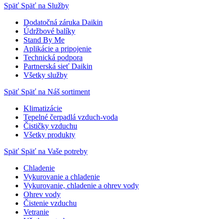
Späť
Späť na Služby
Dodatočná záruka Daikin
Údržbové balíky
Stand By Me
Aplikácie a pripojenie
Technická podpora
Partnerská sieť Daikin
Všetky služby
Späť
Späť na Náš sortiment
Klimatizácie
Tepelné čerpadlá vzduch-voda
Čističky vzduchu
Všetky produkty
Späť
Späť na Vaše potreby
Chladenie
Vykurovanie a chladenie
Vykurovanie, chladenie a ohrev vody
Ohrev vody
Čistenie vzduchu
Vetranie