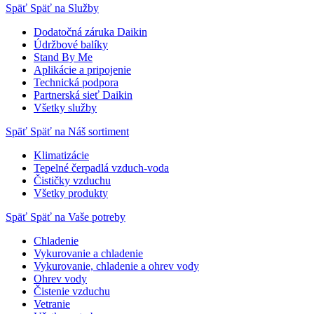
Späť
Späť na Služby
Dodatočná záruka Daikin
Údržbové balíky
Stand By Me
Aplikácie a pripojenie
Technická podpora
Partnerská sieť Daikin
Všetky služby
Späť
Späť na Náš sortiment
Klimatizácie
Tepelné čerpadlá vzduch-voda
Čističky vzduchu
Všetky produkty
Späť
Späť na Vaše potreby
Chladenie
Vykurovanie a chladenie
Vykurovanie, chladenie a ohrev vody
Ohrev vody
Čistenie vzduchu
Vetranie