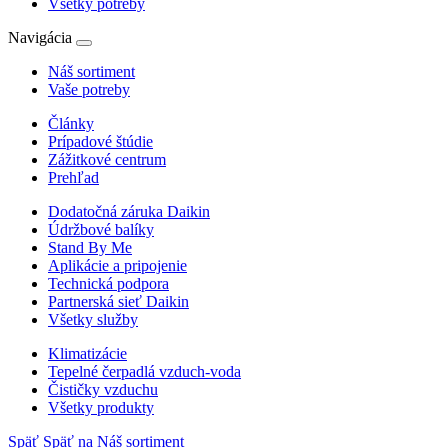
Všetky potreby
Navigácia
Náš sortiment
Vaše potreby
Články
Prípadové štúdie
Zážitkové centrum
Prehľad
Dodatočná záruka Daikin
Údržbové balíky
Stand By Me
Aplikácie a pripojenie
Technická podpora
Partnerská sieť Daikin
Všetky služby
Klimatizácie
Tepelné čerpadlá vzduch-voda
Čističky vzduchu
Všetky produkty
Späť
Späť na Náš sortiment