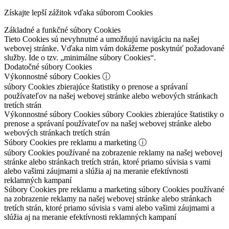
Získajte lepší zážitok vďaka súborom Cookies
Základné a funkčné súbory Cookies
Tieto Cookies sú nevyhnutné a umožňujú navigáciu na našej
webovej stránke. Vďaka nim vám dokážeme poskytnúť požadované
služby. Ide o tzv. „minimálne súbory Cookies“.
Dodatočné súbory Cookies
Výkonnostné súbory Cookies
ⓘ
súbory Cookies zbierajúce štatistiky o prenose a správaní
používateľov na našej webovej stránke alebo webových stránkach
tretích strán
Výkonnostné súbory Cookies
súbory Cookies zbierajúce štatistiky o
prenose a správaní používateľov na našej webovej stránke alebo
webových stránkach tretích strán
Súbory Cookies pre reklamu a marketing
ⓘ
súbory Cookies používané na zobrazenie reklamy na našej webovej
stránke alebo stránkach tretích strán, ktoré priamo súvisia s vami
alebo vašimi záujmami a slúžia aj na meranie efektívnosti
reklamných kampaní
Súbory Cookies pre reklamu a marketing
súbory Cookies používané
na zobrazenie reklamy na našej webovej stránke alebo stránkach
tretích strán, ktoré priamo súvisia s vami alebo vašimi záujmami a
slúžia aj na meranie efektívnosti reklamných kampaní