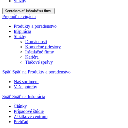
Služby
Kontaktovať inštalačnú firmu
Prepnúť navigáciu
Produkty a poradenstvo
Inšpirácia
Služby
Domácnosti
Komerčné priestory
Inštalačné firmy
Kariéra
Tlačové správy
Späť
Späť na Produkty a poradenstvo
Náš sortiment
Vaše potreby
Späť
Späť na Inšpirácia
Články
Prípadové štúdie
Zážitkové centrum
Prehľad