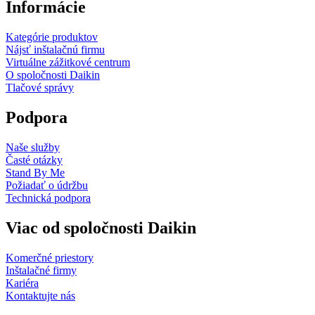
Informácie
Kategórie produktov
Nájsť inštalačnú firmu
Virtuálne zážitkové centrum
O spoločnosti Daikin
Tlačové správy
Podpora
Naše služby
Časté otázky
Stand By Me
Požiadať o údržbu
Technická podpora
Viac od spoločnosti Daikin
Komerčné priestory
Inštalačné firmy
Kariéra
Kontaktujte nás