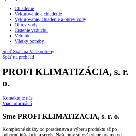
Chladenie
Vykurovanie a chladenie
Vykurovanie, chladenie a ohrev vody
Ohrev vody
Čistenie vzduchu
Vetranie
Všetky potreby
Späť
Späť na Vaše potreby
Späť na prehľad
PROFI KLIMATIZÁCIA, s. r.
o.
Kontaktujte nás
Viac informácií
Sme
PROFI KLIMATIZÁCIA, s. r. o.
Komplexné služby od poradenstva a výberu produktu až po
odbornú inštaláciu a servis. Naše tímy sú vyškolené priamo od