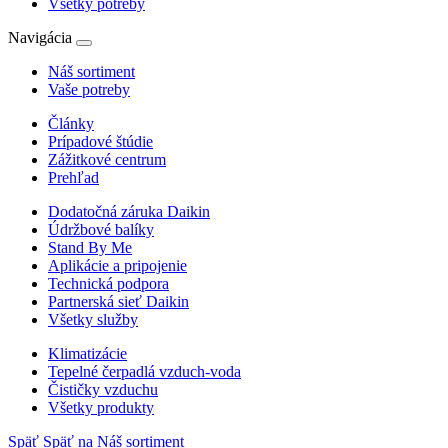
Všetky potreby
Navigácia
Náš sortiment
Vaše potreby
Články
Prípadové štúdie
Zážitkové centrum
Prehľad
Dodatočná záruka Daikin
Údržbové balíky
Stand By Me
Aplikácie a pripojenie
Technická podpora
Partnerská sieť Daikin
Všetky služby
Klimatizácie
Tepelné čerpadlá vzduch-voda
Čističky vzduchu
Všetky produkty
Späť
Späť na Náš sortiment