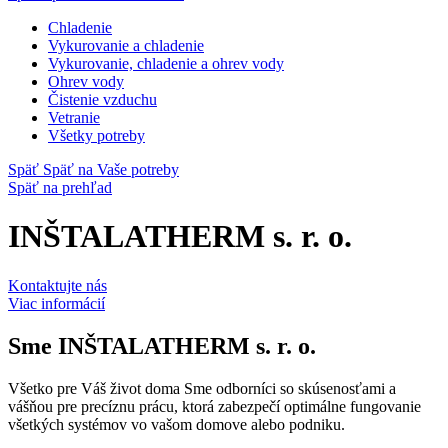
Chladenie
Vykurovanie a chladenie
Vykurovanie, chladenie a ohrev vody
Ohrev vody
Čistenie vzduchu
Vetranie
Všetky potreby
Späť
Späť na Vaše potreby
Späť na prehľad
INŠTALATHERM s. r. o.
Kontaktujte nás
Viac informácií
Sme
INŠTALATHERM s. r. o.
Všetko pre Váš život doma Sme odborníci so skúsenosťami a
vášňou pre precíznu prácu, ktorá zabezpečí optimálne fungovanie
všetkých systémov vo vašom domove alebo podniku.