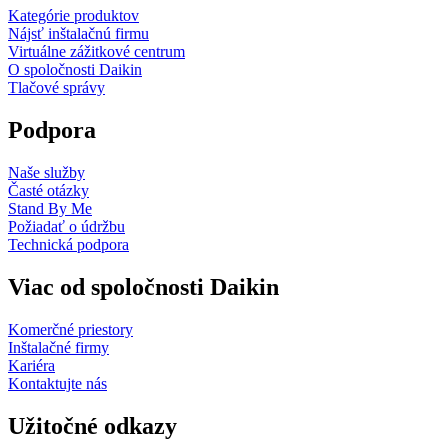
Kategórie produktov
Nájsť inštalačnú firmu
Virtuálne zážitkové centrum
O spoločnosti Daikin
Tlačové správy
Podpora
Naše služby
Časté otázky
Stand By Me
Požiadať o údržbu
Technická podpora
Viac od spoločnosti Daikin
Komerčné priestory
Inštalačné firmy
Kariéra
Kontaktujte nás
Užitočné odkazy