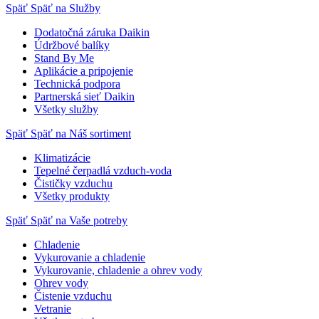
Späť
Späť na Služby
Dodatočná záruka Daikin
Údržbové balíky
Stand By Me
Aplikácie a pripojenie
Technická podpora
Partnerská sieť Daikin
Všetky služby
Späť
Späť na Náš sortiment
Klimatizácie
Tepelné čerpadlá vzduch-voda
Čističky vzduchu
Všetky produkty
Späť
Späť na Vaše potreby
Chladenie
Vykurovanie a chladenie
Vykurovanie, chladenie a ohrev vody
Ohrev vody
Čistenie vzduchu
Vetranie