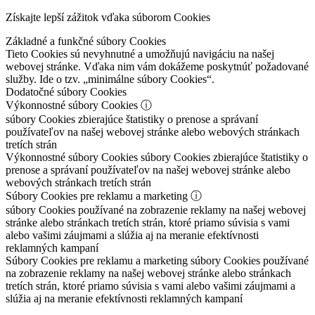
Získajte lepší zážitok vďaka súborom Cookies
Základné a funkčné súbory Cookies
Tieto Cookies sú nevyhnutné a umožňujú navigáciu na našej
webovej stránke. Vďaka nim vám dokážeme poskytnúť požadované
služby. Ide o tzv. „minimálne súbory Cookies“.
Dodatočné súbory Cookies
Výkonnostné súbory Cookies
ⓘ
súbory Cookies zbierajúce štatistiky o prenose a správaní
používateľov na našej webovej stránke alebo webových stránkach
tretích strán
Výkonnostné súbory Cookies
súbory Cookies zbierajúce štatistiky o
prenose a správaní používateľov na našej webovej stránke alebo
webových stránkach tretích strán
Súbory Cookies pre reklamu a marketing
ⓘ
súbory Cookies používané na zobrazenie reklamy na našej webovej
stránke alebo stránkach tretích strán, ktoré priamo súvisia s vami
alebo vašimi záujmami a slúžia aj na meranie efektívnosti
reklamných kampaní
Súbory Cookies pre reklamu a marketing
súbory Cookies používané
na zobrazenie reklamy na našej webovej stránke alebo stránkach
tretích strán, ktoré priamo súvisia s vami alebo vašimi záujmami a
slúžia aj na meranie efektívnosti reklamných kampaní