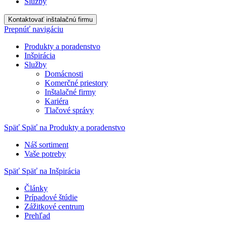
Služby
Kontaktovať inštalačnú firmu
Prepnúť navigáciu
Produkty a poradenstvo
Inšpirácia
Služby
Domácnosti
Komerčné priestory
Inštalačné firmy
Kariéra
Tlačové správy
Späť
Späť na Produkty a poradenstvo
Náš sortiment
Vaše potreby
Späť
Späť na Inšpirácia
Články
Prípadové štúdie
Zážitkové centrum
Prehľad