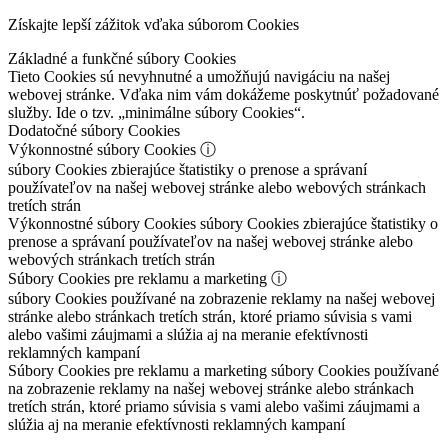
Získajte lepší zážitok vďaka súborom Cookies
Základné a funkčné súbory Cookies
Tieto Cookies sú nevyhnutné a umožňujú navigáciu na našej
webovej stránke. Vďaka nim vám dokážeme poskytnúť požadované
služby. Ide o tzv. „minimálne súbory Cookies“.
Dodatočné súbory Cookies
Výkonnostné súbory Cookies
ⓘ
súbory Cookies zbierajúce štatistiky o prenose a správaní
používateľov na našej webovej stránke alebo webových stránkach
tretích strán
Výkonnostné súbory Cookies
súbory Cookies zbierajúce štatistiky o
prenose a správaní používateľov na našej webovej stránke alebo
webových stránkach tretích strán
Súbory Cookies pre reklamu a marketing
ⓘ
súbory Cookies používané na zobrazenie reklamy na našej webovej
stránke alebo stránkach tretích strán, ktoré priamo súvisia s vami
alebo vašimi záujmami a slúžia aj na meranie efektívnosti
reklamných kampaní
Súbory Cookies pre reklamu a marketing
súbory Cookies používané
na zobrazenie reklamy na našej webovej stránke alebo stránkach
tretích strán, ktoré priamo súvisia s vami alebo vašimi záujmami a
slúžia aj na meranie efektívnosti reklamných kampaní