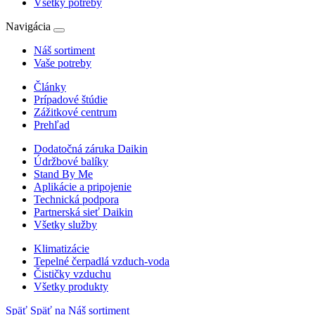
Všetky potreby
Navigácia
Náš sortiment
Vaše potreby
Články
Prípadové štúdie
Zážitkové centrum
Prehľad
Dodatočná záruka Daikin
Údržbové balíky
Stand By Me
Aplikácie a pripojenie
Technická podpora
Partnerská sieť Daikin
Všetky služby
Klimatizácie
Tepelné čerpadlá vzduch-voda
Čističky vzduchu
Všetky produkty
Späť
Späť na Náš sortiment