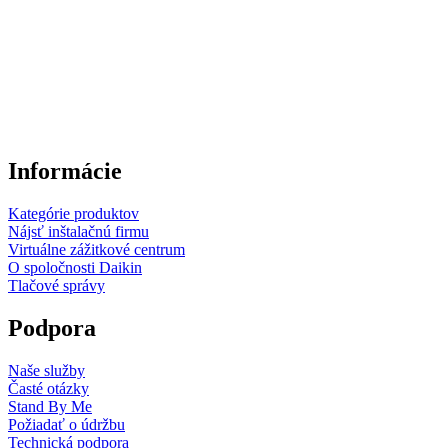
Informácie
Kategórie produktov
Nájsť inštalačnú firmu
Virtuálne zážitkové centrum
O spoločnosti Daikin
Tlačové správy
Podpora
Naše služby
Časté otázky
Stand By Me
Požiadať o údržbu
Technická podpora