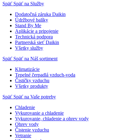
Späť
Späť na Služby
Dodatočná záruka Daikin
Údržbové balíky
Stand By Me
Aplikácie a pripojenie
Technická podpora
Partnerská sieť Daikin
Všetky služby
Späť
Späť na Náš sortiment
Klimatizácie
Tepelné čerpadlá vzduch-voda
Čističky vzduchu
Všetky produkty
Späť
Späť na Vaše potreby
Chladenie
Vykurovanie a chladenie
Vykurovanie, chladenie a ohrev vody
Ohrev vody
Čistenie vzduchu
Vetranie