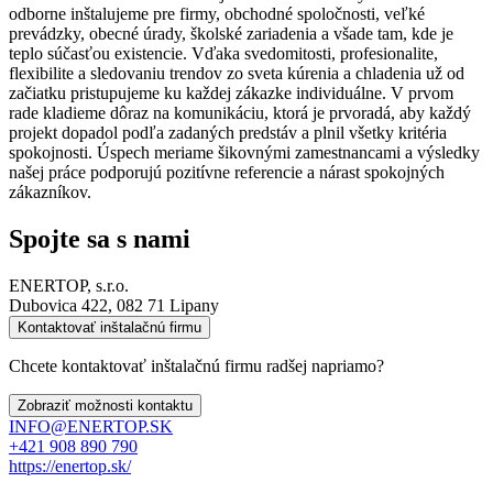
odborne inštalujeme pre firmy, obchodné spoločnosti, veľké
prevádzky, obecné úrady, školské zariadenia a všade tam, kde je
teplo súčasťou existencie. Vďaka svedomitosti, profesionalite,
flexibilite a sledovaniu trendov zo sveta kúrenia a chladenia už od
začiatku pristupujeme ku každej zákazke individuálne. V prvom
rade kladieme dôraz na komunikáciu, ktorá je prvoradá, aby každý
projekt dopadol podľa zadaných predstáv a plnil všetky kritéria
spokojnosti. Úspech meriame šikovnými zamestnancami a výsledky
našej práce podporujú pozitívne referencie a nárast spokojných
zákazníkov.
Spojte sa s nami
ENERTOP, s.r.o.
Dubovica 422, 082 71 Lipany
Kontaktovať inštalačnú firmu
Chcete kontaktovať inštalačnú firmu radšej napriamo?
Zobraziť možnosti kontaktu
INFO@ENERTOP.SK
+421 908 890 790
https://enertop.sk/