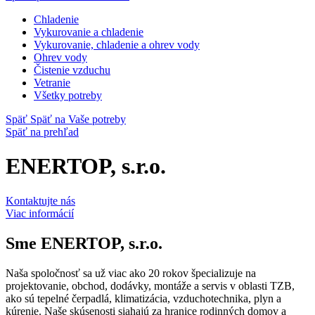
Chladenie
Vykurovanie a chladenie
Vykurovanie, chladenie a ohrev vody
Ohrev vody
Čistenie vzduchu
Vetranie
Všetky potreby
Späť
Späť na Vaše potreby
Späť na prehľad
ENERTOP, s.r.o.
Kontaktujte nás
Viac informácií
Sme
ENERTOP, s.r.o.
Naša spoločnosť sa už viac ako 20 rokov špecializuje na
projektovanie, obchod, dodávky, montáže a servis v oblasti TZB,
ako sú tepelné čerpadlá, klimatizácia, vzduchotechnika, plyn a
kúrenie. Naše skúsenosti siahajú za hranice rodinných domov a