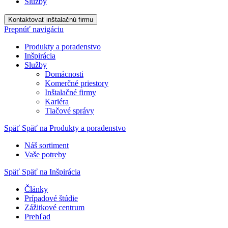
Služby
Kontaktovať inštalačnú firmu
Prepnúť navigáciu
Produkty a poradenstvo
Inšpirácia
Služby
Domácnosti
Komerčné priestory
Inštalačné firmy
Kariéra
Tlačové správy
Späť
Späť na Produkty a poradenstvo
Náš sortiment
Vaše potreby
Späť
Späť na Inšpirácia
Články
Prípadové štúdie
Zážitkové centrum
Prehľad