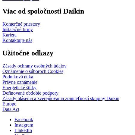
Viac od spoločnosti Daikin
Komerčné priestory
Inštalačné firmy
Kariéra
Kontaktujte nás
Užitočné odkazy
Zásady ochrany osobných údajov
Oznámenie o súboroch Cookies
Podniková etika
Právne oznámenie
Energetické štítky
Definované obdobie podpory
Zásady hlásenia a zverejňovania zraniteľností skupiny Daikin
Europe
Data Act
Facebook
Instagram
LinkedIn