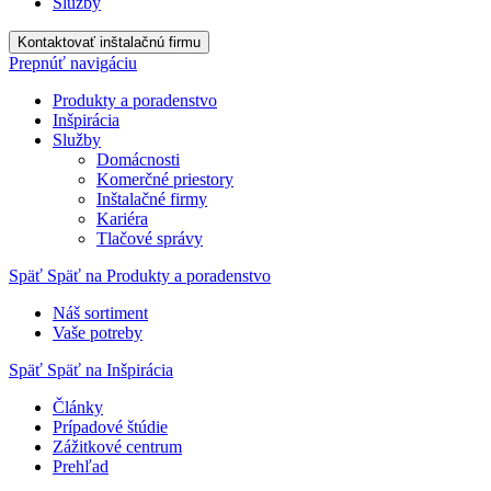
Služby
Kontaktovať inštalačnú firmu
Prepnúť navigáciu
Produkty a poradenstvo
Inšpirácia
Služby
Domácnosti
Komerčné priestory
Inštalačné firmy
Kariéra
Tlačové správy
Späť
Späť na Produkty a poradenstvo
Náš sortiment
Vaše potreby
Späť
Späť na Inšpirácia
Články
Prípadové štúdie
Zážitkové centrum
Prehľad