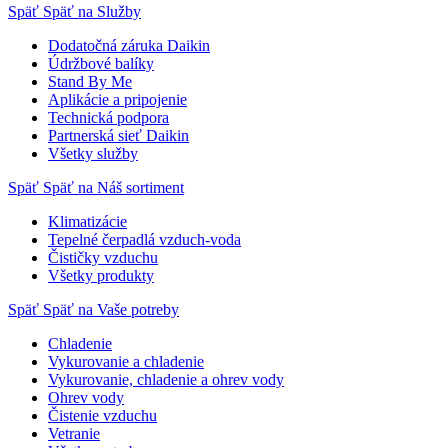
Späť
Späť na Služby
Dodatočná záruka Daikin
Údržbové balíky
Stand By Me
Aplikácie a pripojenie
Technická podpora
Partnerská sieť Daikin
Všetky služby
Späť
Späť na Náš sortiment
Klimatizácie
Tepelné čerpadlá vzduch-voda
Čističky vzduchu
Všetky produkty
Späť
Späť na Vaše potreby
Chladenie
Vykurovanie a chladenie
Vykurovanie, chladenie a ohrev vody
Ohrev vody
Čistenie vzduchu
Vetranie