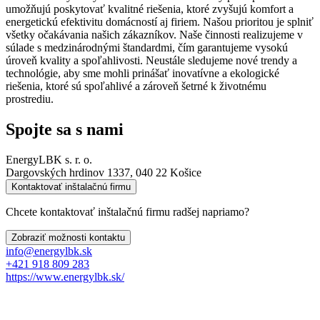
umožňujú poskytovať kvalitné riešenia, ktoré zvyšujú komfort a
energetickú efektivitu domácností aj firiem. Našou prioritou je splniť
všetky očakávania našich zákazníkov. Naše činnosti realizujeme v
súlade s medzinárodnými štandardmi, čím garantujeme vysokú
úroveň kvality a spoľahlivosti. Neustále sledujeme nové trendy a
technológie, aby sme mohli prinášať inovatívne a ekologické
riešenia, ktoré sú spoľahlivé a zároveň šetrné k životnému
prostrediu.
Spojte sa s nami
EnergyLBK s. r. o.
Dargovských hrdinov 1337, 040 22 Košice
Kontaktovať inštalačnú firmu
Chcete kontaktovať inštalačnú firmu radšej napriamo?
Zobraziť možnosti kontaktu
info@energylbk.sk
+421 918 809 283
https://www.energylbk.sk/