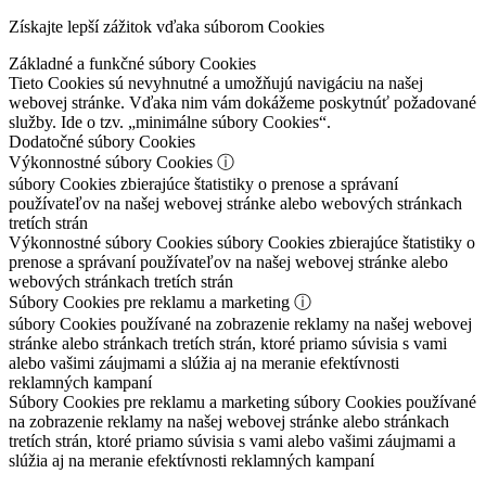
Získajte lepší zážitok vďaka súborom Cookies
Základné a funkčné súbory Cookies
Tieto Cookies sú nevyhnutné a umožňujú navigáciu na našej
webovej stránke. Vďaka nim vám dokážeme poskytnúť požadované
služby. Ide o tzv. „minimálne súbory Cookies“.
Dodatočné súbory Cookies
Výkonnostné súbory Cookies
ⓘ
súbory Cookies zbierajúce štatistiky o prenose a správaní
používateľov na našej webovej stránke alebo webových stránkach
tretích strán
Výkonnostné súbory Cookies
súbory Cookies zbierajúce štatistiky o
prenose a správaní používateľov na našej webovej stránke alebo
webových stránkach tretích strán
Súbory Cookies pre reklamu a marketing
ⓘ
súbory Cookies používané na zobrazenie reklamy na našej webovej
stránke alebo stránkach tretích strán, ktoré priamo súvisia s vami
alebo vašimi záujmami a slúžia aj na meranie efektívnosti
reklamných kampaní
Súbory Cookies pre reklamu a marketing
súbory Cookies používané
na zobrazenie reklamy na našej webovej stránke alebo stránkach
tretích strán, ktoré priamo súvisia s vami alebo vašimi záujmami a
slúžia aj na meranie efektívnosti reklamných kampaní