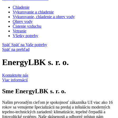
Chladenie
Vykurovanie a chladenie
Vykurovanie, chladenie a ohrev vody
Ohrev vody
Čistenie vzduchu
Vetranie
Všetky potreby
Späť
Späť na Vaše potreby
Späť na prehľad
EnergyLBK s. r. o.
Kontaktujte nás
Viac informácií
Sme
EnergyLBK s. r. o.
Našim prvoradým cieľom je spokojnosť zákazníka Už viac ako 16
rokov sa venujeme špecializácii na predaj a inštaláciu moderných
tepelno-technických zariadení: klimatizácie, tepelné čerpadlá a
fotovoltické systémy. Naše skúsenosti a odborný prístup nám