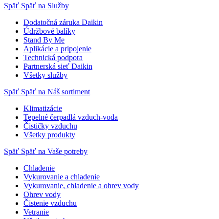
Späť
Späť na Služby
Dodatočná záruka Daikin
Údržbové balíky
Stand By Me
Aplikácie a pripojenie
Technická podpora
Partnerská sieť Daikin
Všetky služby
Späť
Späť na Náš sortiment
Klimatizácie
Tepelné čerpadlá vzduch-voda
Čističky vzduchu
Všetky produkty
Späť
Späť na Vaše potreby
Chladenie
Vykurovanie a chladenie
Vykurovanie, chladenie a ohrev vody
Ohrev vody
Čistenie vzduchu
Vetranie