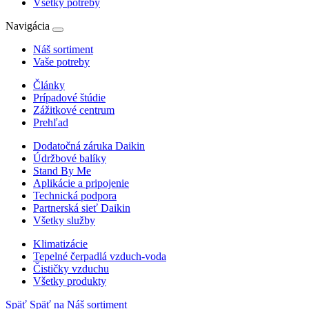
Všetky potreby
Navigácia
Náš sortiment
Vaše potreby
Články
Prípadové štúdie
Zážitkové centrum
Prehľad
Dodatočná záruka Daikin
Údržbové balíky
Stand By Me
Aplikácie a pripojenie
Technická podpora
Partnerská sieť Daikin
Všetky služby
Klimatizácie
Tepelné čerpadlá vzduch-voda
Čističky vzduchu
Všetky produkty
Späť
Späť na Náš sortiment