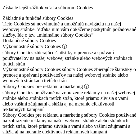
Získajte lepší zážitok vďaka súborom Cookies
Základné a funkčné súbory Cookies
Tieto Cookies sú nevyhnutné a umožňujú navigáciu na našej
webovej stránke. Vďaka nim vám dokážeme poskytnúť požadované
služby. Ide o tzv. „minimálne súbory Cookies“.
Dodatočné súbory Cookies
Výkonnostné súbory Cookies
ⓘ
súbory Cookies zbierajúce štatistiky o prenose a správaní
používateľov na našej webovej stránke alebo webových stránkach
tretích strán
Výkonnostné súbory Cookies
súbory Cookies zbierajúce štatistiky o
prenose a správaní používateľov na našej webovej stránke alebo
webových stránkach tretích strán
Súbory Cookies pre reklamu a marketing
ⓘ
súbory Cookies používané na zobrazenie reklamy na našej webovej
stránke alebo stránkach tretích strán, ktoré priamo súvisia s vami
alebo vašimi záujmami a slúžia aj na meranie efektívnosti
reklamných kampaní
Súbory Cookies pre reklamu a marketing
súbory Cookies používané
na zobrazenie reklamy na našej webovej stránke alebo stránkach
tretích strán, ktoré priamo súvisia s vami alebo vašimi záujmami a
slúžia aj na meranie efektívnosti reklamných kampaní