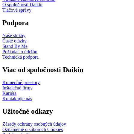
O spoločnosti Daikin
Tlačové správy
Podpora
Naše služby
Časté otázky
Stand By Me
Požiadať o údržbu
Technická podpora
Viac od spoločnosti Daikin
Komerčné priestory
Inštalačné firmy
Kariéra
Kontaktujte nás
Užitočné odkazy
Zásady ochrany osobných údajov
Oznámenie o súboroch Cookies