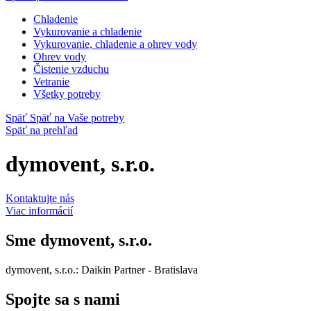
Chladenie
Vykurovanie a chladenie
Vykurovanie, chladenie a ohrev vody
Ohrev vody
Čistenie vzduchu
Vetranie
Všetky potreby
Späť
Späť na Vaše potreby
Späť na prehľad
dymovent, s.r.o.
Kontaktujte nás
Viac informácií
Sme
dymovent, s.r.o.
dymovent, s.r.o.: Daikin Partner - Bratislava
Spojte sa s nami