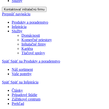
Služby
Kontaktovať inštalačnú firmu
Prepnúť navigáciu
Produkty a poradenstvo
Inšpirácia
Služby
Domácnosti
Komerčné priestory
Inštalačné firmy
Kariéra
Tlačové správy
Späť
Späť na Produkty a poradenstvo
Náš sortiment
Vaše potreby
Späť
Späť na Inšpirácia
Články
Prípadové štúdie
Zážitkové centrum
Prehľad