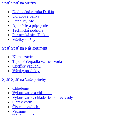
Späť
Späť na Služby
Dodatočná záruka Daikin
Údržbové balíky
Stand By Me
Aplikácie a pripojenie
Technická podpora
Partnerská sieť Daikin
Všetky služby
Späť
Späť na Náš sortiment
Klimatizácie
Tepelné čerpadlá vzduch-voda
Čističky vzduchu
Všetky produkty
Späť
Späť na Vaše potreby
Chladenie
Vykurovanie a chladenie
Vykurovanie, chladenie a ohrev vody
Ohrev vody
Čistenie vzduchu
Vetranie