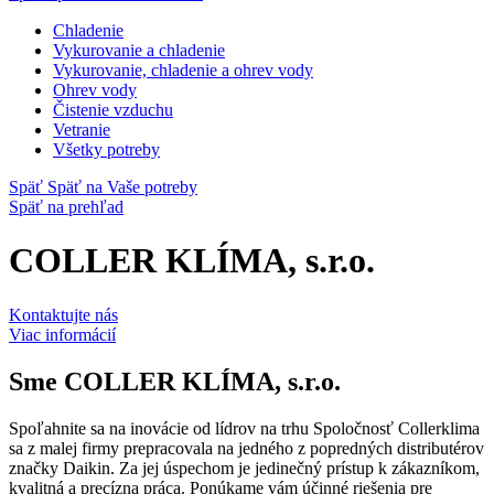
Chladenie
Vykurovanie a chladenie
Vykurovanie, chladenie a ohrev vody
Ohrev vody
Čistenie vzduchu
Vetranie
Všetky potreby
Späť
Späť na Vaše potreby
Späť na prehľad
COLLER KLÍMA, s.r.o.
Kontaktujte nás
Viac informácií
Sme
COLLER KLÍMA, s.r.o.
Spoľahnite sa na inovácie od lídrov na trhu Spoločnosť Collerklima
sa z malej firmy prepracovala na jedného z popredných distributérov
značky Daikin. Za jej úspechom je jedinečný prístup k zákazníkom,
kvalitná a precízna práca. Ponúkame vám účinné riešenia pre