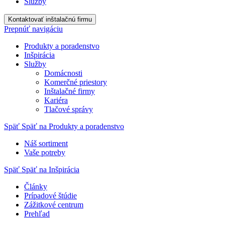
Služby
Kontaktovať inštalačnú firmu
Prepnúť navigáciu
Produkty a poradenstvo
Inšpirácia
Služby
Domácnosti
Komerčné priestory
Inštalačné firmy
Kariéra
Tlačové správy
Späť
Späť na Produkty a poradenstvo
Náš sortiment
Vaše potreby
Späť
Späť na Inšpirácia
Články
Prípadové štúdie
Zážitkové centrum
Prehľad