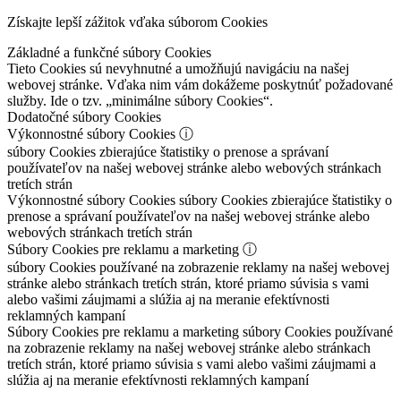
Získajte lepší zážitok vďaka súborom Cookies
Základné a funkčné súbory Cookies
Tieto Cookies sú nevyhnutné a umožňujú navigáciu na našej
webovej stránke. Vďaka nim vám dokážeme poskytnúť požadované
služby. Ide o tzv. „minimálne súbory Cookies“.
Dodatočné súbory Cookies
Výkonnostné súbory Cookies
ⓘ
súbory Cookies zbierajúce štatistiky o prenose a správaní
používateľov na našej webovej stránke alebo webových stránkach
tretích strán
Výkonnostné súbory Cookies
súbory Cookies zbierajúce štatistiky o
prenose a správaní používateľov na našej webovej stránke alebo
webových stránkach tretích strán
Súbory Cookies pre reklamu a marketing
ⓘ
súbory Cookies používané na zobrazenie reklamy na našej webovej
stránke alebo stránkach tretích strán, ktoré priamo súvisia s vami
alebo vašimi záujmami a slúžia aj na meranie efektívnosti
reklamných kampaní
Súbory Cookies pre reklamu a marketing
súbory Cookies používané
na zobrazenie reklamy na našej webovej stránke alebo stránkach
tretích strán, ktoré priamo súvisia s vami alebo vašimi záujmami a
slúžia aj na meranie efektívnosti reklamných kampaní