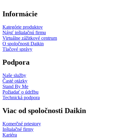
Informácie
Kategórie produktov
Nájsť inštalačnú firmu
Virtuálne zážitkové centrum
O spoločnosti Daikin
Tlačové správy
Podpora
Naše služby
Časté otázky
Stand By Me
Požiadať o údržbu
Technická podpora
Viac od spoločnosti Daikin
Komerčné priestory
Inštalačné firmy
Kariéra