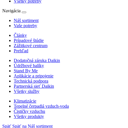
Všetky potreby
Navigácia
Náš sortiment
Vaše potreby
Články
Prípadové štúdie
Zážitkové centrum
Prehľad
Dodatočná záruka Daikin
Údržbové balíky
Stand By Me
Aplikácie a pripojenie
Technická podpora
Partnerská sieť Daikin
Všetky služby
Klimatizácie
Tepelné čerpadlá vzduch-voda
Čističky vzduchu
Všetky produkty
Späť
Späť na Náš sortiment