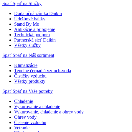
Späť
Späť na Služby
Dodatočná záruka Daikin
Údržbové balíky
Stand By Me
Aplikácie a pripojenie
Technická podpora
Partnerská sieť Daikin
Všetky služby
Späť
Späť na Náš sortiment
Klimatizácie
Tepelné čerpadlá vzduch-voda
Čističky vzduchu
Všetky produkty
Späť
Späť na Vaše potreby
Chladenie
Vykurovanie a chladenie
Vykurovanie, chladenie a ohrev vody
Ohrev vody
Čistenie vzduchu
Vetranie