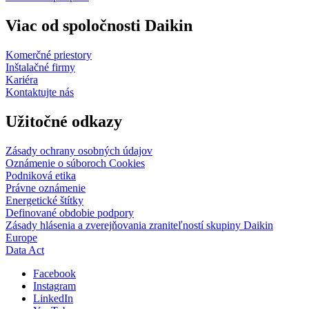
Viac od spoločnosti Daikin
Komerčné priestory
Inštalačné firmy
Kariéra
Kontaktujte nás
Užitočné odkazy
Zásady ochrany osobných údajov
Oznámenie o súboroch Cookies
Podniková etika
Právne oznámenie
Energetické štítky
Definované obdobie podpory
Zásady hlásenia a zverejňovania zraniteľností skupiny Daikin
Europe
Data Act
Facebook
Instagram
LinkedIn