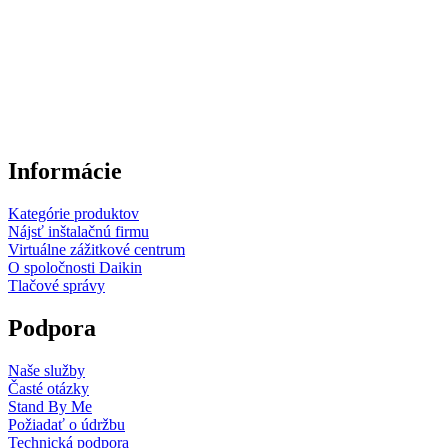
Informácie
Kategórie produktov
Nájsť inštalačnú firmu
Virtuálne zážitkové centrum
O spoločnosti Daikin
Tlačové správy
Podpora
Naše služby
Časté otázky
Stand By Me
Požiadať o údržbu
Technická podpora