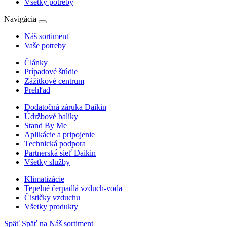
Všetky potreby
Navigácia
Náš sortiment
Vaše potreby
Články
Prípadové štúdie
Zážitkové centrum
Prehľad
Dodatočná záruka Daikin
Údržbové balíky
Stand By Me
Aplikácie a pripojenie
Technická podpora
Partnerská sieť Daikin
Všetky služby
Klimatizácie
Tepelné čerpadlá vzduch-voda
Čističky vzduchu
Všetky produkty
Späť
Späť na Náš sortiment