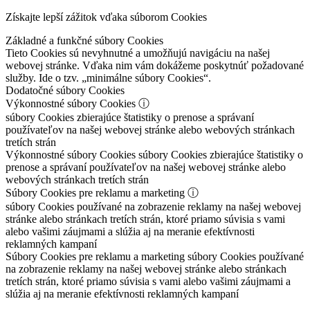
Získajte lepší zážitok vďaka súborom Cookies
Základné a funkčné súbory Cookies
Tieto Cookies sú nevyhnutné a umožňujú navigáciu na našej
webovej stránke. Vďaka nim vám dokážeme poskytnúť požadované
služby. Ide o tzv. „minimálne súbory Cookies“.
Dodatočné súbory Cookies
Výkonnostné súbory Cookies
ⓘ
súbory Cookies zbierajúce štatistiky o prenose a správaní
používateľov na našej webovej stránke alebo webových stránkach
tretích strán
Výkonnostné súbory Cookies
súbory Cookies zbierajúce štatistiky o
prenose a správaní používateľov na našej webovej stránke alebo
webových stránkach tretích strán
Súbory Cookies pre reklamu a marketing
ⓘ
súbory Cookies používané na zobrazenie reklamy na našej webovej
stránke alebo stránkach tretích strán, ktoré priamo súvisia s vami
alebo vašimi záujmami a slúžia aj na meranie efektívnosti
reklamných kampaní
Súbory Cookies pre reklamu a marketing
súbory Cookies používané
na zobrazenie reklamy na našej webovej stránke alebo stránkach
tretích strán, ktoré priamo súvisia s vami alebo vašimi záujmami a
slúžia aj na meranie efektívnosti reklamných kampaní