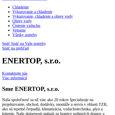
Chladenie
Vykurovanie a chladenie
Vykurovanie, chladenie a ohrev vody
Ohrev vody
Čistenie vzduchu
Vetranie
Všetky potreby
Späť
Späť na Vaše potreby
Späť na prehľad
ENERTOP, s.r.o.
Kontaktujte nás
Viac informácií
Sme
ENERTOP, s.r.o.
Naša spoločnosť sa už viac ako 20 rokov špecializuje na
projektovanie, obchod, dodávky, montáže a servis v oblasti TZB,
ako sú tepelné čerpadlá, klimatizácia, vzduchotechnika, plyn a
kúrenie. Naše skúsenosti siahajú za hranice rodinných domov a