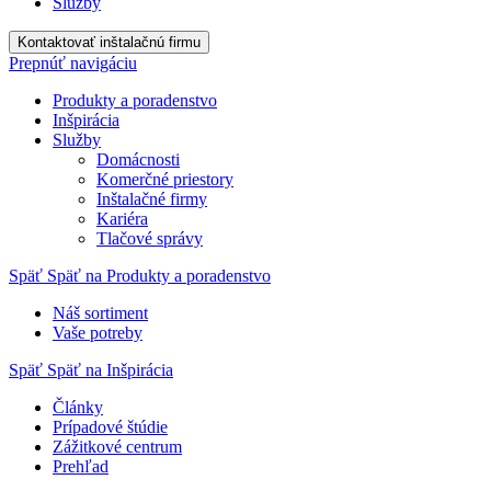
Služby
Kontaktovať inštalačnú firmu
Prepnúť navigáciu
Produkty a poradenstvo
Inšpirácia
Služby
Domácnosti
Komerčné priestory
Inštalačné firmy
Kariéra
Tlačové správy
Späť
Späť na Produkty a poradenstvo
Náš sortiment
Vaše potreby
Späť
Späť na Inšpirácia
Články
Prípadové štúdie
Zážitkové centrum
Prehľad