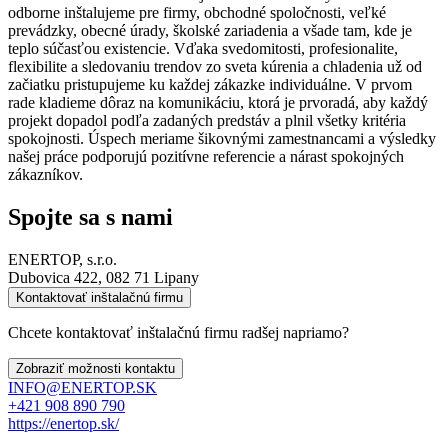
odborne inštalujeme pre firmy, obchodné spoločnosti, veľké
prevádzky, obecné úrady, školské zariadenia a všade tam, kde je
teplo súčasťou existencie. Vďaka svedomitosti, profesionalite,
flexibilite a sledovaniu trendov zo sveta kúrenia a chladenia už od
začiatku pristupujeme ku každej zákazke individuálne. V prvom
rade kladieme dôraz na komunikáciu, ktorá je prvoradá, aby každý
projekt dopadol podľa zadaných predstáv a plnil všetky kritéria
spokojnosti. Úspech meriame šikovnými zamestnancami a výsledky
našej práce podporujú pozitívne referencie a nárast spokojných
zákazníkov.
Spojte sa s nami
ENERTOP, s.r.o.
Dubovica 422, 082 71 Lipany
Kontaktovať inštalačnú firmu
Chcete kontaktovať inštalačnú firmu radšej napriamo?
Zobraziť možnosti kontaktu
INFO@ENERTOP.SK
+421 908 890 790
https://enertop.sk/