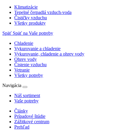
Klimatizácie
Tepelné čerpadlá vzduch-voda
Čističky vzduchu
Všetky produkty
Späť
Späť na Vaše potreby
Chladenie
Vykurovanie a chladenie
Vykurovanie, chladenie a ohrev vody
Ohrev vody
Čistenie vzduchu
Vetranie
Všetky potreby
Navigácia
Náš sortiment
Vaše potreby
Články
Prípadové štúdie
Zážitkové centrum
Prehľad