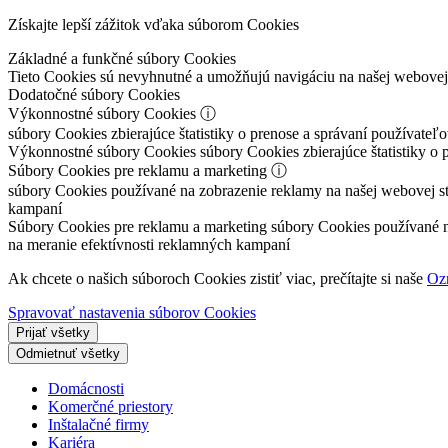
Získajte lepší zážitok vďaka súborom Cookies
Základné a funkčné súbory Cookies
Tieto Cookies sú nevyhnutné a umožňujú navigáciu na našej webove
Dodatočné súbory Cookies
Výkonnostné súbory Cookies
ⓘ
súbory Cookies zbierajúce štatistiky o prenose a správaní používateľ
Výkonnostné súbory Cookies
súbory Cookies zbierajúce štatistiky o 
Súbory Cookies pre reklamu a marketing
ⓘ
súbory Cookies používané na zobrazenie reklamy na našej webovej strá
kampaní
Súbory Cookies pre reklamu a marketing
súbory Cookies používané na 
na meranie efektívnosti reklamných kampaní
Ak chcete o našich súboroch Cookies zistiť viac, prečítajte si naše
Oz
Spravovať nastavenia súborov Cookies
Prijať všetky
Odmietnuť všetky
Domácnosti
Komerčné priestory
Inštalačné firmy
Kariéra