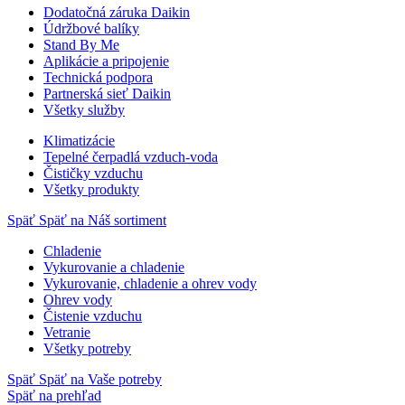
Dodatočná záruka Daikin
Údržbové balíky
Stand By Me
Aplikácie a pripojenie
Technická podpora
Partnerská sieť Daikin
Všetky služby
Klimatizácie
Tepelné čerpadlá vzduch-voda
Čističky vzduchu
Všetky produkty
Späť
Späť na Náš sortiment
Chladenie
Vykurovanie a chladenie
Vykurovanie, chladenie a ohrev vody
Ohrev vody
Čistenie vzduchu
Vetranie
Všetky potreby
Späť
Späť na Vaše potreby
Späť na prehľad