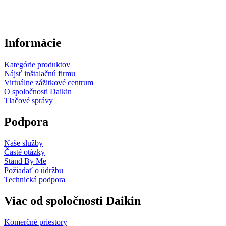
Informácie
Kategórie produktov
Nájsť inštalačnú firmu
Virtuálne zážitkové centrum
O spoločnosti Daikin
Tlačové správy
Podpora
Naše služby
Časté otázky
Stand By Me
Požiadať o údržbu
Technická podpora
Viac od spoločnosti Daikin
Komerčné priestory