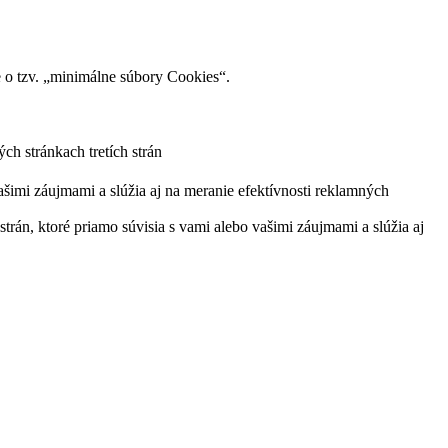
o tzv. „minimálne súbory Cookies“.
ch stránkach tretích strán
ašimi záujmami a slúžia aj na meranie efektívnosti reklamných
trán, ktoré priamo súvisia s vami alebo vašimi záujmami a slúžia aj