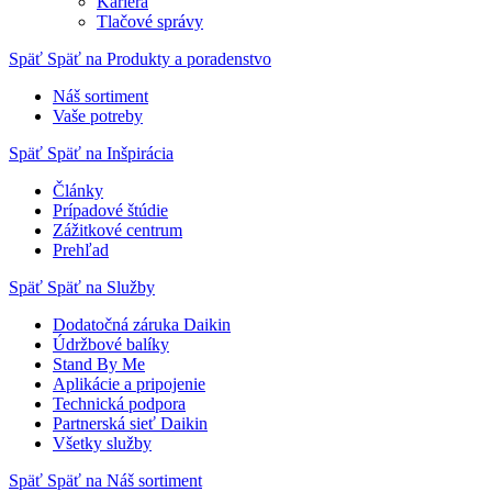
Kariéra
Tlačové správy
Späť
Späť na Produkty a poradenstvo
Náš sortiment
Vaše potreby
Späť
Späť na Inšpirácia
Články
Prípadové štúdie
Zážitkové centrum
Prehľad
Späť
Späť na Služby
Dodatočná záruka Daikin
Údržbové balíky
Stand By Me
Aplikácie a pripojenie
Technická podpora
Partnerská sieť Daikin
Všetky služby
Späť
Späť na Náš sortiment