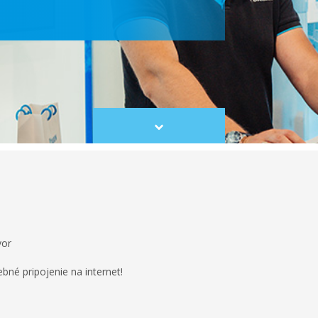
Scroll
to
content
vor
bné pripojenie na internet!