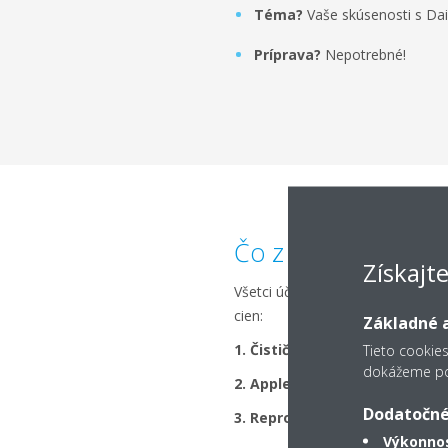
Téma?
Vaše skúsenosti s D
Príprava?
Nepotrebné!
Čo z toho môžete 
Získajt
Všetci účastníci majú šancu vyhra
cien:
Základné a
1. Čistička vzduchu Daikin
Tieto cookie
dokážeme pos
2. Apple iPad
Dodatočné
3. Reproduktor JBL Go2
Výkonnos