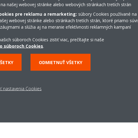
 na našej webovej stránke alebo webových stránkach tretích strán
ecných obchodných
ookies pre reklamu a remarketing:
súbory Cookies používané na
šej webovej stránke alebo stránkach tretích strán, ktoré priamo súvi
 záujmami a slúžia aj na meranie efektívnosti reklamných kampaní
ašich súboroch Cookies zistiť viac, prečítajte si naše
o súboroch Cookies
.
VŠETKY
ODMIETNUŤ VŠETKY
ť nastavenia Cookies