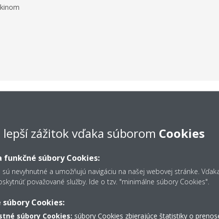
aikinom
mať?
e lepší zážitok vďaka súborom
Cookies
ť jednu z nasledujúcich troch
 funkčné súbory Cookies:
s sú nevyhnutné a umožňujú navigáciu na našej webovej stránke. Vďa
kytnúť považované služby. Ide o tzv. "minimálne súbory Cookies".
 súbory Cookies:
tné súbory Cookies:
súbory Cookies zbierajúce štatistiky o prenos