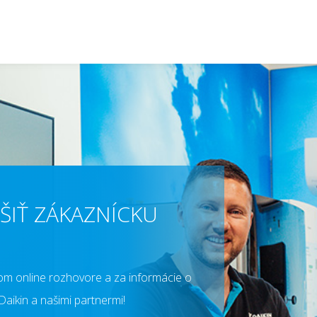
ŠIŤ ZÁKAZNÍCKU
om online rozhovore a za informácie o
aikin a našimi partnermi!