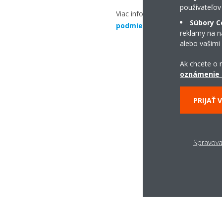
používateľov
Viac informácií nájdete vo
všeob
Súbory C
podmienkach
.
reklamy na na
alebo vašimi
Ak chcete o n
oznámenie 
PRIJAŤ 
Spravova