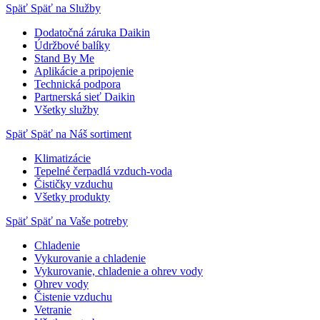
Späť
Späť na Služby
Dodatočná záruka Daikin
Údržbové balíky
Stand By Me
Aplikácie a pripojenie
Technická podpora
Partnerská sieť Daikin
Všetky služby
Späť
Späť na Náš sortiment
Klimatizácie
Tepelné čerpadlá vzduch-voda
Čističky vzduchu
Všetky produkty
Späť
Späť na Vaše potreby
Chladenie
Vykurovanie a chladenie
Vykurovanie, chladenie a ohrev vody
Ohrev vody
Čistenie vzduchu
Vetranie