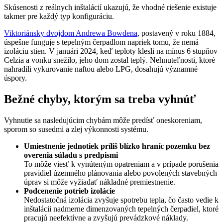
Skúsenosti z reálnych inštalácií ukazujú, že vhodné riešenie existuje
takmer pre každý typ konfiguráciu.
Viktoriánsky dvojdom Andrewa Bowdena
, postavený v roku 1884,
úspešne funguje s tepelným čerpadlom napriek tomu, že nemá
izoláciu stien. V januári 2024, keď teploty klesli na mínus 6 stupňov
Celzia a vonku snežilo, jeho dom zostal teplý. Nehnuteľnosti, ktoré
nahradili vykurovanie naftou alebo LPG, dosahujú významné
úspory.
Bežné chyby, ktorým sa treba vyhnúť
Vyhnutie sa nasledujúcim chybám môže predísť oneskoreniam,
sporom so susedmi a zlej výkonnosti systému.
Umiestnenie jednotiek príliš blízko hraníc pozemku bez
overenia súladu s predpismi
To môže viesť k vynúteným opatreniam a v prípade porušenia
pravidiel územného plánovania alebo povolených stavebných
úprav si môže vyžiadať nákladné premiestnenie.
Podcenenie potrieb izolácie
Nedostatočná izolácia zvyšuje spotrebu tepla, čo často vedie k
inštalácii nadmerne dimenzovaných tepelných čerpadiel, ktoré
pracujú neefektívne a zvyšujú prevádzkové náklady.