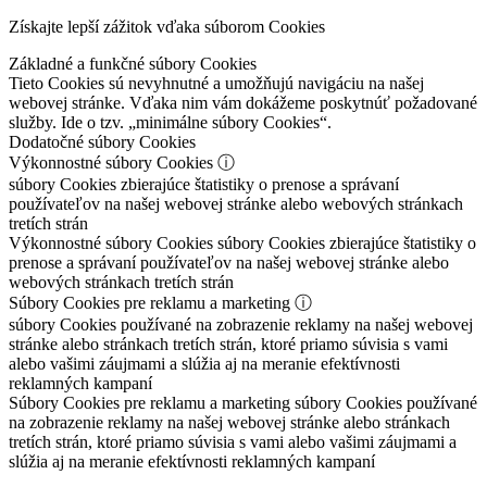
Získajte lepší zážitok vďaka súborom Cookies
Základné a funkčné súbory Cookies
Tieto Cookies sú nevyhnutné a umožňujú navigáciu na našej
webovej stránke. Vďaka nim vám dokážeme poskytnúť požadované
služby. Ide o tzv. „minimálne súbory Cookies“.
Dodatočné súbory Cookies
Výkonnostné súbory Cookies
ⓘ
súbory Cookies zbierajúce štatistiky o prenose a správaní
používateľov na našej webovej stránke alebo webových stránkach
tretích strán
Výkonnostné súbory Cookies
súbory Cookies zbierajúce štatistiky o
prenose a správaní používateľov na našej webovej stránke alebo
webových stránkach tretích strán
Súbory Cookies pre reklamu a marketing
ⓘ
súbory Cookies používané na zobrazenie reklamy na našej webovej
stránke alebo stránkach tretích strán, ktoré priamo súvisia s vami
alebo vašimi záujmami a slúžia aj na meranie efektívnosti
reklamných kampaní
Súbory Cookies pre reklamu a marketing
súbory Cookies používané
na zobrazenie reklamy na našej webovej stránke alebo stránkach
tretích strán, ktoré priamo súvisia s vami alebo vašimi záujmami a
slúžia aj na meranie efektívnosti reklamných kampaní