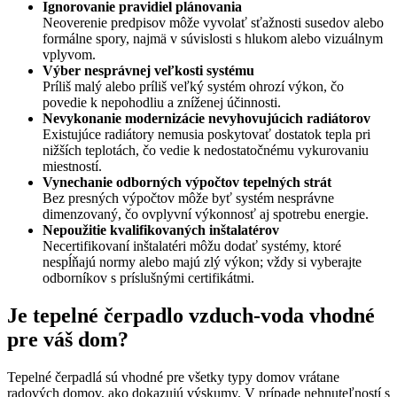
Ignorovanie pravidiel plánovania
Neoverenie predpisov môže vyvolať sťažnosti susedov alebo
formálne spory, najmä v súvislosti s hlukom alebo vizuálnym
vplyvom.
Výber nesprávnej veľkosti systému
Príliš malý alebo príliš veľký systém ohrozí výkon, čo
povedie k nepohodliu a zníženej účinnosti.
Nevykonanie modernizácie nevyhovujúcich radiátorov
Existujúce radiátory nemusia poskytovať dostatok tepla pri
nižších teplotách, čo vedie k nedostatočnému vykurovaniu
miestností.
Vynechanie odborných výpočtov tepelných strát
Bez presných výpočtov môže byť systém nesprávne
dimenzovaný, čo ovplyvní výkonnosť aj spotrebu energie.
Nepoužitie kvalifikovaných inštalatérov
Necertifikovaní inštalatéri môžu dodať systémy, ktoré
nespĺňajú normy alebo majú zlý výkon; vždy si vyberajte
odborníkov s príslušnými certifikátmi.
Je tepelné čerpadlo vzduch-voda vhodné
pre váš dom?
Tepelné čerpadlá sú vhodné pre všetky typy domov vrátane
radových domov, ako dokazujú výskumy. V prípade nehnuteľností s