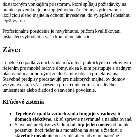
dostatočným vonkajším priestorom, ktoré spĺňajú požiadavky na
hranice pozemku, je postup jednoduchší. Domy s primeranou
izoláciou alebo majitelia ochotní investovať do vylepšení dosiahnu
lepší výkon.
Profesionálne posúdenie je nevyhnutné, pričom kvalifikovaní
inštalatéri vyhodnotia vašu konkrétnu situáciu.
Záver
Tepelné čerpadlá vzduch-voda môžu byť praktickým a efektívnym
riešením pre mnohé radové domy, ak sa k nim pristupuje s riadnym
plánovaním a odbornými znalosťami v oblasti projektovania.
Stavebné predpisy predstavujú pre niektorých majiteľov domov
výzvu, existujú však riešenia prostredníctvom starostlivého
umiestnenia alebo žiadostí o stavebné povolenie.
Kľúčové zistenia
Tepelné čerpadlá vzduch-voda
fungujú v radových
domoch efektívne,
ak sú správne navrhnuté a nainštalované.
Stavebné predpisy vyžadujú
odstup jeden meter
od hraníc
pozemku, hoci riešenia s montážou na stenu a žiadosti o
stavebné povolenie
poskytujú alternatívy pre náročné