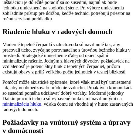
inštaláciou je dôležité poradiť sa so susedmi, najmú ak bude
jednotka umiestnená na spoločnej stene. Pri výbere umiestnenia
zohľadnite prístup pre údržbu, keďže technici potrebujú priestor na
ročnú servisnú prehliadku.
Riadenie hluku v radových domoch
Moderné tepelné čerpadlá vzduch-voda sú navrhnuté tak, aby
pracovali ticho, zvyčajne porovnateľne s úrovňou bežného hluku v
prostredí. Strategické umiestnenie ďalej od okien spální
minimalizuje rušenie. Jedným z hlavných dôvodov požiadaviek na
vzdialenosť je potenciálny hluk z tepelných čerpadiel, pričom
existujú obavy z príliš veľkého počtu jednotiek v tesnej blízkosti.
Pomôcť môže akustické oplotenie, ktoré však musí byť umiestnené
tak, aby neobmedzovalo prúdenie vzduchu. Proaktívna komunikácia
so susedmi pomáha udržiavať dobré vzťahy. Moderné jednotky
Daikin pracujú ticho a sú vybavené funkciami navrhnutými na
minimalizáciu hluku
, vďaka čomu sú vhodné aj v husto zastavaných
radových domoch.
Požiadavky na vnútorný systém a úpravy
v domácnosti