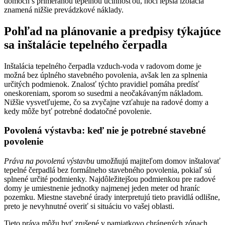
domoch s primeranou tepelnou účinnosťou, hoci lepšia izolácia
znamená nižšie prevádzkové náklady.
Pohľad na plánovanie a predpisy týkajúce
sa inštalácie tepelného čerpadla
Inštalácia tepelného čerpadla vzduch-voda v radovom dome je
možná bez úplného stavebného povolenia, avšak len za splnenia
určitých podmienok. Znalosť týchto pravidiel pomáha predísť
oneskoreniam, sporom so susedmi a neočakávaným nákladom.
Nižšie vysvetľujeme, čo sa zvyčajne vzťahuje na radové domy a
kedy môže byť potrebné dodatočné povolenie.
Povolená výstavba: keď nie je potrebné stavebné
povolenie
Práva na povolenú výstavbu
umožňujú majiteľom domov inštalovať
tepelné čerpadlá bez formálneho stavebného povolenia, pokiaľ sú
splnené určité podmienky. Najdôležitejšou podmienkou pre radové
domy je umiestnenie jednotky najmenej jeden meter od hraníc
pozemku. Miestne stavebné úrady interpretujú tieto pravidlá odlišne,
preto je nevyhnutné overiť si situáciu vo vašej oblasti.
Tieto práva môžu byť zrušené v pamiatkovo chránených zónach,