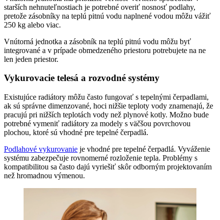
starších nehnuteľnostiach je potrebné overiť nosnosť podlahy,
pretože zásobníky na teplú pitnú vodu naplnené vodou môžu vážiť
250 kg alebo viac.
Vnútorná jednotka a zásobník na teplú pitnú vodu môžu byť
integrované a v prípade obmedzeného priestoru potrebujete na ne
len jeden priestor.
Vykurovacie telesá a rozvodné systémy
Existujúce radiátory môžu často fungovať s tepelnými čerpadlami,
ak sú správne dimenzované, hoci nižšie teploty vody znamenajú, že
pracujú pri nižších teplotách vody než plynové kotly. Možno bude
potrebné vymeniť radiátory za modely s väčšou povrchovou
plochou, ktoré sú vhodné pre tepelné čerpadlá.
Podlahové vykurovanie
je vhodné pre tepelné čerpadlá. Vyváženie
systému zabezpečuje rovnomerné rozloženie tepla. Problémy s
kompatibilitou sa často dajú vyriešiť skôr odborným projektovaním
než hromadnou výmenou.