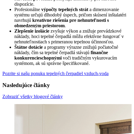
dispozície.
Profesionálne
výpočty tepelných strát
a dimenzovanie
systému určujú dlhodobý úspech, pričom skúsení inštalatéri
navrhujú
kreatívne riešenia pre nehnuteľnosti s
obmedzeným priestorom
.
Zlepšenie izolácie
zvyšuje výkon a znižuje prevádzkové
náklady, hoci tepelné čerpadlá môžu efektívne fungovať v
nehnuteľnostiach s primeranou tepelnou účinnosťou.
Štátne dotácie
a programy výrazne znižujú počiatočné
náklady, čím sa tepelné čerpadlá stávajú
finančne
konkurencieschopnými
voči tradičným vykurovacím
systémom, ak sú správne špecifikované.
Pozrite si našu ponuku tepelných čerpadiel vzduch-voda
Nasledujúce články
Zobraziť všetky blogové články