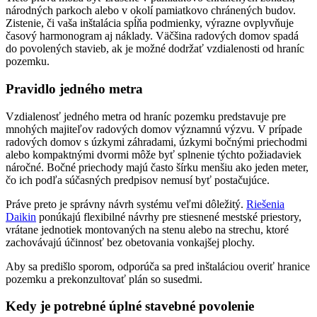
národných parkoch alebo v okolí pamiatkovo chránených budov.
Zistenie, či vaša inštalácia spĺňa podmienky, výrazne ovplyvňuje
časový harmonogram aj náklady. Väčšina radových domov spadá
do povolených stavieb, ak je možné dodržať vzdialenosti od hraníc
pozemku.
Pravidlo jedného metra
Vzdialenosť jedného metra od hraníc pozemku predstavuje pre
mnohých majiteľov radových domov významnú výzvu. V prípade
radových domov s úzkymi záhradami, úzkymi bočnými priechodmi
alebo kompaktnými dvormi môže byť splnenie týchto požiadaviek
náročné. Bočné priechody majú často šírku menšiu ako jeden meter,
čo ich podľa súčasných predpisov nemusí byť postačujúce.
Práve preto je správny návrh systému veľmi dôležitý.
Riešenia
Daikin
ponúkajú flexibilné návrhy pre stiesnené mestské priestory,
vrátane jednotiek montovaných na stenu alebo na strechu, ktoré
zachovávajú účinnosť bez obetovania vonkajšej plochy.
Aby sa predišlo sporom, odporúča sa pred inštaláciou overiť hranice
pozemku a prekonzultovať plán so susedmi.
Kedy je potrebné úplné stavebné povolenie