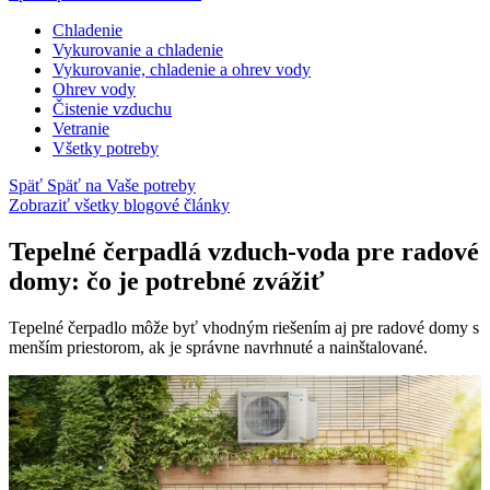
Chladenie
Vykurovanie a chladenie
Vykurovanie, chladenie a ohrev vody
Ohrev vody
Čistenie vzduchu
Vetranie
Všetky potreby
Späť
Späť na Vaše potreby
Zobraziť všetky blogové články
Tepelné čerpadlá vzduch-voda pre radové
domy: čo je potrebné zvážiť
Tepelné čerpadlo môže byť vhodným riešením aj pre radové domy s
menším priestorom, ak je správne navrhnuté a nainštalované.