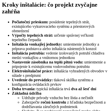
Kroky inštalácie: čo projekt zvyčajne
zahŕňa
Počiatočný prieskum:
posúdenie tepelných strát,
existujúceho vykurovacieho systému a priestorových
obmedzení
Výpočty tepelných strát:
určenie správnej veľkosti
tepelného čerpadla
Inštalácia vonkajšej jednotky:
umiestnenie jednotky a
príprava podstavca alebo inštalácia nástenných konzol
Inštalácia potrubia:
vedenie izolovaných potrubí chladiva
medzi vonkajšou a vnútornou jednotkou
Nastavenie zásobníka na teplú pitnú vodu:
umiestnenie a
pripojenie k existujúcemu vodovodnému potrubiu
Elektroinštalačné práce:
inštalácia vyhradených obvodov v
súlade s predpismi
Uvedenie do prevádzky:
tlaková skúška systému a
konfigurácia ovládacích prvkov
Doba trvania:
typická inštalácia trvá
dva až šesť dní
Základná údržba
Udržujte prívody vzduchu bez lístia a nečistôt
Zabezpečte
ročnú kontrolu
z hľadiska bezpečnosti a
dodržiavania záručných podmienok