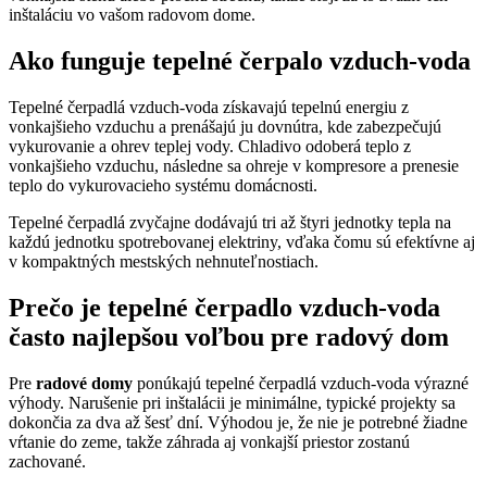
inštaláciu vo vašom radovom dome.
Ako funguje tepelné čerpalo vzduch-voda
Tepelné čerpadlá vzduch-voda získavajú tepelnú energiu z
vonkajšieho vzduchu a prenášajú ju dovnútra, kde zabezpečujú
vykurovanie a ohrev teplej vody. Chladivo odoberá teplo z
vonkajšieho vzduchu, následne sa ohreje v kompresore a prenesie
teplo do vykurovacieho systému domácnosti.
Tepelné čerpadlá zvyčajne dodávajú tri až štyri jednotky tepla na
každú jednotku spotrebovanej elektriny, vďaka čomu sú efektívne aj
v kompaktných mestských nehnuteľnostiach.
Prečo je tepelné čerpadlo vzduch-voda
často najlepšou voľbou pre radový dom
Pre
radové domy
ponúkajú tepelné čerpadlá vzduch-voda výrazné
výhody. Narušenie pri inštalácii je minimálne, typické projekty sa
dokončia za dva až šesť dní. Výhodou je, že nie je potrebné žiadne
vŕtanie do zeme, takže záhrada aj vonkajší priestor zostanú
zachované.