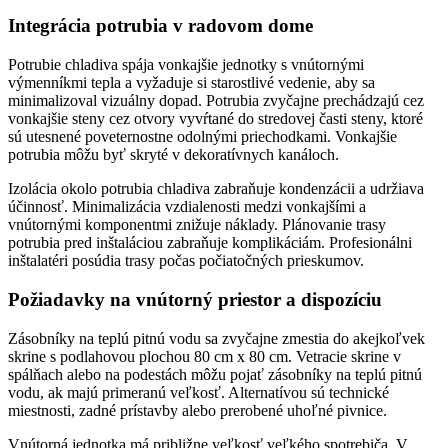
Integrácia potrubia v radovom dome
Potrubie chladiva spája vonkajšie jednotky s vnútornými
výmenníkmi tepla a vyžaduje si starostlivé vedenie, aby sa
minimalizoval vizuálny dopad. Potrubia zvyčajne prechádzajú cez
vonkajšie steny cez otvory vyvŕtané do stredovej časti steny, ktoré
sú utesnené poveternostne odolnými priechodkami. Vonkajšie
potrubia môžu byť skryté v dekoratívnych kanáloch.
Izolácia okolo potrubia chladiva zabraňuje kondenzácii a udržiava
účinnosť. Minimalizácia vzdialenosti medzi vonkajšími a
vnútornými komponentmi znižuje náklady. Plánovanie trasy
potrubia pred inštaláciou zabraňuje komplikáciám. Profesionálni
inštalatéri posúdia trasy počas počiatočných prieskumov.
Požiadavky na vnútorný priestor a dispozíciu
Zásobníky na teplú pitnú vodu sa zvyčajne zmestia do akejkoľvek
skrine s podlahovou plochou 80 cm x 80 cm. Vetracie skrine v
spálňach alebo na podestách môžu pojať zásobníky na teplú pitnú
vodu, ak majú primeranú veľkosť. Alternatívou sú technické
miestnosti, zadné prístavby alebo prerobené uhoľné pivnice.
Vnútorná jednotka má približne veľkosť veľkého spotrebiča. V