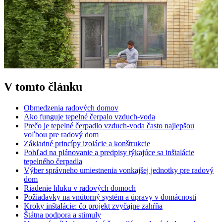
V tomto článku
Obmedzenia radových domov
Ako funguje tepelné čerpalo vzduch-voda
Prečo je tepelné čerpadlo vzduch-voda často najlepšou
voľbou pre radový dom
Základné princípy izolácie a konštrukcie
Pohľad na plánovanie a predpisy týkajúce sa inštalácie
tepelného čerpadla
Výber správneho umiestnenia vonkajšej jednotky pre radový
dom
Riadenie hluku v radových domoch
Požiadavky na vnútorný systém a úpravy v domácnosti
Kroky inštalácie: čo projekt zvyčajne zahŕňa
Štátna podpora a stimuly