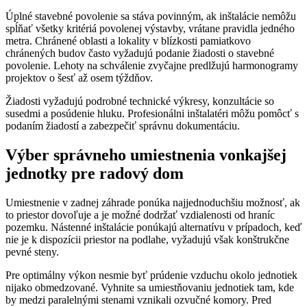
Úplné stavebné povolenie sa stáva povinným, ak inštalácie nemôžu
spĺňať všetky kritériá povolenej výstavby, vrátane pravidla jedného
metra. Chránené oblasti a lokality v blízkosti pamiatkovo
chránených budov často vyžadujú podanie žiadosti o stavebné
povolenie. Lehoty na schválenie zvyčajne predlžujú harmonogramy
projektov o šesť až osem týždňov.
Žiadosti vyžadujú podrobné technické výkresy, konzultácie so
susedmi a posúdenie hluku. Profesionálni inštalatéri môžu pomôcť s
podaním žiadostí a zabezpečiť správnu dokumentáciu.
Výber správneho umiestnenia vonkajšej
jednotky pre radový dom
Umiestnenie v zadnej záhrade ponúka najjednoduchšiu možnosť, ak
to priestor dovoľuje a je možné dodržať vzdialenosti od hraníc
pozemku. Nástenné inštalácie ponúkajú alternatívu v prípadoch, keď
nie je k dispozícii priestor na podlahe, vyžadujú však konštrukčne
pevné steny.
Pre optimálny výkon nesmie byť prúdenie vzduchu okolo jednotiek
nijako obmedzované. Vyhnite sa umiestňovaniu jednotiek tam, kde
by medzi paralelnými stenami vznikali ozvučné komory. Pred