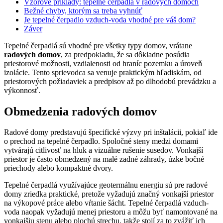
Vzorové príklady: tepelné čerpadlá v radových domoch
Bežné chyby, ktorým sa treba vyhnúť
Je tepelné čerpadlo vzduch-voda vhodné pre váš dom?
Záver
Tepelné čerpadlá sú vhodné pre všetky typy domov, vrátane
radových domov
, za predpokladu, že sa dôkladne posúdia
priestorové možnosti, vzdialenosti od hraníc pozemku a úroveň
izolácie. Tento sprievodca sa venuje praktickým hľadiskám, od
priestorových požiadaviek a predpisov až po dlhodobú prevádzku a
výkonnosť.
Obmedzenia radových domov
Radové domy predstavujú špecifické výzvy pri inštalácii, pokiaľ ide
o prechod na tepelné čerpadlo. Spoločné steny medzi domami
vytvárajú citlivosť na hluk a vizuálne rušenie susedov. Vonkajší
priestor je často obmedzený na malé zadné záhrady, úzke bočné
priechody alebo kompaktné dvory.
Tepelné čerpadlá využívajúce geotermálnu energiu sú pre radové
domy zriedka praktické, pretože vyžadujú značný vonkajší priestor
na výkopové práce alebo vŕtanie šácht. Tepelné čerpadlá vzduch-
voda naopak vyžadujú menej priestoru a môžu byť namontované na
vonkajšiu stenu alebo plochú strechu, takže stojí za to zvážiť ich