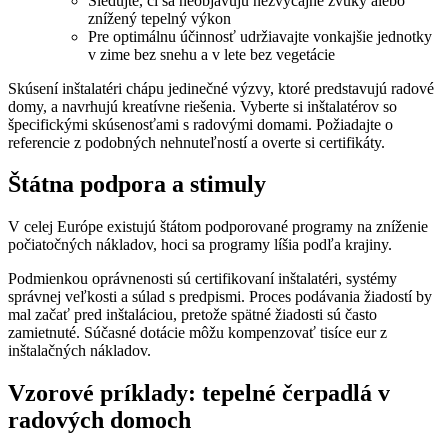
Sledujte, či sa neobjavujú nezvyčajné zvuky alebo
znížený tepelný výkon
Pre optimálnu účinnosť udržiavajte vonkajšie jednotky
v zime bez snehu a v lete bez vegetácie
Skúsení inštalatéri chápu jedinečné výzvy, ktoré predstavujú radové
domy, a navrhujú kreatívne riešenia. Vyberte si inštalatérov so
špecifickými skúsenosťami s radovými domami. Požiadajte o
referencie z podobných nehnuteľností a overte si certifikáty.
Štátna podpora a stimuly
V celej Európe existujú štátom podporované programy na zníženie
počiatočných nákladov, hoci sa programy líšia podľa krajiny.
Podmienkou oprávnenosti sú certifikovaní inštalatéri, systémy
správnej veľkosti a súlad s predpismi. Proces podávania žiadostí by
mal začať pred inštaláciou, pretože spätné žiadosti sú často
zamietnuté. Súčasné dotácie môžu kompenzovať tisíce eur z
inštalačných nákladov.
Vzorové príklady: tepelné čerpadlá v
radových domoch