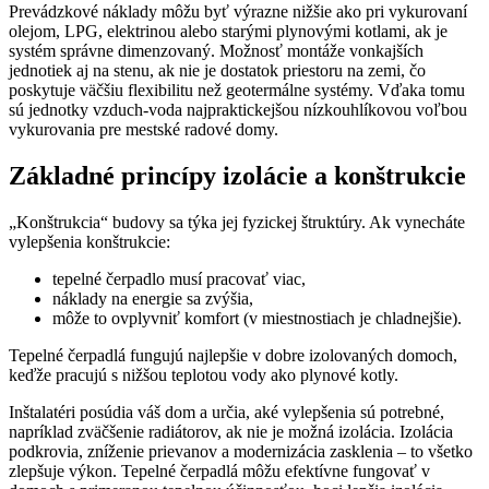
Prevádzkové náklady môžu byť výrazne nižšie ako pri vykurovaní
olejom, LPG, elektrinou alebo starými plynovými kotlami, ak je
systém správne dimenzovaný. Možnosť montáže vonkajších
jednotiek aj na stenu, ak nie je dostatok priestoru na zemi, čo
poskytuje väčšiu flexibilitu než geotermálne systémy. Vďaka tomu
sú jednotky vzduch-voda najpraktickejšou nízkouhlíkovou voľbou
vykurovania pre mestské radové domy.
Základné princípy izolácie a konštrukcie
„Konštrukcia“ budovy sa týka jej fyzickej štruktúry. Ak vynecháte
vylepšenia konštrukcie:
tepelné čerpadlo musí pracovať viac,
náklady na energie sa zvýšia,
môže to ovplyvniť komfort (v miestnostiach je chladnejšie).
Tepelné čerpadlá fungujú najlepšie v dobre izolovaných domoch,
keďže pracujú s nižšou teplotou vody ako plynové kotly.
Inštalatéri posúdia váš dom a určia, aké vylepšenia sú potrebné,
napríklad zväčšenie radiátorov, ak nie je možná izolácia. Izolácia
podkrovia, zníženie prievanov a modernizácia zasklenia – to všetko
zlepšuje výkon. Tepelné čerpadlá môžu efektívne fungovať v