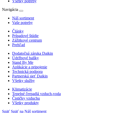
Všetky potreby
Navigácia
Náš sortiment
Vaše potreby
Články
Prípadové štúdie
Zážitkové centrum
Prehľad
Dodatočná záruka Daikin
Údržbové balíky
Stand By Me
Aplikácie a pripojenie
Technická podpora
Partnerská sieť Daikin
Všetky služby
Klimatizácie
Tepelné čerpadlá vzduch-voda
Čističky vzduchu
Všetky produkty
Späť
Späť na Náš sortiment