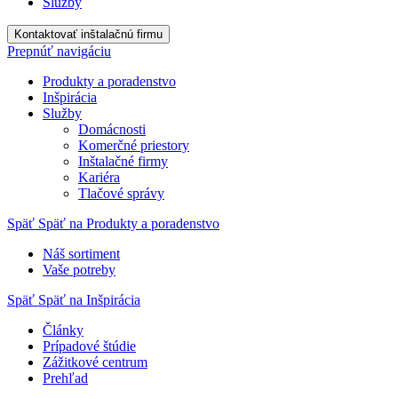
Služby
Kontaktovať inštalačnú firmu
Prepnúť navigáciu
Produkty a poradenstvo
Inšpirácia
Služby
Domácnosti
Komerčné priestory
Inštalačné firmy
Kariéra
Tlačové správy
Späť
Späť na Produkty a poradenstvo
Náš sortiment
Vaše potreby
Späť
Späť na Inšpirácia
Články
Prípadové štúdie
Zážitkové centrum
Prehľad